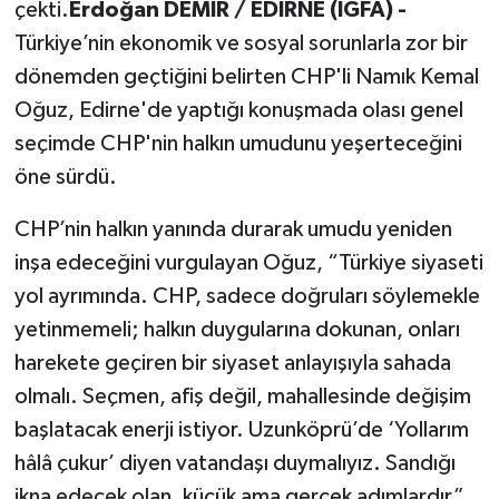
çekti.
Erdoğan DEMİR / EDİRNE (İGFA) -
Türkiye’nin ekonomik ve sosyal sorunlarla zor bir
dönemden geçtiğini belirten CHP'li Namık Kemal
Oğuz, Edirne'de yaptığı konuşmada olası genel
seçimde CHP'nin halkın umudunu yeşerteceğini
öne sürdü.
CHP’nin halkın yanında durarak umudu yeniden
inşa edeceğini vurgulayan Oğuz, “Türkiye siyaseti
yol ayrımında. CHP, sadece doğruları söylemekle
yetinmemeli; halkın duygularına dokunan, onları
harekete geçiren bir siyaset anlayışıyla sahada
olmalı. Seçmen, afiş değil, mahallesinde değişim
başlatacak enerji istiyor. Uzunköprü’de ‘Yollarım
hâlâ çukur’ diyen vatandaşı duymalıyız. Sandığı
ikna edecek olan, küçük ama gerçek adımlardır”