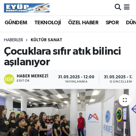
GÜNDEM
TEKNOLOJİ
ÖZEL HABER
SPOR
DÜ
HABERLER
KÜLTÜR SANAT
Çocuklara sıfır atık bilinci
aşılanıyor
HABER MERKEZI
31.05.2025 - 12:00
31.05.2025 - 12
EDITÖR
YAYINLANMA
GÜNCELLEME