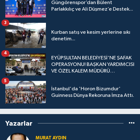
Güngörenspor’dan Bülent
Parlakkılıç ve Ali Düşmez’e Destek...
3
Kurban satış ve kesim yerlerine sıkı
denetim...
4
EYÜPSULTAN BELEDİYESİ'NE ŞAFAK
OPERASYONU! BAŞKAN YARDIMCISI
VE ÖZEL KALEM MÜDÜRÜ
GÖZALTINDA
5
İstanbul'da 'Horon Bizumdur'
Guinness Dünya Rekoruna İmza Attı.
Yazarlar
MURAT AYDIN