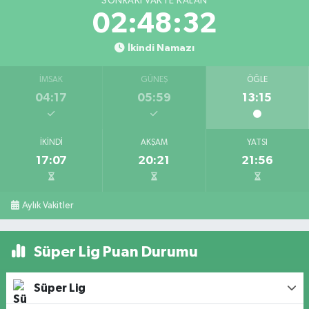
SONRAKI VAKTE KALAN
02:48:32
İkindi Namazı
İMSAK
GÜNEŞ
ÖĞLE
04:17
05:59
13:15
İKINDI
AKŞAM
YATSI
17:07
20:21
21:56
Aylık Vakitler
Süper Lig Puan Durumu
Süper Lig