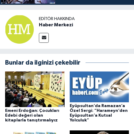
EDITÖR HAKKINDA
Haber Merkezi
Bunlar da ilginizi çekebilir
Eyüpsultan’da Ramazan’a
Emeni Erdoğan: Çocukları
Özel Sergi: “Harameyn’den
Edebi değeri olan
Eyüpsultan’a Kutsal
kitaplarla tanıştırmalıyız
Yolculuk”