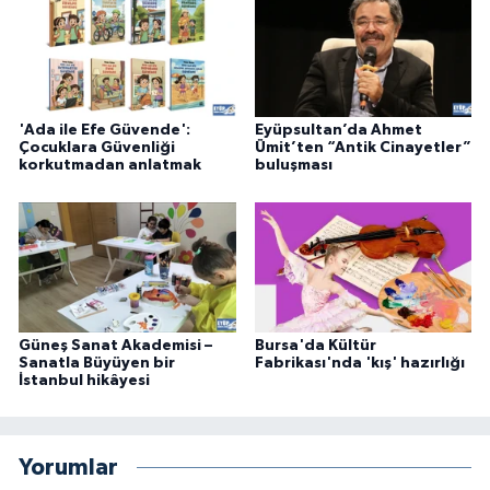
'Ada ile Efe Güvende':
Eyüpsultan’da Ahmet
Çocuklara Güvenliği
Ümit’ten “Antik Cinayetler”
korkutmadan anlatmak
buluşması
Güneş Sanat Akademisi –
Bursa'da Kültür
Sanatla Büyüyen bir
Fabrikası'nda 'kış' hazırlığı
İstanbul hikâyesi
Yorumlar