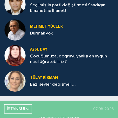
Seçilmiş'in parti değiştirmesi Sandığın
Emanetine İhanet!
MEHMET YÜCEER
Durmak yok
AYŞE BAY
Çocuğumuza, doğruyu yanlışı en uygun
nasıl öğretebiliriz?
TÜLAY KİRMAN
Bazı şeyler değişmeli…
İSTANBUL
07.08.2026