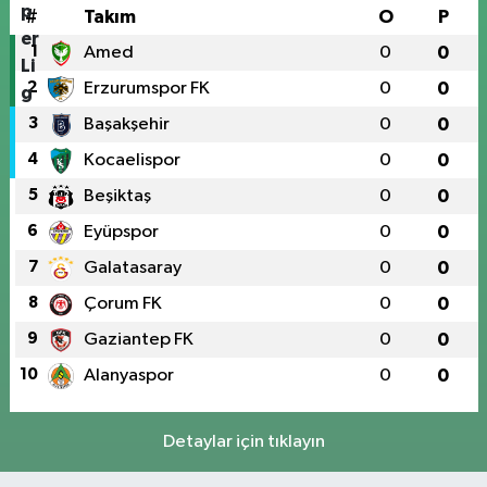
#
Takım
O
P
1
Amed
0
0
2
Erzurumspor FK
0
0
3
Başakşehir
0
0
4
Kocaelispor
0
0
5
Beşiktaş
0
0
6
Eyüpspor
0
0
7
Galatasaray
0
0
8
Çorum FK
0
0
9
Gaziantep FK
0
0
10
Alanyaspor
0
0
Detaylar için tıklayın