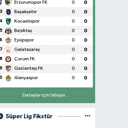
2
Erzurumspor FK
0
0
3
Başakşehir
0
0
4
Kocaelispor
0
0
5
Beşiktaş
0
0
6
Eyüpspor
0
0
7
Galatasaray
0
0
8
Çorum FK
0
0
9
Gaziantep FK
0
0
0
Alanyaspor
0
0
Detaylar için tıklayın
Süper Lig Fikstür