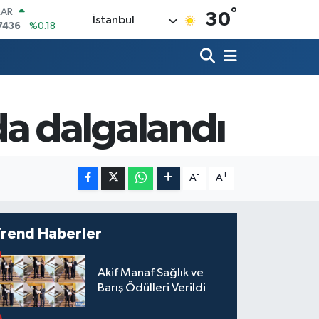
°
LAR
30
İstanbul
7436
%0.18
RO
2510
%0.32
RLİN
4811
%0.38
M ALTIN
0.55
%0.03
da dalgalandı
T100
779
%-14
COIN
944,08
%-0.18
-
+
A
A
Trend Haberler
Akif Manaf Sağlık ve
Barış Ödülleri Verildi