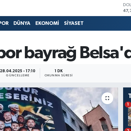
DO
47,
EU
55,
POR
DÜNYA
EKONOMİ
SİYASET
STE
64,
GRA
666
por bayrağ Belsa'
BİS
13.
BIT
64.
28.04.2025 - 17:10
1 DK
GÜNCELLEME
OKUNMA SÜRESI
1
2