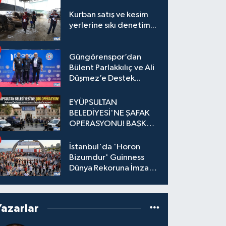
Kurban satış ve kesim
yerlerine sıkı denetim...
Güngörenspor’dan
Bülent Parlakkılıç ve Ali
Düşmez’e Destek...
EYÜPSULTAN
BELEDİYESİ'NE ŞAFAK
OPERASYONU! BAŞKAN
YARDIMCISI VE ÖZEL
KALEM MÜDÜRÜ
İstanbul'da 'Horon
GÖZALTINDA
Bizumdur' Guinness
Dünya Rekoruna İmza
Attı.
Yazarlar