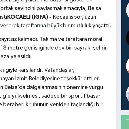
ortak sevincini paylaşmak amacıyla, Belsa
stı
KOCAELİ (İGFA) -
Kocaelispor, uzun
 vererek taraftarına büyük bir mutluluk yaşattı.
 kayıtsız kalmadı. Takıma ve taraftara moral
18 metre genişliğinde dev bir bayrak, şehrin
laza’ya asıldı.
 ilgiyle karşılandı. Vatandaşlar,
mayan İzmit Belediyesine teşekkür ettiler.
ağın Belsa’da dalgalanmasının önemine vurgu
g’e yükselmesi, sadece bir sportif başarı
ve beraberlik ruhunun yeniden taçlandığı bir