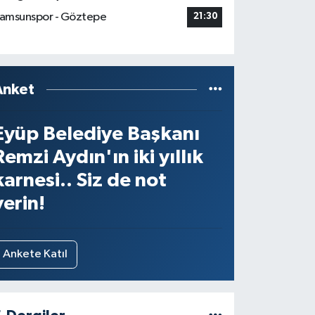
amsunspor - Göztepe
21:30
Anket
Eyüp Belediye Başkanı
Remzi Aydın'ın iki yıllık
karnesi.. Siz de not
verin!
Ankete Katıl