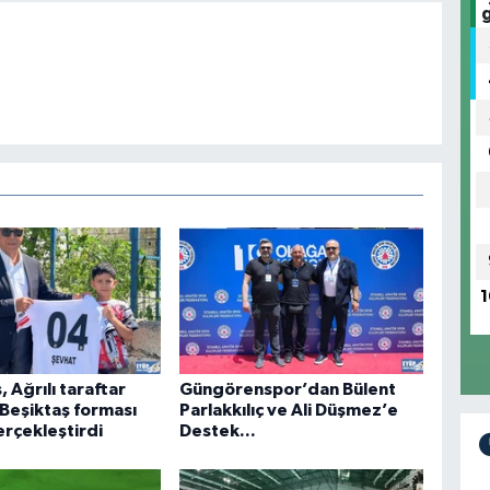
1
, Ağrılı taraftar
Güngörenspor’dan Bülent
 Beşiktaş forması
Parlakkılıç ve Ali Düşmez’e
erçekleştirdi
Destek...