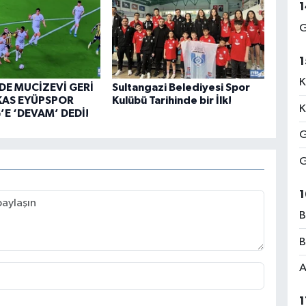
1
G
1
K
DE MUCİZEVİ GERİ
Sultangazi Belediyesi Spor
KAS EYÜPSPOR
Kulübü Tarihinde bir İlk!
K
’E ‘DEVAM’ DEDİ!
G
G
1
B
B
A
1