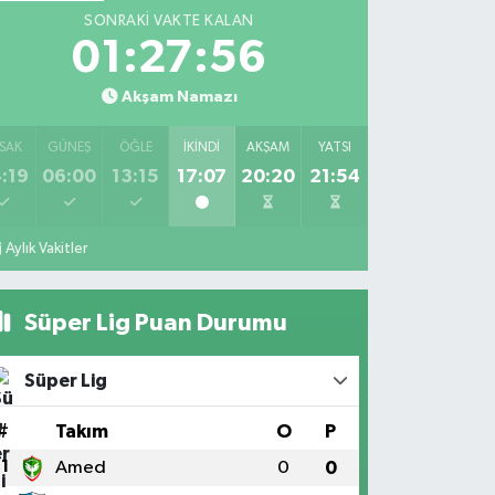
SONRAKI VAKTE KALAN
01:27:56
Akşam Namazı
SAK
GÜNEŞ
ÖĞLE
İKINDI
AKŞAM
YATSI
:19
06:00
13:15
17:07
20:20
21:54
Aylık Vakitler
Süper Lig Puan Durumu
Süper Lig
#
Takım
O
P
1
Amed
0
0