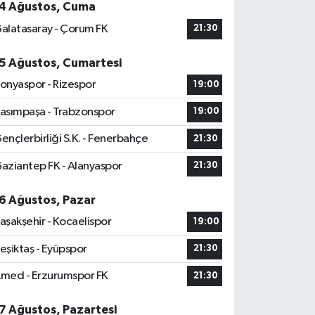
4 Ağustos, Cuma
alatasaray - Çorum FK
21:30
5 Ağustos, Cumartesi
onyaspor - Rizespor
19:00
asımpaşa - Trabzonspor
19:00
ençlerbirliği S.K. - Fenerbahçe
21:30
aziantep FK - Alanyaspor
21:30
6 Ağustos, Pazar
aşakşehir - Kocaelispor
19:00
eşiktaş - Eyüpspor
21:30
med - Erzurumspor FK
21:30
7 Ağustos, Pazartesi