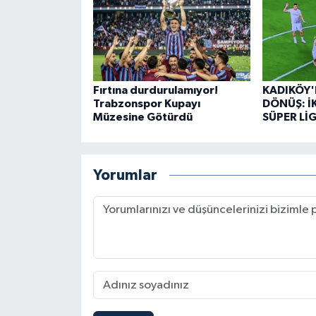
Fırtına durdurulamıyor!
KADIKÖY'
Trabzonspor Kupayı
DÖNÜŞ: İ
Müzesine Götürdü
SÜPER LİG
Yorumlar