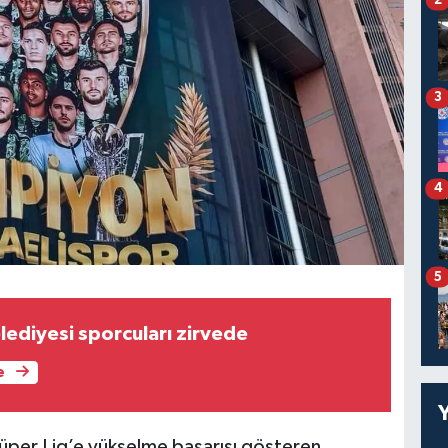
3
4
5
lediyesi sporcuları zirvede
e
Süper Lig’e yükselme başarısı gösteren