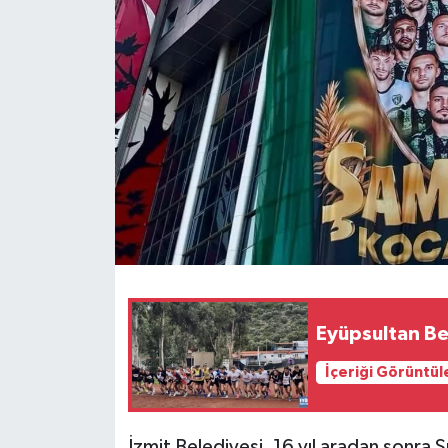
Eyüpsultan Be
İçeriği Görüntül
İzmit Belediyesi, 16 yıl aradan sonra 