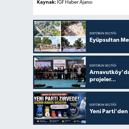
Kaynak:
İGF Haber Ajansı
EDITÖRÜN SEÇTIĞI
Eyüpsultan Me
EDITÖRÜN SEÇTIĞI
Arnavutköy'da
projeler...
EDITÖRÜN SEÇTIĞI
Yeni Parti'den 