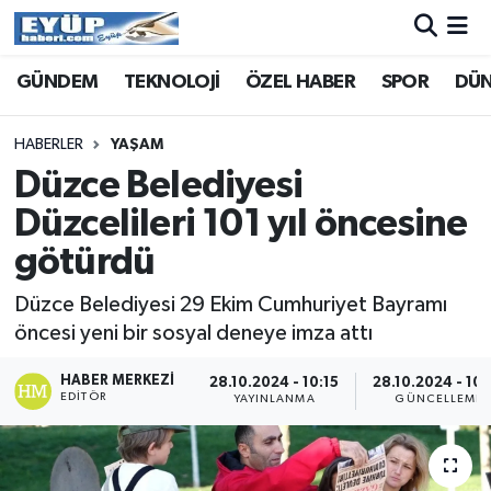
GÜNDEM
TEKNOLOJİ
ÖZEL HABER
SPOR
DÜ
HABERLER
YAŞAM
Düzce Belediyesi
Düzcelileri 101 yıl öncesine
götürdü
Düzce Belediyesi 29 Ekim Cumhuriyet Bayramı
öncesi yeni bir sosyal deneye imza attı
HABER MERKEZI
28.10.2024 - 10:15
28.10.2024 - 10:
EDITÖR
YAYINLANMA
GÜNCELLEME