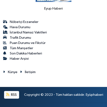
Eyup Haberi
Nöbetçi Eczaneler
Hava Durumu
İstanbul Namaz Vakitleri
Trafik Durumu
Puan Durumu ve Fikstür
Tüm Manşetler
Son Dakika Haberleri
Haber Arşivi
Künye
İletişim
RSS
Copyright © 2023 - Tüm hakları saklıdır. Eyüphaberi