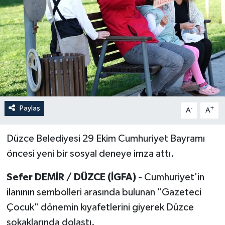
Paylaş
-
+
A
A
Düzce Belediyesi 29 Ekim Cumhuriyet Bayramı
öncesi yeni bir sosyal deneye imza attı.
Sefer DEMİR / DÜZCE (İGFA) -
Cumhuriyet'in
ilanının sembolleri arasında bulunan "Gazeteci
Çocuk" dönemin kıyafetlerini giyerek Düzce
sokaklarında dolaştı.