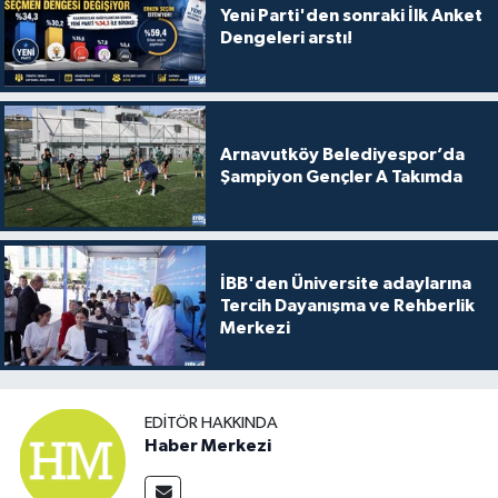
Yeni Parti'den sonraki İlk Anket
Dengeleri arstı!
Arnavutköy Belediyespor’da
Şampiyon Gençler A Takımda
İBB'den Üniversite adaylarına
Tercih Dayanışma ve Rehberlik
Merkezi
EDITÖR HAKKINDA
Haber Merkezi