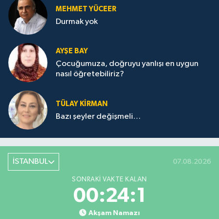
MEHMET YÜCEER
Durmak yok
AYŞE BAY
Çocuğumuza, doğruyu yanlışı en uygun
nasıl öğretebiliriz?
TÜLAY KİRMAN
Bazı şeyler değişmeli…
İSTANBUL
07.08.2026
SONRAKI VAKTE KALAN
00:24:1
Akşam Namazı