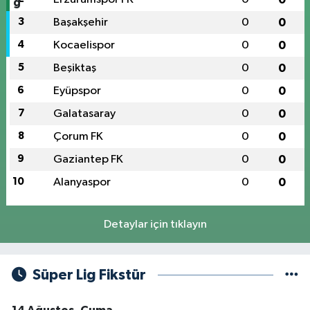
3
Başakşehir
0
0
4
Kocaelispor
0
0
5
Beşiktaş
0
0
6
Eyüpspor
0
0
7
Galatasaray
0
0
8
Çorum FK
0
0
9
Gaziantep FK
0
0
10
Alanyaspor
0
0
Detaylar için tıklayın
Süper Lig Fikstür