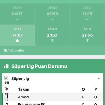
İMSAK
GÜNEŞ
ÖĞLE
04:17
05:59
13:15
İKINDI
AKŞAM
YATSI
17:07
20:21
21:56
Aylık Vakitler
Süper Lig Puan Durumu
Süper Lig
#
Takım
O
P
1
Amed
0
0
2
Erzurumspor FK
0
0