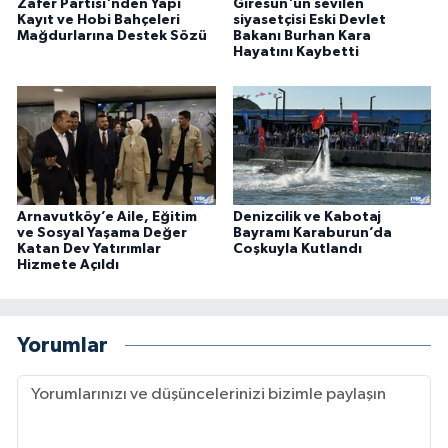
Zafer Partisi'nden Yapı
Giresun'un sevilen
Kayıt ve Hobi Bahçeleri
siyasetçisi Eski Devlet
Mağdurlarına Destek Sözü
Bakanı Burhan Kara
Hayatını Kaybetti
Arnavutköy’e Aile, Eğitim
Denizcilik ve Kabotaj
ve Sosyal Yaşama Değer
Bayramı Karaburun’da
Katan Dev Yatırımlar
Coşkuyla Kutlandı
Hizmete Açıldı
Yorumlar