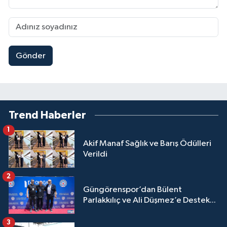
Gönder
Trend Haberler
1
Akif Manaf Sağlık ve Barış Ödülleri
Verildi
2
Güngörenspor’dan Bülent
Parlakkılıç ve Ali Düşmez’e Destek...
3