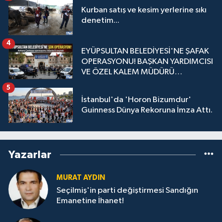
Kurban satış ve kesim yerlerine sıkı
denetim...
4
EYÜPSULTAN BELEDİYESİ'NE ŞAFAK
OPERASYONU! BAŞKAN YARDIMCISI
VE ÖZEL KALEM MÜDÜRÜ
GÖZALTINDA
5
İstanbul'da 'Horon Bizumdur'
Guinness Dünya Rekoruna İmza Attı.
Yazarlar
MURAT AYDIN
Seçilmiş'in parti değiştirmesi Sandığın
Emanetine İhanet!