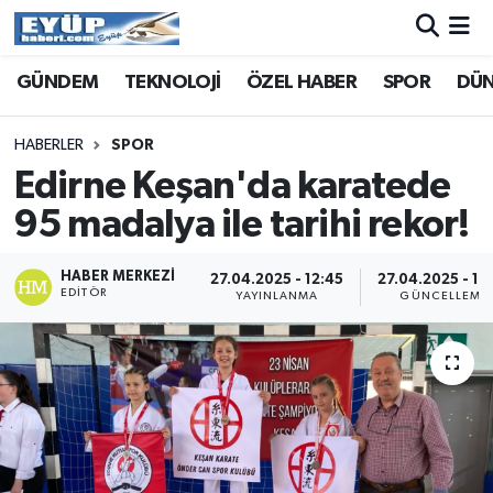
GÜNDEM
TEKNOLOJİ
ÖZEL HABER
SPOR
DÜ
HABERLER
SPOR
Edirne Keşan'da karatede
95 madalya ile tarihi rekor!
HABER MERKEZI
27.04.2025 - 12:45
27.04.2025 - 12
EDITÖR
YAYINLANMA
GÜNCELLEME