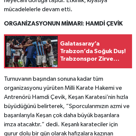
heyecanı doruğa taşıdı. Etkinlik, kıyasıya
mücadelelerle devam etti.
ORGANİZASYONUN MİMARI: HAMDİ ÇEVİK
Galatasaray’a
Trabzon’da Soğuk Duş!
Trabzonspor Zirve
Yarışında ‘Ben de
Varım’ Dedi
Turnuvanın başından sonuna kadar tüm
organizasyonu yürüten Milli Karate Hakemi ve
Antrenörü Hamdi Çevik, Keşan Karatesi’nin hızla
büyüdüğünü belirterek, “Sporcularımızın azmi ve
başarılarıyla Keşan çok daha büyük başarılara
imza atacaktır.” dedi. Keşanlı karateciler için
gurur dolu bir gün olarak hafızalara kazınan