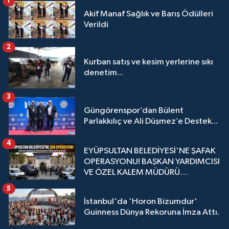
1
Akif Manaf Sağlık ve Barış Ödülleri
Verildi
2
Kurban satış ve kesim yerlerine sıkı
denetim...
3
Güngörenspor’dan Bülent
Parlakkılıç ve Ali Düşmez’e Destek...
4
EYÜPSULTAN BELEDİYESİ'NE ŞAFAK
OPERASYONU! BAŞKAN YARDIMCISI
VE ÖZEL KALEM MÜDÜRÜ
GÖZALTINDA
5
İstanbul'da 'Horon Bizumdur'
Guinness Dünya Rekoruna İmza Attı.