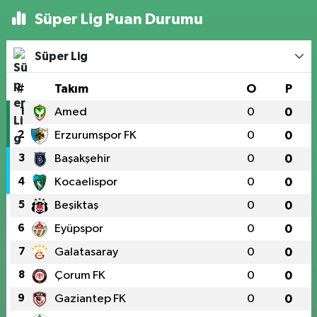
Süper Lig Puan Durumu
Süper Lig
#
Takım
O
P
1
Amed
0
0
2
Erzurumspor FK
0
0
3
Başakşehir
0
0
4
Kocaelispor
0
0
5
Beşiktaş
0
0
6
Eyüpspor
0
0
7
Galatasaray
0
0
8
Çorum FK
0
0
9
Gaziantep FK
0
0