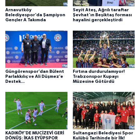
Arnavutköy
Seyit Ateş, Ağrılı taraftar
Belediyespor’da Şampiyon
Şevhat'ın Beşiktaş forması
Gençler A Takımda
hayalini gerçekleştirdi
Güngörenspor’dan Bülent
Fırtına durdurulamıyor!
Parlakkılıç ve Ali Düşmez’e
Trabzonspor Kupayı
Destek...
Müzesine Götürdü
KADIKÖY'DE MUCİZEVİ GERİ
Sultangazi Belediyesi Spor
DÖNÜŞ: İKAS EYÜPSPOR
Kulübü Tarihinde bir İlk!