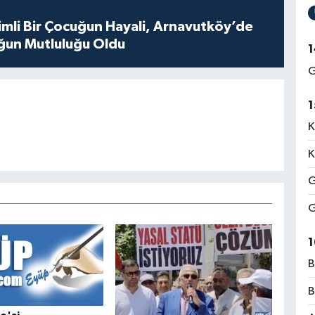
mli Bir Çocuğun Hayali, Arnavutköy’de
ğun Mutluluğu Oldu
1
G
1
K
K
G
G
1
B
B