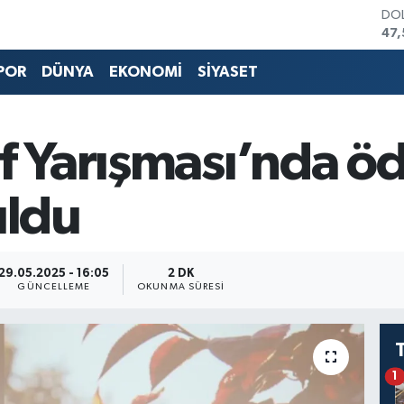
DO
47,
EU
55,
POR
DÜNYA
EKONOMİ
SİYASET
STE
64
GRA
652
f Yarışması’nda öd
BİS
13.
BIT
uldu
64.
29.05.2025 - 16:05
2 DK
GÜNCELLEME
OKUNMA SÜRESI
1