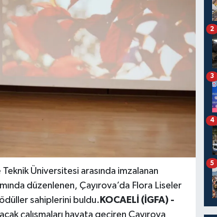
2
3
4
5
 Teknik Üniversitesi arasında imzalanan
mında düzenlenen, Çayırova’da Flora Liseler
düller sahiplerini buldu.
KOCAELİ (İGFA) -
atacak çalışmaları hayata geçiren Çayırova