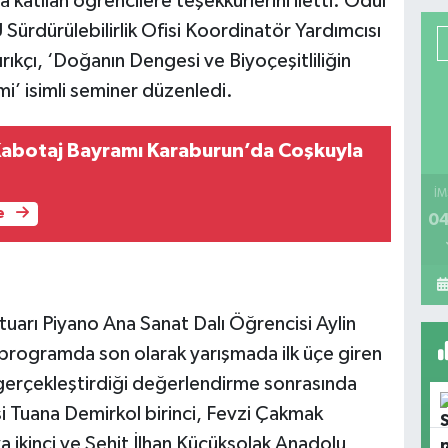
katılan öğrencilere teşekkürlerini iletti. Ödül
ürdürülebilirlik Ofisi Koordinatör Yardımcısı
kçı, ‘Doğanın Dengesi ve Biyoçeşitliliğin
mi’ isimli seminer düzenledi.
 Kabotaj Bayramı Karaburun’da Coşkuyla
İM
e
04
tuarı Piyano Ana Sanat Dalı Öğrencisi Aylin
n programda son olarak yarışmada ilk üçe giren
in gerçekleştirdiği değerlendirme sonrasında
i Tuana Demirkol birinci, Fevzi Çakmak
 ikinci ve Şehit İlhan Küçüksolak Anadolu