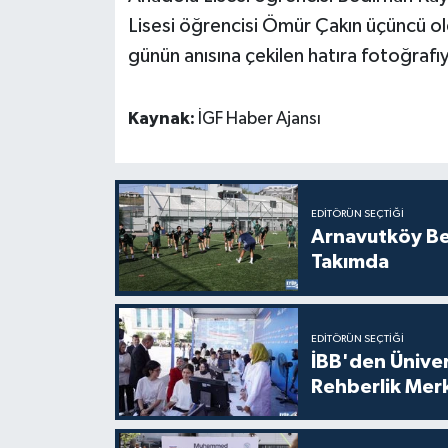
Lisesi öğrencisi Ömür Çakın üçüncü o
günün anısına çekilen hatıra fotoğrafıy
Kaynak:
İGF Haber Ajansı
EDITÖRÜN SEÇTIĞI
Arnavutköy Be
Takımda
EDITÖRÜN SEÇTIĞI
İBB'den Üniver
Rehberlik Mer