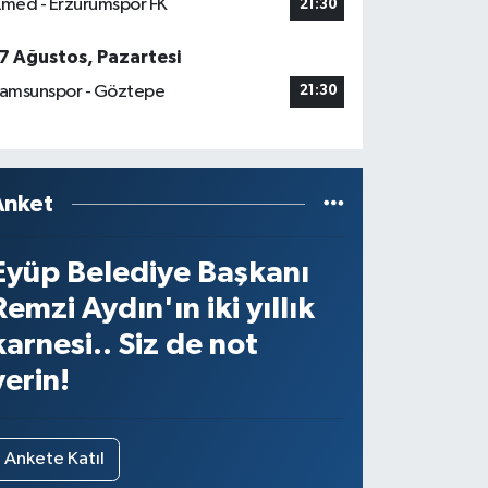
med - Erzurumspor FK
21:30
7 Ağustos, Pazartesi
amsunspor - Göztepe
21:30
Anket
Eyüp Belediye Başkanı
Remzi Aydın'ın iki yıllık
karnesi.. Siz de not
verin!
Ankete Katıl