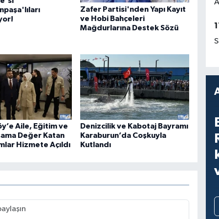
e'si
A
Zafer Partisi'nden Yapı Kayıt
paşa'lıları
ve Hobi Bahçeleri
yor!
1
Mağdurlarına Destek Sözü
S
y’e Aile, Eğitim ve
Denizcilik ve Kabotaj Bayramı
şama Değer Katan
Karaburun’da Coşkuyla
mlar Hizmete Açıldı
Kutlandı