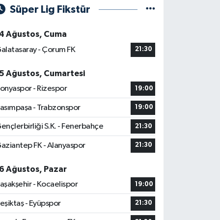
Süper Lig Fikstür
4 Ağustos, Cuma
alatasaray - Çorum FK
21:30
5 Ağustos, Cumartesi
onyaspor - Rizespor
19:00
asımpaşa - Trabzonspor
19:00
ençlerbirliği S.K. - Fenerbahçe
21:30
aziantep FK - Alanyaspor
21:30
6 Ağustos, Pazar
aşakşehir - Kocaelispor
19:00
eşiktaş - Eyüpspor
21:30