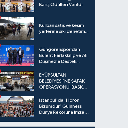
Barış Ödülleri Verildi
Kurban satış ve kesim
yerlerine sıkı denetim...
Güngörenspor’dan
Bülent Parlakkılıç ve Ali
Düşmez’e Destek...
EYÜPSULTAN
BELEDİYESİ'NE ŞAFAK
OPERASYONU! BAŞKAN
YARDIMCISI VE ÖZEL
KALEM MÜDÜRÜ
İstanbul'da 'Horon
GÖZALTINDA
Bizumdur' Guinness
Dünya Rekoruna İmza
Attı.