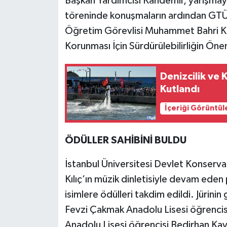
Başkan Yardımcısı Kandemir, yarışmaya 
töreninde konuşmaların ardından GTÜ S
Öğretim Görevlisi Muhammet Bahri Kırı
Korunması İçin Sürdürülebilirliğin Öne
Denizcilik ve
Kutlandı
İçeriği Görüntül
ÖDÜLLER SAHİBİNİ BULDU
İstanbul Üniversitesi Devlet Konserva
Kılıç’ın müzik dinletisiyle devam ede
isimlere ödülleri takdim edildi. Jürin
Fevzi Çakmak Anadolu Lisesi öğrencis
Anadolu Lisesi öğrencisi Bedirhan Kaya