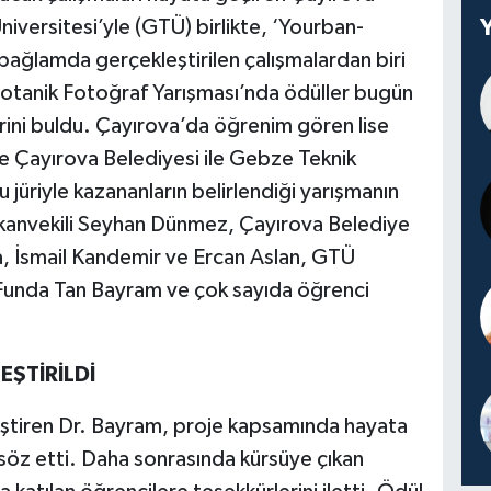
iversitesi’yle (GTÜ) birlikte, ‘Yourban-
bağlamda gerçekleştirilen çalışmalardan biri
 Botanik Fotoğraf Yarışması’nda ödüller bugün
erini buldu. Çayırova’da öğrenim gören lise
ve Çayırova Belediyesi ile Gebze Teknik
 jüriyle kazananların belirlendiği yarışmanın
kanvekili Seyhan Dünmez, Çayırova Belediye
a, İsmail Kandemir ve Ercan Aslan, GTÜ
 Funda Tan Bayram ve çok sayıda öğrenci
EŞTİRİLDİ
eştiren Dr. Bayram, proje kapsamında hayata
söz etti. Daha sonrasında kürsüye çıkan