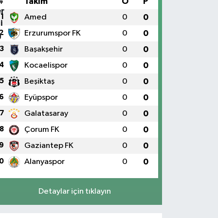
#
Takım
O
P
1
Amed
0
0
2
Erzurumspor FK
0
0
3
Başakşehir
0
0
4
Kocaelispor
0
0
5
Beşiktaş
0
0
6
Eyüpspor
0
0
7
Galatasaray
0
0
8
Çorum FK
0
0
9
Gaziantep FK
0
0
0
Alanyaspor
0
0
Detaylar için tıklayın