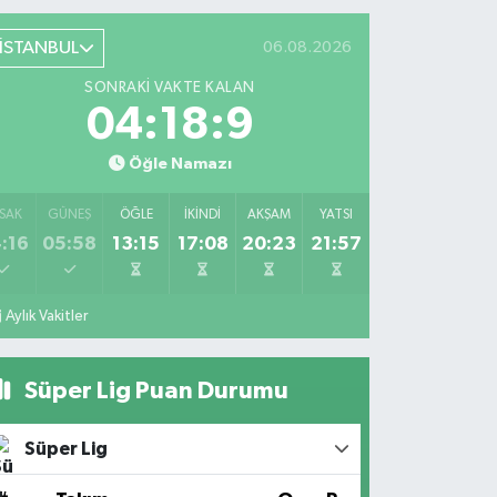
İSTANBUL
06.08.2026
SONRAKI VAKTE KALAN
04:18:9
Öğle Namazı
SAK
GÜNEŞ
ÖĞLE
İKINDI
AKŞAM
YATSI
:16
05:58
13:15
17:08
20:23
21:57
Aylık Vakitler
Süper Lig Puan Durumu
Süper Lig