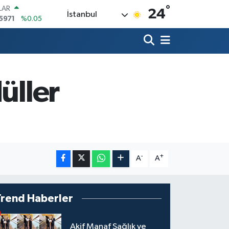
°
LAR
24
İstanbul
5971
%0.05
RO
1336
%0.18
RLİN
,2534
%0.22
M ALTIN
7.85
%0.54
üller
T100
703
%0
COIN
475,47
%0.66
-
+
A
A
Trend Haberler
Akif Manaf Sağlık ve