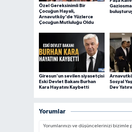
Paşa Kahv
Özel Gereksinimli Bir
Gaziosman
Çocuğun Hayali,
buluşturu
Arnavutköy’de Yüzlerce
Çocuğun Mutluluğu Oldu
Giresun'un sevilen siyasetçisi
Arnavutkö
Eski Devlet Bakanı Burhan
Sosyal Ya
Kara Hayatını Kaybetti
Dev Yatırı
Yorumlar