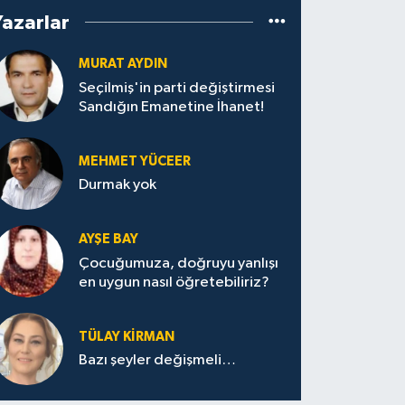
Yazarlar
MURAT AYDIN
Seçilmiş'in parti değiştirmesi
Sandığın Emanetine İhanet!
MEHMET YÜCEER
Durmak yok
AYŞE BAY
Çocuğumuza, doğruyu yanlışı
en uygun nasıl öğretebiliriz?
TÜLAY KİRMAN
Bazı şeyler değişmeli…