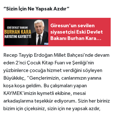
“Sizin İçin Ne Yapsak Azdır”
Giresun'un sevilen
siyasetçisi Eski Devlet
Bakanı Burhan Kara
Hayatını Kaybetti
Recep Tayyip Erdoğan Millet Bahçesi’nde devam
eden 2’nci Çocuk Kitap Fuarı ve Şenliği’nin
yüzbinlerce çocuğa hizmet verdiğini söyleyen
Büyükkılıç, “Gençlerimizin, canlarımızın yanına
koşa koşa geldim. Bu çalışmaları yapan
KAYMEK’imizin kıymetli ekibine, mesai
arkadaşlarıma teşekkür ediyorum. Sizin her biriniz
bizim için çiçeksiniz, sizin için ne yapsak azdır,