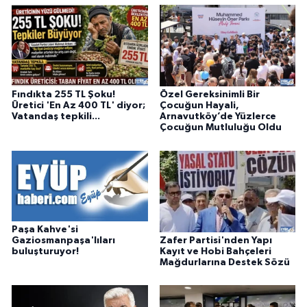
Fındıkta 255 TL Şoku!
Özel Gereksinimli Bir
Üretici 'En Az 400 TL' diyor;
Çocuğun Hayali,
Vatandaş tepkili...
Arnavutköy’de Yüzlerce
Çocuğun Mutluluğu Oldu
Paşa Kahve'si
Zafer Partisi'nden Yapı
Gaziosmanpaşa'lıları
Kayıt ve Hobi Bahçeleri
buluşturuyor!
Mağdurlarına Destek Sözü