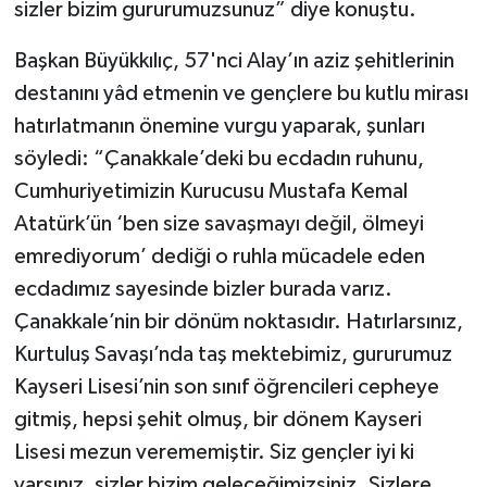
sizler bizim gururumuzsunuz” diye konuştu.
Başkan Büyükkılıç, 57'nci Alay’ın aziz şehitlerinin
destanını yâd etmenin ve gençlere bu kutlu mirası
hatırlatmanın önemine vurgu yaparak, şunları
söyledi: “Çanakkale’deki bu ecdadın ruhunu,
Cumhuriyetimizin Kurucusu Mustafa Kemal
Atatürk’ün ‘ben size savaşmayı değil, ölmeyi
emrediyorum’ dediği o ruhla mücadele eden
ecdadımız sayesinde bizler burada varız.
Çanakkale’nin bir dönüm noktasıdır. Hatırlarsınız,
Kurtuluş Savaşı’nda taş mektebimiz, gururumuz
Kayseri Lisesi’nin son sınıf öğrencileri cepheye
gitmiş, hepsi şehit olmuş, bir dönem Kayseri
Lisesi mezun verememiştir. Siz gençler iyi ki
varsınız, sizler bizim geleceğimizsiniz. Sizlere