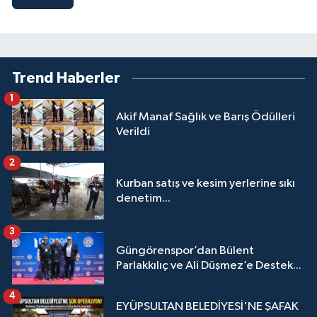
Trend Haberler
1
Akif Manaf Sağlık ve Barış Ödülleri
Verildi
2
Kurban satış ve kesim yerlerine sıkı
denetim...
3
Güngörenspor’dan Bülent
Parlakkılıç ve Ali Düşmez’e Destek...
4
EYÜPSULTAN BELEDİYESİ'NE ŞAFAK