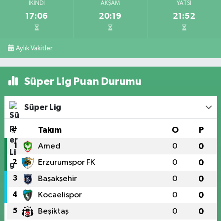
İKINDI
AKŞAM
YATSI
17:06
20:19
21:52
Aylık Vakitler
Süper Lig Puan Durumu
Süper Lig
#
Takım
O
P
1
Amed
0
0
2
Erzurumspor FK
0
0
3
Başakşehir
0
0
4
Kocaelispor
0
0
5
Beşiktaş
0
0