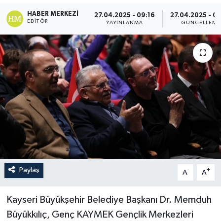
HABER MERKEZI
27.04.2025 - 09:16
27.04.2025 - 0
EDITÖR
YAYINLANMA
GÜNCELLEME
Paylaş
-
+
A
A
Kayseri Büyükşehir Belediye Başkanı Dr. Memduh
Büyükkılıç, Genç KAYMEK Gençlik Merkezleri