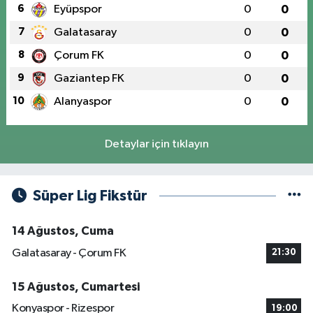
6
Eyüpspor
0
0
7
Galatasaray
0
0
8
Çorum FK
0
0
9
Gaziantep FK
0
0
10
Alanyaspor
0
0
Detaylar için tıklayın
Süper Lig Fikstür
14 Ağustos, Cuma
Galatasaray - Çorum FK
21:30
15 Ağustos, Cumartesi
Konyaspor - Rizespor
19:00