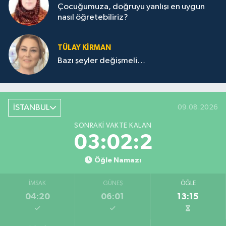
Çocuğumuza, doğruyu yanlışı en uygun
nasıl öğretebiliriz?
TÜLAY KİRMAN
Bazı şeyler değişmeli…
İSTANBUL
09.08.2026
SONRAKI VAKTE KALAN
03:02:2
Öğle Namazı
İMSAK
GÜNEŞ
ÖĞLE
04:20
06:01
13:15