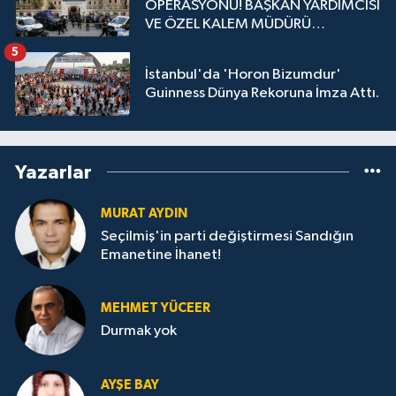
OPERASYONU! BAŞKAN YARDIMCISI
VE ÖZEL KALEM MÜDÜRÜ
GÖZALTINDA
5
İstanbul'da 'Horon Bizumdur'
Guinness Dünya Rekoruna İmza Attı.
Yazarlar
MURAT AYDIN
Seçilmiş'in parti değiştirmesi Sandığın
Emanetine İhanet!
MEHMET YÜCEER
Durmak yok
AYŞE BAY