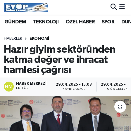
GÜNDEM
TEKNOLOJİ
ÖZEL HABER
SPOR
DÜ
HABERLER
EKONOMİ
Hazır giyim sektöründen
katma değer ve ihracat
hamlesi çağrısı
HABER MERKEZI
29.04.2025 - 15:03
29.04.2025 - 15
EDITÖR
YAYINLANMA
GÜNCELLEME