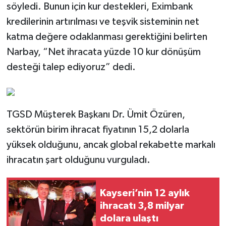
söyledi. Bunun için kur destekleri, Eximbank
kredilerinin artırılması ve teşvik sisteminin net
katma değere odaklanması gerektiğini belirten
Narbay, “Net ihracata yüzde 10 kur dönüşüm
desteği talep ediyoruz” dedi.
TGSD Müşterek Başkanı Dr. Ümit Özüren,
sektörün birim ihracat fiyatının 15,2 dolarla
yüksek olduğunu, ancak global rekabette markalı
ihracatın şart olduğunu vurguladı.
Kayseri’nin 12 aylık
ihracatı 3,8 milyar
dolara ulaştı