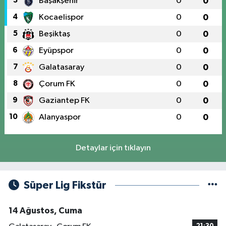
3
Başakşehir
0
0
4
Kocaelispor
0
0
5
Beşiktaş
0
0
6
Eyüpspor
0
0
7
Galatasaray
0
0
8
Çorum FK
0
0
9
Gaziantep FK
0
0
10
Alanyaspor
0
0
Detaylar için tıklayın
Süper Lig Fikstür
14 Ağustos, Cuma