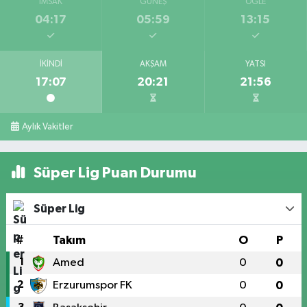
İMSAK
GÜNEŞ
ÖĞLE
04:17
05:59
13:15
İKINDI
AKŞAM
YATSI
17:07
20:21
21:56
Aylık Vakitler
Süper Lig Puan Durumu
Süper Lig
#
Takım
O
P
1
Amed
0
0
2
Erzurumspor FK
0
0