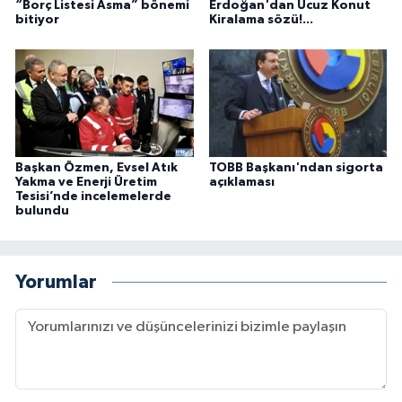
“Borç Listesi Asma” bönemi
Erdoğan'dan Ucuz Konut
bitiyor
Kiralama sözü!...
Başkan Özmen, Evsel Atık
TOBB Başkanı'ndan sigorta
Yakma ve Enerji Üretim
açıklaması
Tesisi’nde incelemelerde
bulundu
Yorumlar