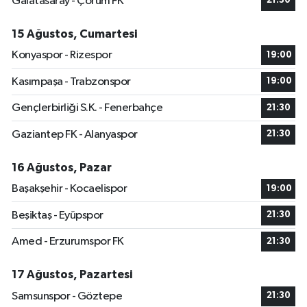
Galatasaray - Çorum FK
21:30
15 Ağustos, Cumartesi
Konyaspor - Rizespor
19:00
Kasımpaşa - Trabzonspor
19:00
Gençlerbirliği S.K. - Fenerbahçe
21:30
Gaziantep FK - Alanyaspor
21:30
16 Ağustos, Pazar
Başakşehir - Kocaelispor
19:00
Beşiktaş - Eyüpspor
21:30
Amed - Erzurumspor FK
21:30
17 Ağustos, Pazartesi
Samsunspor - Göztepe
21:30