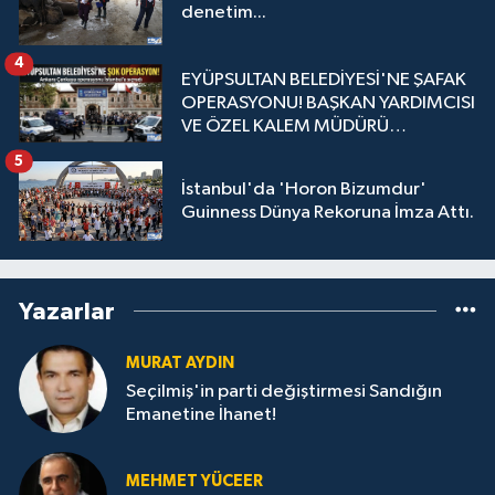
denetim...
4
EYÜPSULTAN BELEDİYESİ'NE ŞAFAK
OPERASYONU! BAŞKAN YARDIMCISI
VE ÖZEL KALEM MÜDÜRÜ
GÖZALTINDA
5
İstanbul'da 'Horon Bizumdur'
Guinness Dünya Rekoruna İmza Attı.
Yazarlar
MURAT AYDIN
Seçilmiş'in parti değiştirmesi Sandığın
Emanetine İhanet!
MEHMET YÜCEER