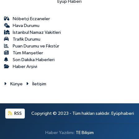
Eyup Haberi
Nöbetçi Eczaneler
Hava Durumu
İstanbul Namaz Vakitleri
Trafik Durumu
Puan Durumu ve Fikstür
Tüm Manşetler
Son Dakika Haberleri
Haber Arşivi
Künye
İletişim
RSS
Copyright © 2023 - Tüm hakları saklıdır. Eyüphaberi
Haber Yazılımı:
TE Bilişim