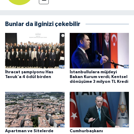
Bunlar da ilginizi çekebilir
İhracat şampiyonu Has
İstanbullulara müjdeyi
Tavuk'a 4 ödül birden
Bakan Kurum verdi; Kentsel
dönüşüme 3 milyon TL Kredi
Apartman ve Sitelerde
Cumhurbaşkanı