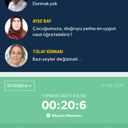
Durmak yok
AYŞE BAY
Çocuğumuza, doğruyu yanlışı en uygun
nasıl öğretebiliriz?
TÜLAY KİRMAN
Bazı şeyler değişmeli…
İSTANBUL
07.08.2026
SONRAKI VAKTE KALAN
00:20:6
Akşam Namazı