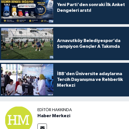
Yeni Parti'den sonraki İlk Anket
Dengeleri arstı!
Arnavutköy Belediyespor’da
Şampiyon Gençler A Takımda
İBB'den Üniversite adaylarına
Tercih Dayanışma ve Rehberlik
Merkezi
EDITÖR HAKKINDA
Haber Merkezi