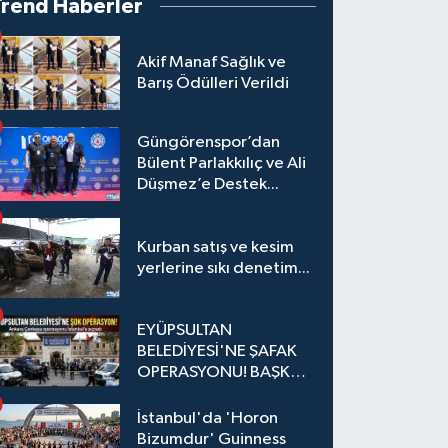
Trend Haberler
Akif Manaf Sağlık ve
Barış Ödülleri Verildi
Güngörenspor’dan
Bülent Parlakkılıç ve Ali
Düşmez’e Destek...
Kurban satış ve kesim
yerlerine sıkı denetim...
EYÜPSULTAN
BELEDİYESİ'NE ŞAFAK
OPERASYONU! BAŞKAN
YARDIMCISI VE ÖZEL
KALEM MÜDÜRÜ
İstanbul'da 'Horon
GÖZALTINDA
Bizumdur' Guinness