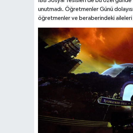
İBB Sosyal Tesisleri de bu özel günde 
unutmadı. Öğretmenler Günü dolayısıy
öğretmenler ve beraberindeki aileleri