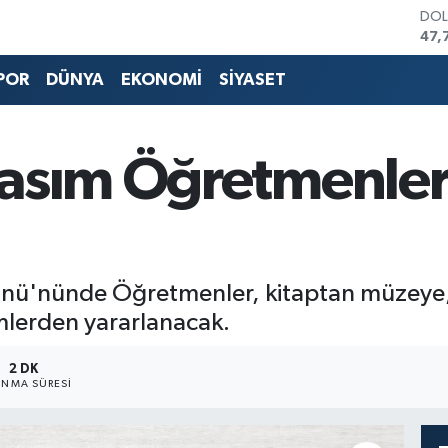
DO
47,
EU
55,
POR
DÜNYA
EKONOMİ
SİYASET
STE
64,
GRA
661
Kasım Öğretmenle
BİS
13.
BIT
64.
nü'nünde Öğretmenler, kitaptan müzeye,
imlerden yararlanacak.
2 DK
NMA SÜRESI