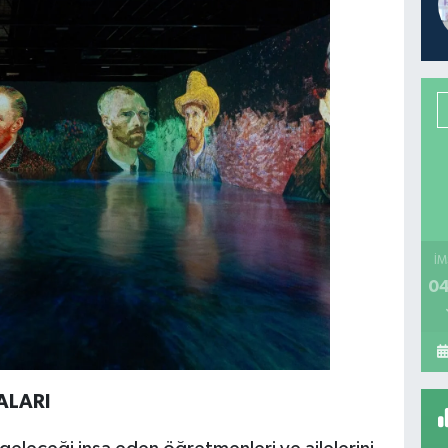
İM
04
ALARI