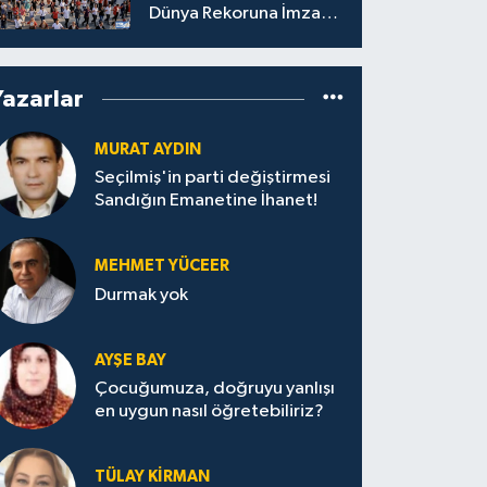
Dünya Rekoruna İmza
Attı.
Yazarlar
MURAT AYDIN
Seçilmiş'in parti değiştirmesi
Sandığın Emanetine İhanet!
MEHMET YÜCEER
Durmak yok
AYŞE BAY
Çocuğumuza, doğruyu yanlışı
en uygun nasıl öğretebiliriz?
TÜLAY KİRMAN