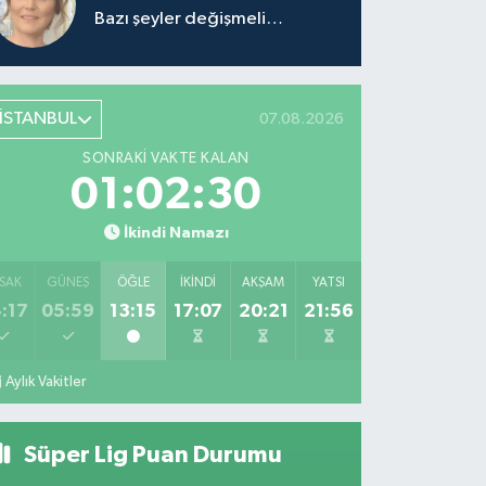
Bazı şeyler değişmeli…
İSTANBUL
07.08.2026
SONRAKI VAKTE KALAN
01:02:30
İkindi Namazı
SAK
GÜNEŞ
ÖĞLE
İKINDI
AKŞAM
YATSI
:17
05:59
13:15
17:07
20:21
21:56
Aylık Vakitler
Süper Lig Puan Durumu