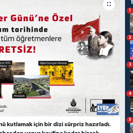
1
2
3
4
5
kutlamak için bir dizi sürpriz hazırladı.