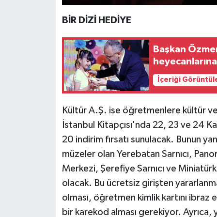
BİR DİZİ HEDİYE
Başkan Özmen
heyecanlarına
İçeriği Görüntül
Kültür A.Ş. ise öğretmenlere kültür ve 
İstanbul Kitapçısı'nda 22, 23 ve 24 Kas
20 indirim fırsatı sunulacak. Bunun yan
müzeler olan Yerebatan Sarnıcı, Pano
Merkezi, Şerefiye Sarnıcı ve Miniatür
olacak. Bu ücretsiz girişten yararlan
olması, öğretmen kimlik kartını ibraz
bir karekod alması gerekiyor. Ayrıca, 