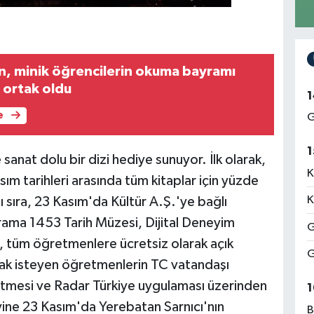
, minik öğrencilerin okuma bayramı
 ortak oldu
1
e
G
1
sanat dolu bir dizi hediye sunuyor. İlk olarak,
K
ım tarihleri arasında tüm kitaplar için yüzde
K
ı sıra, 23 Kasım'da Kültür A.Ş.'ye bağlı
rama 1453 Tarih Müzesi, Dijital Deneyim
G
k, tüm öğretmenlere ücretsiz olarak açık
G
mak isteyen öğretmenlerin TC vatandaşı
 etmesi ve Radar Türkiye uygulaması üzerinden
1
yine 23 Kasım'da Yerebatan Sarnıcı'nın
B