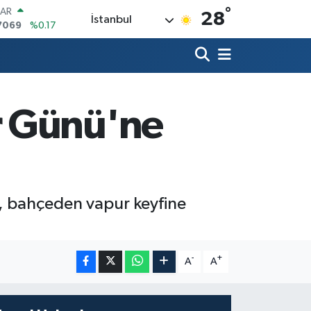
°
LAR
28
İstanbul
7069
%0.17
RO
0265
%0.01
RLİN
1897
%0.02
M ALTIN
8.49
%2.12
r Günü'ne
T100
887
%64
COIN
360,53
%-0.76
 bahçeden vapur keyfine
-
+
A
A