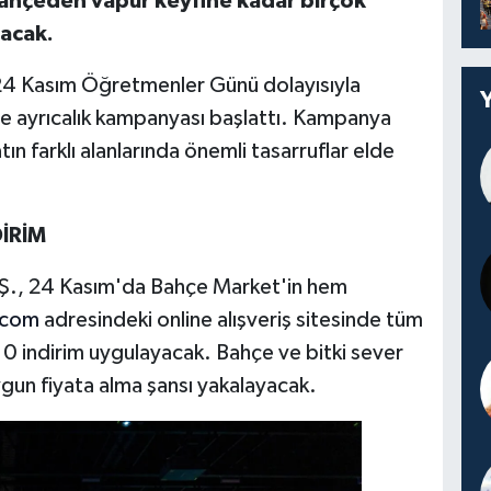
ahçeden vapur keyfine kadar birçok
nacak.
 24 Kasım Öğretmenler Günü dolayısıyla
 ve ayrıcalık kampanyası başlattı. Kampanya
 farklı alanlarında önemli tasarruflar elde
İRİM
A.Ş., 24 Kasım'da Bahçe Market'in hem
.com
adresindeki online alışveriş sitesinde tüm
0 indirim uygulayacak. Bahçe ve bitki sever
uygun fiyata alma şansı yakalayacak.