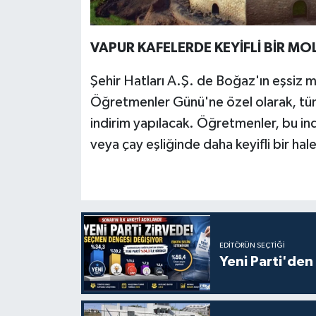
VAPUR KAFELERDE KEYİFLİ BİR MO
Şehir Hatları A.Ş. de Boğaz'ın eşsiz 
Öğretmenler Günü'ne özel olarak, tüm
indirim yapılacak. Öğretmenler, bu ind
veya çay eşliğinde daha keyifli bir hal
EDITÖRÜN SEÇTIĞI
Yeni Parti'den 