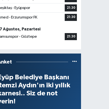
eşiktaş - Eyüpspor
21:30
med - Erzurumspor FK
21:30
7 Ağustos, Pazartesi
amsunspor - Göztepe
21:30
Anket
Eyüp Belediye Başkanı
Remzi Aydın'ın iki yıllık
karnesi.. Siz de not
verin!