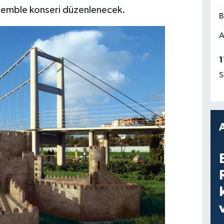
semble konseri düzenlenecek.
B
A
1
S