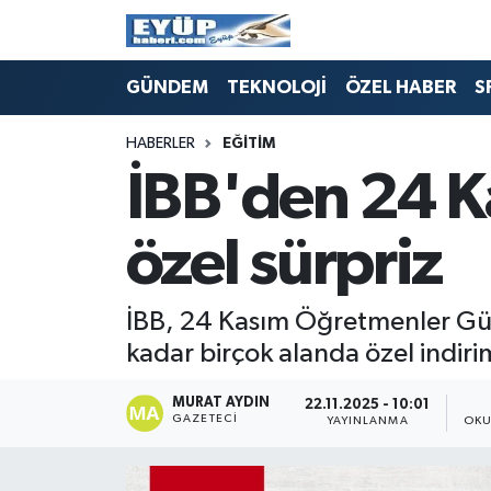
GÜNDEM
TEKNOLOJİ
ÖZEL HABER
S
HABERLER
EĞİTİM
İBB'den 24 
özel sürpriz
İBB, 24 Kasım Öğretmenler Gü
kadar birçok alanda özel indir
MURAT AYDIN
22.11.2025 - 10:01
GAZETECI
YAYINLANMA
OKU