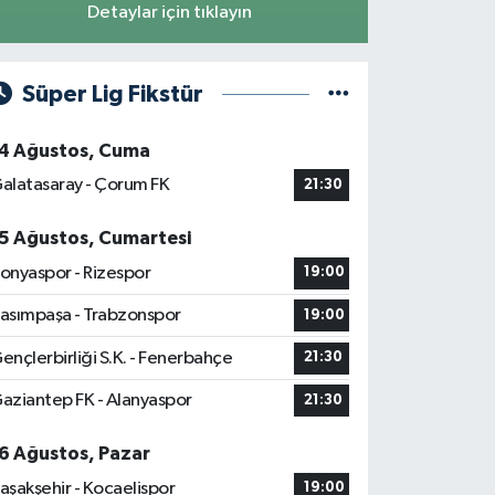
Detaylar için tıklayın
Süper Lig Fikstür
4 Ağustos, Cuma
alatasaray - Çorum FK
21:30
5 Ağustos, Cumartesi
onyaspor - Rizespor
19:00
asımpaşa - Trabzonspor
19:00
ençlerbirliği S.K. - Fenerbahçe
21:30
aziantep FK - Alanyaspor
21:30
6 Ağustos, Pazar
aşakşehir - Kocaelispor
19:00