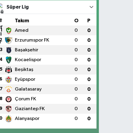
Süper Lig
#
Takım
O
P
1
Amed
0
0
2
Erzurumspor FK
0
0
3
Başakşehir
0
0
4
Kocaelispor
0
0
5
Beşiktaş
0
0
6
Eyüpspor
0
0
7
Galatasaray
0
0
8
Çorum FK
0
0
9
Gaziantep FK
0
0
0
Alanyaspor
0
0