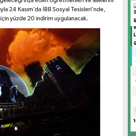
geleceği inşa eden öğretmenleri ve ailelerini
la 24 Kasım’da İBB Sosyal Tesisleri'nde,
 için yüzde 20 indirim uygulanacak.
1