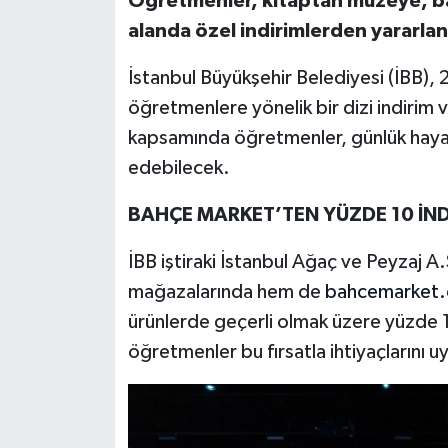
Öğretmenler, kitaptan müzeye, b
alanda özel indirimlerden yararla
İstanbul Büyükşehir Belediyesi (İBB),
öğretmenlere yönelik bir dizi indirim
kapsamında öğretmenler, günlük hayatın
edebilecek.
BAHÇE MARKET’TEN YÜZDE 10 İND
İBB iştiraki İstanbul Ağaç ve Peyzaj 
mağazalarında hem de
bahcemarket
ürünlerde geçerli olmak üzere yüzde 1
öğretmenler bu fırsatla ihtiyaçlarını 