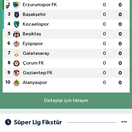
2
Erzurumspor FK
0
0
3
Başakşehir
0
0
4
Kocaelispor
0
0
5
Beşiktaş
0
0
6
Eyüpspor
0
0
7
Galatasaray
0
0
8
Çorum FK
0
0
9
Gaziantep FK
0
0
10
Alanyaspor
0
0
Detaylar için tıklayın
Süper Lig Fikstür