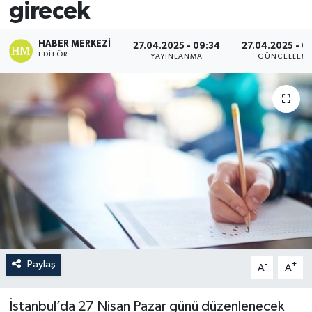
girecek
HABER MERKEZI
27.04.2025 - 09:34
27.04.2025 - 0
EDITÖR
YAYINLANMA
GÜNCELLEM
Paylaş
-
+
A
A
İstanbul’da 27 Nisan Pazar günü düzenlenecek