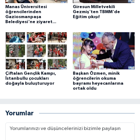
Manas Üniversitesi
Giresun Milletvekili
öğrencilerinden
Gezmiş'ten TBMM'de
Gaziosmanpaşa
Eğitim çıkışı!
Belediyesi'ne ziyaret...
Çiftalan Gençlik Kampı,
Başkan Özmen, minik
İstanbullu çocukları
öğrencilerin okuma
doğayla buluşturuyor
bayramı heyecanlarına
ortak oldu
Yorumlar