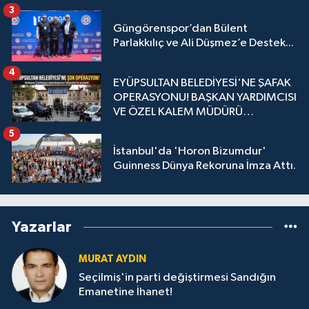
3
Güngörenspor’dan Bülent
Parlakkılıç ve Ali Düşmez’e Destek...
4
EYÜPSULTAN BELEDİYESİ'NE ŞAFAK
OPERASYONU! BAŞKAN YARDIMCISI
VE ÖZEL KALEM MÜDÜRÜ
GÖZALTINDA
5
İstanbul'da 'Horon Bizumdur'
Guinness Dünya Rekoruna İmza Attı.
Yazarlar
MURAT AYDIN
Seçilmiş'in parti değiştirmesi Sandığın
Emanetine İhanet!