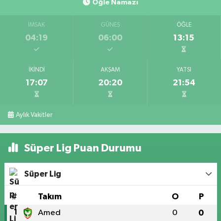
Öğle Namazı
İMSAK
GÜNEŞ
ÖĞLE
04:19
06:00
13:15
İKINDI
AKŞAM
YATSI
17:07
20:20
21:54
Aylık Vakitler
Süper Lig Puan Durumu
Süper Lig
#
Takım
O
P
1
Amed
0
0