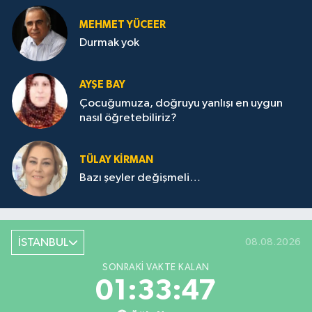
MEHMET YÜCEER
Durmak yok
AYŞE BAY
Çocuğumuza, doğruyu yanlışı en uygun
nasıl öğretebiliriz?
TÜLAY KİRMAN
Bazı şeyler değişmeli…
İSTANBUL
08.08.2026
SONRAKI VAKTE KALAN
01:33:47