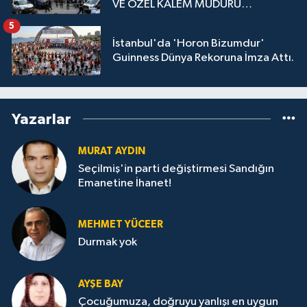
VE ÖZEL KALEM MÜDÜRÜ
GÖZALTINDA
5
İstanbul'da 'Horon Bizumdur'
Guinness Dünya Rekoruna İmza Attı.
Yazarlar
MURAT AYDIN
Seçilmiş'in parti değiştirmesi Sandığın
Emanetine İhanet!
MEHMET YÜCEER
Durmak yok
AYŞE BAY
Çocuğumuza, doğruyu yanlışı en uygun