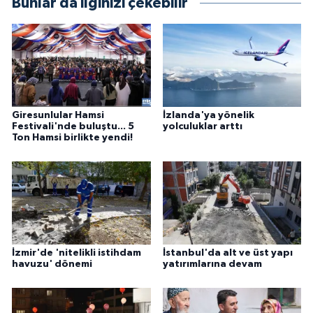
Bunlar da ilginizi çekebilir
Giresunlular Hamsi
İzlanda'ya yönelik
Festivali'nde buluştu... 5
yolculuklar arttı
Ton Hamsi birlikte yendi!
İzmir'de 'nitelikli istihdam
İstanbul'da alt ve üst yapı
havuzu' dönemi
yatırımlarına devam