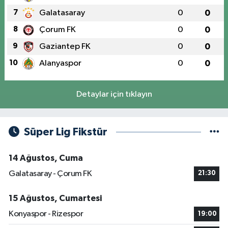
7
Galatasaray
0
0
8
Çorum FK
0
0
9
Gaziantep FK
0
0
10
Alanyaspor
0
0
Detaylar için tıklayın
Süper Lig Fikstür
14 Ağustos, Cuma
Galatasaray - Çorum FK
21:30
15 Ağustos, Cumartesi
Konyaspor - Rizespor
19:00