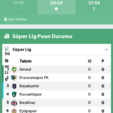
17:07
20:20
21:54
Aylık Vakitler
Süper Lig Puan Durumu
Süper Lig
#
Takım
O
P
1
Amed
0
0
2
Erzurumspor FK
0
0
3
Başakşehir
0
0
4
Kocaelispor
0
0
5
Beşiktaş
0
0
6
Eyüpspor
0
0