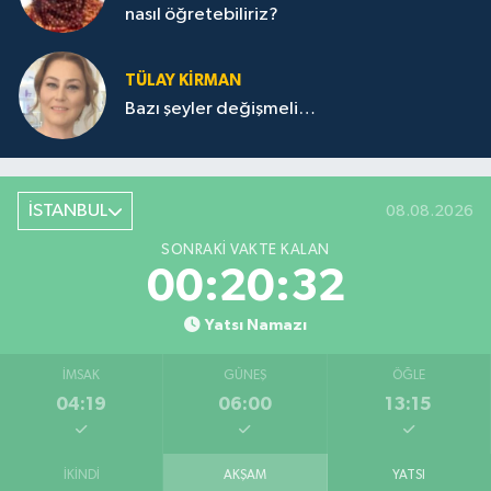
nasıl öğretebiliriz?
TÜLAY KİRMAN
Bazı şeyler değişmeli…
İSTANBUL
08.08.2026
SONRAKI VAKTE KALAN
00:20:32
Yatsı Namazı
İMSAK
GÜNEŞ
ÖĞLE
04:19
06:00
13:15
İKINDI
AKŞAM
YATSI