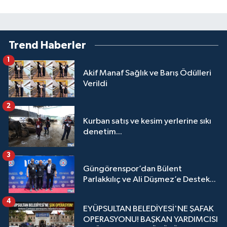
Trend Haberler
1
Akif Manaf Sağlık ve Barış Ödülleri
Verildi
2
Kurban satış ve kesim yerlerine sıkı
denetim...
3
Güngörenspor’dan Bülent
Parlakkılıç ve Ali Düşmez’e Destek...
4
EYÜPSULTAN BELEDİYESİ'NE ŞAFAK
OPERASYONU! BAŞKAN YARDIMCISI