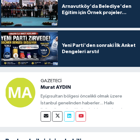
Arnavutköy'da Belediye'den
Eğitim için Örnek projeler...
Yeni Parti'den sonraki İlk Anket
Dengeleri arstı!
GAZETECI
Murat AYDIN
Eyüpsultan bölgesi öncelikli olmak üzere
İstanbul genelinden haberler... Halkı
ilgilendiren ulusal haberleride yayınlamak
üzere kurulmuş bir sitedir. Eyüp bölgesinde
haber olacak tüm konularda bizimle iletişime
geçebilirsiniz.