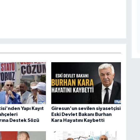
isi'nden Yapı Kayıt
Giresun'un sevilen siyasetçisi
ahçeleri
Eski Devlet Bakanı Burhan
ına Destek Sözü
Kara Hayatını Kaybetti