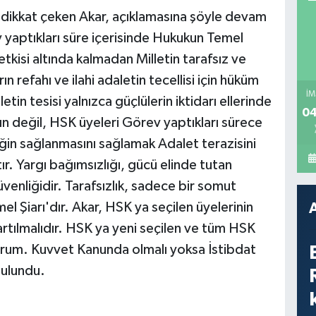
a dikkat çeken Akar, açıklamasına şöyle devam
v yaptıkları süre içerisinde Hukukun Temel
 etkisi altında kalmadan Milletin tarafsız ve
 refahı ve ilahi adaletin tecellisi için hüküm
İM
letin tesisi yalnızca güçlülerin iktidarı ellerinde
04
rın değil, HSK üyeleri Görev yaptıkları sürece
ğin sağlanmasını sağlamak Adalet terazisini
. Yargı bağımsızlığı, gücü elinde tutan
üvenliğidir. Tarafsızlık, sadece bir somut
l Şiarı'dır. Akar, HSK ya seçilen üyelerinin
tartılmalıdır. HSK ya yeni seçilen ve tüm HSK
yorum. Kuvvet Kanunda olmalı yoksa İstibdat
bulundu.