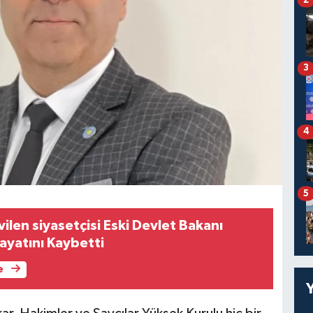
3
4
5
ilen siyasetçisi Eski Devlet Bakanı
ayatını Kaybetti
e