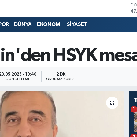
DO
47
EU
55
POR
DÜNYA
EKONOMİ
SİYASET
ST
64
GR
65
rdin'den HSYK mesa
Bİ
13
BI
64
23.05.2025 - 10:40
2 DK
GÜNCELLEME
OKUNMA SÜRESI
1
2