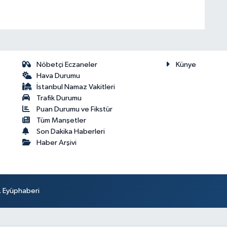
Nöbetçi Eczaneler
Künye
Hava Durumu
İstanbul Namaz Vakitleri
Trafik Durumu
Puan Durumu ve Fikstür
Tüm Manşetler
Son Dakika Haberleri
Haber Arşivi
r. Eyüphaberi