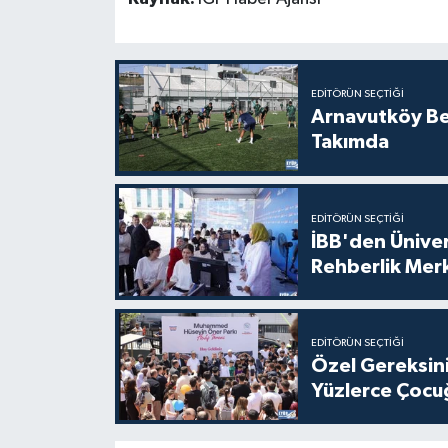
EDITÖRÜN SEÇTIĞI
Arnavutköy Be
Takımda
EDITÖRÜN SEÇTIĞI
İBB'den Üniver
Rehberlik Mer
EDITÖRÜN SEÇTIĞI
Özel Gereksini
Yüzlerce Çocu