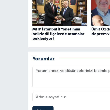
MHP İstanbul İl Yönetimini
Ümit Özda
belirledi! İlçelerde atamalar
deprem ve
bekleniyor!
Yorumlar