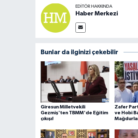
EDITÖR HAKKINDA
Haber Merkezi
Bunlar da ilginizi çekebilir
Giresun Milletvekili
Zafer Part
Gezmiş'ten TBMM'de Eğitim
ve Hobi B
çıkışı!
Mağdurlar