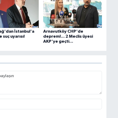
ğ'dan İstanbul'a
Arnavutköy CHP'de
 suç uyarısı!
deprem!... 2 Meclis üyesi
AKP'ye geçti...