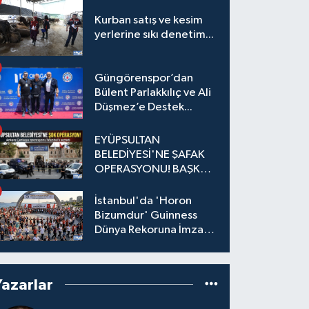
Kurban satış ve kesim
yerlerine sıkı denetim...
Güngörenspor’dan
Bülent Parlakkılıç ve Ali
Düşmez’e Destek...
EYÜPSULTAN
BELEDİYESİ'NE ŞAFAK
OPERASYONU! BAŞKAN
YARDIMCISI VE ÖZEL
KALEM MÜDÜRÜ
İstanbul'da 'Horon
GÖZALTINDA
Bizumdur' Guinness
Dünya Rekoruna İmza
Attı.
Yazarlar