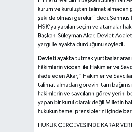
İYİ Parti Mardin İl Başkanı Süleyman Ak
kurum ve kuruluştan talimat almadan 
şekilde olması gerekir” dedi.Şehmu
HSK’ya yapılan seçim ve atamalar hakk
Başkanı Süleyman Akar, Devlet Adalet
yargı ile ayakta durduğunu söyledi.
Devleti ayakta tutmak yurttaşlar arası
hâkimlerin vicdanı ile Hakimler ve Savc
ifade eden Akar,” Hakimler ve Savcılar
talimat almadan görevini tam bağımsız
hakimlerin ve savcıların görev yerini 
yapan bir kurul olarak değil Milletin ha
hukukun temel prensiplerini içinde bar
HUKUK ÇERCEVESİNDE KARAR VERİ