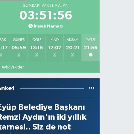
SONRAKI VAKTE KALAN
03:51:56
İmsak Namazı
SAK
GÜNEŞ
ÖĞLE
İKINDI
AKŞAM
YATSI
:17
05:59
13:15
17:07
20:21
21:56
Aylık Vakitler
Anket
Eyüp Belediye Başkanı
Remzi Aydın'ın iki yıllık
karnesi.. Siz de not