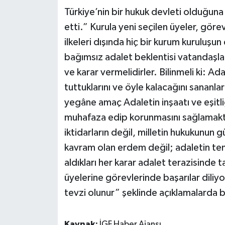
Türkiye’nin bir hukuk devleti olduğun
etti.” Kurula yeni seçilen üyeler, göre
ilkeleri dışında hiç bir kurum kuruluşun
bağımsız adalet beklentisi vatandaşların
ve karar vermelidirler. Bilinmeli ki: Ada
tuttuklarını ve öyle kalacağını sananla
yegâne amaç Adaletin inşaatı ve eşitli
muhafaza edip korunmasını sağlamaktır
iktidarların değil, milletin hukukunun g
kavram olan erdem değil; adaletin teme
aldıkları her karar adalet terazisinde 
üyelerine görevlerinde başarılar dili
tevzi olunur” şeklinde açıklamalarda 
Kaynak:
İGF Haber Ajansı