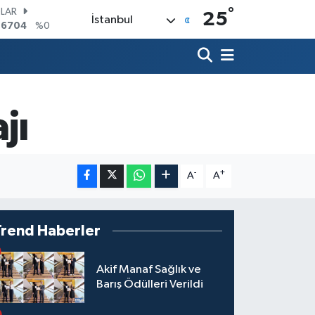
°
LAR
25
İstanbul
,6704
%0
RO
,0406
%-0.08
ERLİN
,2143
%0
AM ALTIN
00.87
%0.12
jı
ST100
.799
%70
TCOIN
.643,95
%0.16
-
+
A
A
Trend Haberler
Akif Manaf Sağlık ve
Barış Ödülleri Verildi