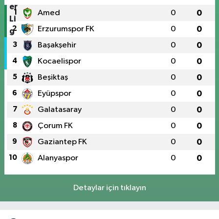
1
Amed
0
0
2
Erzurumspor FK
0
0
3
Başakşehir
0
0
4
Kocaelispor
0
0
5
Beşiktaş
0
0
6
Eyüpspor
0
0
7
Galatasaray
0
0
8
Çorum FK
0
0
9
Gaziantep FK
0
0
10
Alanyaspor
0
0
Detaylar için tıklayın