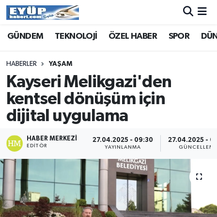
GÜNDEM
TEKNOLOJİ
ÖZEL HABER
SPOR
DÜ
HABERLER
YAŞAM
Kayseri Melikgazi'den
kentsel dönüşüm için
dijital uygulama
HABER MERKEZI
27.04.2025 - 09:30
27.04.2025 - 0
EDITÖR
YAYINLANMA
GÜNCELLEM