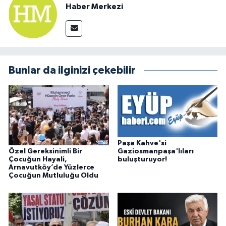
Haber Merkezi
Bunlar da ilginizi çekebilir
Paşa Kahve'si
Özel Gereksinimli Bir
Gaziosmanpaşa'lıları
Çocuğun Hayali,
buluşturuyor!
Arnavutköy’de Yüzlerce
Çocuğun Mutluluğu Oldu