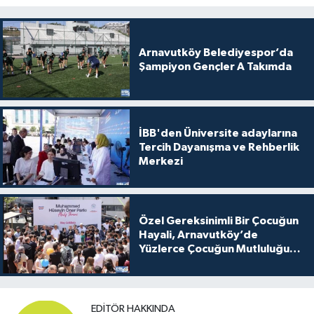
Arnavutköy Belediyespor’da
Şampiyon Gençler A Takımda
İBB'den Üniversite adaylarına
Tercih Dayanışma ve Rehberlik
Merkezi
Özel Gereksinimli Bir Çocuğun
Hayali, Arnavutköy’de
Yüzlerce Çocuğun Mutluluğu
Oldu
EDITÖR HAKKINDA