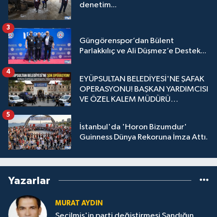
denetim...
3
Güngörenspor’dan Bülent
Parlakkılıç ve Ali Düşmez’e Destek...
4
EYÜPSULTAN BELEDİYESİ'NE ŞAFAK
OPERASYONU! BAŞKAN YARDIMCISI
VE ÖZEL KALEM MÜDÜRÜ
GÖZALTINDA
5
İstanbul'da 'Horon Bizumdur'
Guinness Dünya Rekoruna İmza Attı.
Yazarlar
MURAT AYDIN
Seçilmiş'in parti değiştirmesi Sandığın