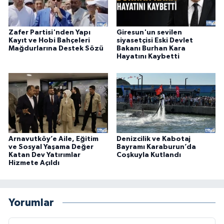
Zafer Partisi'nden Yapı
Giresun'un sevilen
Kayıt ve Hobi Bahçeleri
siyasetçisi Eski Devlet
Mağdurlarına Destek Sözü
Bakanı Burhan Kara
Hayatını Kaybetti
Arnavutköy’e Aile, Eğitim
Denizcilik ve Kabotaj
ve Sosyal Yaşama Değer
Bayramı Karaburun’da
Katan Dev Yatırımlar
Coşkuyla Kutlandı
Hizmete Açıldı
Yorumlar