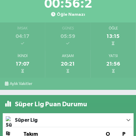
00:56:2
Öğle Namazı
İMSAK
GÜNEŞ
ÖĞLE
04:17
05:59
13:15
İKINDI
AKŞAM
YATSI
17:07
20:21
21:56
Aylık Vakitler
Süper Lig Puan Durumu
Süper Lig
#
Takım
O
P