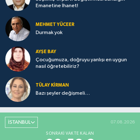
Emanetine İhanet!
MEHMET YÜCEER
Durmak yok
AYŞE BAY
Çocuğumuza, doğruyu yanlışı en uygun
nasıl öğretebiliriz?
TÜLAY KİRMAN
Bazı şeyler değişmeli…
İSTANBUL
07.08.2026
SONRAKI VAKTE KALAN