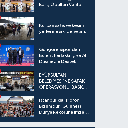
Barış Ödülleri Verildi
Kurban satış ve kesim
yerlerine sıkı denetim...
Güngörenspor’dan
Bülent Parlakkılıç ve Ali
Düşmez’e Destek...
EYÜPSULTAN
BELEDİYESİ'NE ŞAFAK
OPERASYONU! BAŞKAN
YARDIMCISI VE ÖZEL
KALEM MÜDÜRÜ
İstanbul'da 'Horon
GÖZALTINDA
Bizumdur' Guinness
Dünya Rekoruna İmza
Attı.