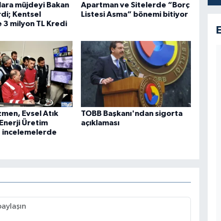
ulara müjdeyi Bakan
Apartman ve Sitelerde “Borç
di; Kentsel
Listesi Asma” bönemi bitiyor
3 milyon TL Kredi
men, Evsel Atık
TOBB Başkanı'ndan sigorta
Enerji Üretim
açıklaması
e incelemelerde