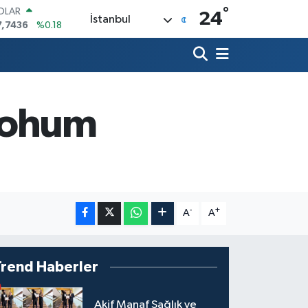
°
OLAR
24
İstanbul
7,7436
%0.18
URO
5,2510
%0.32
TERLİN
4,4811
%0.38
RAM ALTIN
660.55
%0.03
 tohum
İST100
3.779
%-14
ITCOIN
4.959,79
%1.11
-
+
A
A
Trend Haberler
Akif Manaf Sağlık ve