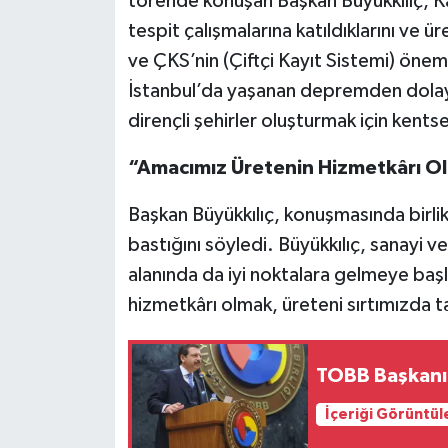
törende konuşan Başkan Büyükkılıç, Kay
tespit çalışmalarına katıldıklarını ve ü
ve ÇKS’nin (Çiftçi Kayıt Sistemi) önemi
İstanbul’da yaşanan depremden dolayı 
dirençli şehirler oluşturmak için ken
“Amacımız Üretenin Hizmetkârı Ol
Başkan Büyükkılıç, konuşmasında birlik
bastığını söyledi. Büyükkılıç, sanayi ve
alanında da iyi noktalara gelmeye baş
hizmetkârı olmak, üreteni sırtımızda 
TOBB Başkanı'
İçeriği Görüntül