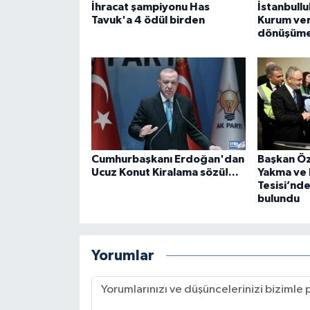
İhracat şampiyonu Has
İstanbull
Tavuk'a 4 ödül birden
Kurum ver
dönüşüme 
Cumhurbaşkanı Erdoğan'dan
Başkan Öz
Ucuz Konut Kiralama sözü!...
Yakma ve 
Tesisi’nd
bulundu
Yorumlar