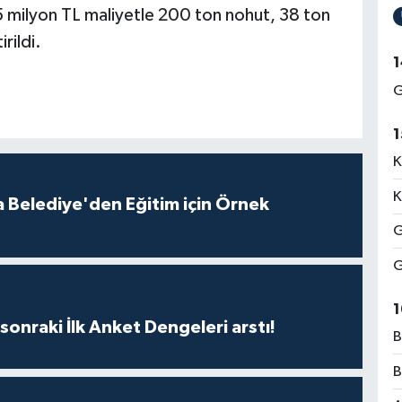
5 milyon TL maliyetle 200 ton nohut, 38 ton
rildi.
1
G
1
K
K
 Belediye'den Eğitim için Örnek
G
G
1
sonraki İlk Anket Dengeleri arstı!
B
B