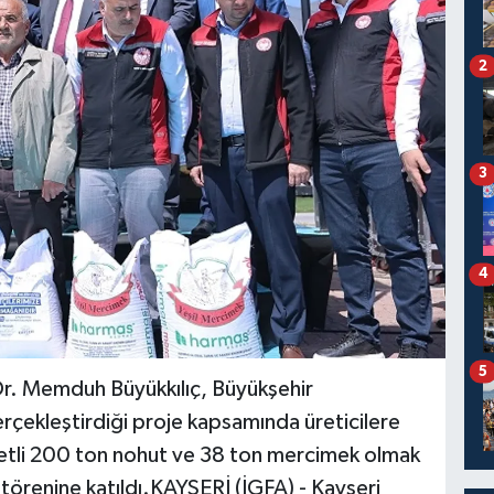
2
3
4
5
Dr. Memduh Büyükkılıç, Büyükşehir
gerçekleştirdiği proje kapsamında üreticilere
yetli 200 ton nohut ve 38 ton mercimek olmak
örenine katıldı.KAYSERİ (İGFA) - Kayseri