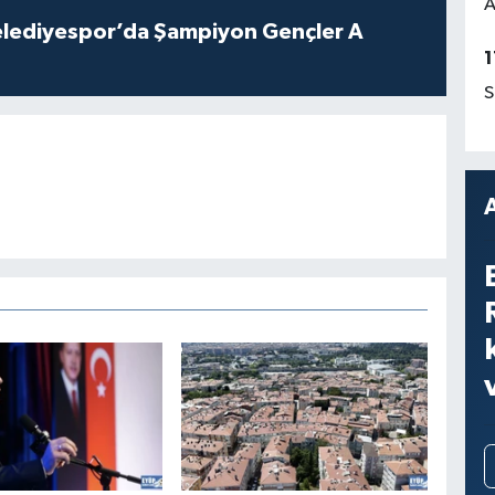
A
lediyespor’da Şampiyon Gençler A
1
S