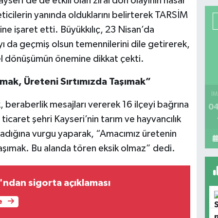
seri’de de etkili olan zirai don olayının hasar
reticilerin yanında olduklarını belirterek TARSİM
ne işaret etti. Büyükkılıç, 23 Nisan’da
da geçmiş olsun temennilerini dile getirerek,
tsel dönüşümün önemine dikkat çekti.
mak, Üreteni Sırtımızda Taşımak”
İM
, beraberlik mesajları vererek 16 ilçeyi bağrına
04
 ticaret şehri Kayseri’nin tarım ve hayvancılık
ladığına vurgu yaparak, “Amacımız üretenin
taşımak. Bu alanda tören eksik olmaz” dedi.
ndan sigorta açıklaması
e