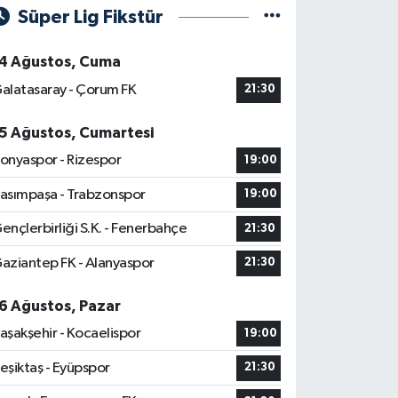
Süper Lig Fikstür
4 Ağustos, Cuma
alatasaray - Çorum FK
21:30
5 Ağustos, Cumartesi
onyaspor - Rizespor
19:00
asımpaşa - Trabzonspor
19:00
ençlerbirliği S.K. - Fenerbahçe
21:30
aziantep FK - Alanyaspor
21:30
6 Ağustos, Pazar
aşakşehir - Kocaelispor
19:00
eşiktaş - Eyüpspor
21:30