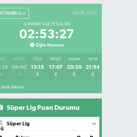
İSTANBUL
08.08.2026
SONRAKI VAKTE KALAN
02:53:27
Öğle Namazı
SAK
GÜNEŞ
ÖĞLE
İKINDI
AKŞAM
YATSI
:19
06:00
13:15
17:07
20:20
21:54
Aylık Vakitler
Süper Lig Puan Durumu
Süper Lig