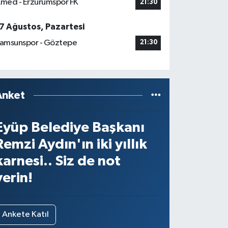
med - Erzurumspor FK
21:30
7 Ağustos, Pazartesi
amsunspor - Göztepe
21:30
Anket
Eyüp Belediye Başkanı
Remzi Aydın'ın iki yıllık
karnesi.. Siz de not
verin!
Ankete Katıl