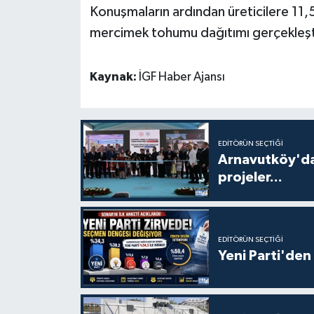
Konuşmaların ardından üreticilere 11,
mercimek tohumu dağıtımı gerçekleşti
Kaynak:
İGF Haber Ajansı
EDITÖRÜN SEÇTIĞI
Arnavutköy'da
projeler...
EDITÖRÜN SEÇTIĞI
Yeni Parti'den 