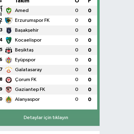
#
Takım
O
P
1
Amed
0
0
2
Erzurumspor FK
0
0
3
Başakşehir
0
0
4
Kocaelispor
0
0
5
Beşiktaş
0
0
6
Eyüpspor
0
0
7
Galatasaray
0
0
8
Çorum FK
0
0
9
Gaziantep FK
0
0
0
Alanyaspor
0
0
Detaylar için tıklayın