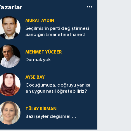
Yazarlar
MURAT AYDIN
Seçilmiş'in parti değiştirmesi
Sandığın Emanetine İhanet!
MEHMET YÜCEER
Durmak yok
AYŞE BAY
Çocuğumuza, doğruyu yanlışı
en uygun nasıl öğretebiliriz?
TÜLAY KİRMAN
Bazı şeyler değişmeli…