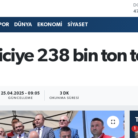
D
4
E
5
POR
DÜNYA
EKONOMİ
SİYASET
S
6
G
6
ticiye 238 bin ton
B
1
B
6
25.04.2025 - 09:05
3 DK
GÜNCELLEME
OKUNMA SÜRESI
1