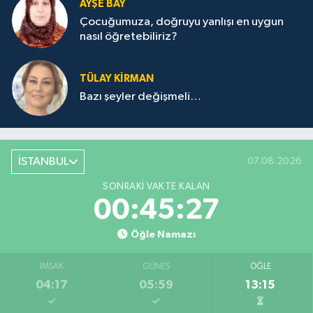
AYŞE BAY
Çocuğumuza, doğruyu yanlışı en uygun
nasıl öğretebiliriz?
TÜLAY KİRMAN
Bazı şeyler değişmeli…
İSTANBUL
07.08.2026
SONRAKI VAKTE KALAN
00:45:27
Öğle Namazı
İMSAK
GÜNEŞ
ÖĞLE
04:17
05:59
13:15