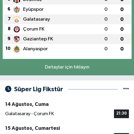
6
Eyüpspor
0
0
7
Galatasaray
0
0
8
Çorum FK
0
0
9
Gaziantep FK
0
0
10
Alanyaspor
0
0
Detaylar için tıklayın
Süper Lig Fikstür
14 Ağustos, Cuma
Galatasaray - Çorum FK
21:30
15 Ağustos, Cumartesi