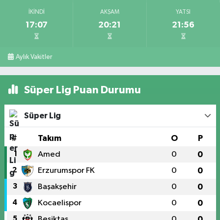
İKINDI
AKŞAM
YATSI
17:07
20:21
21:56
Aylık Vakitler
Süper Lig Puan Durumu
Süper Lig
#
Takım
O
P
1
Amed
0
0
2
Erzurumspor FK
0
0
3
Başakşehir
0
0
4
Kocaelispor
0
0
5
Beşiktaş
0
0