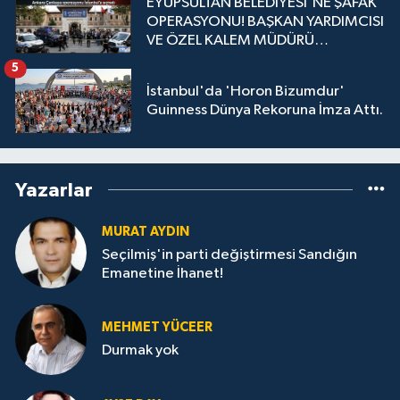
EYÜPSULTAN BELEDİYESİ'NE ŞAFAK
OPERASYONU! BAŞKAN YARDIMCISI
VE ÖZEL KALEM MÜDÜRÜ
GÖZALTINDA
5
İstanbul'da 'Horon Bizumdur'
Guinness Dünya Rekoruna İmza Attı.
Yazarlar
MURAT AYDIN
Seçilmiş'in parti değiştirmesi Sandığın
Emanetine İhanet!
MEHMET YÜCEER
Durmak yok