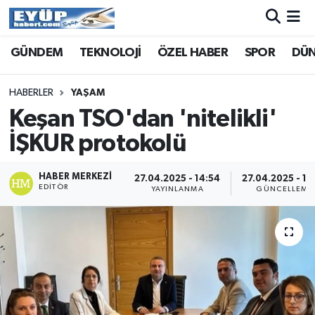
GÜNDEM
TEKNOLOJİ
ÖZEL HABER
SPOR
DÜ
HABERLER
YAŞAM
Keşan TSO'dan 'nitelikli'
İŞKUR protokolü
HABER MERKEZI
27.04.2025 - 14:54
27.04.2025 - 14
EDITÖR
YAYINLANMA
GÜNCELLEME