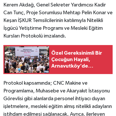
Kerem Akdağ, Genel Sekreter Yardımcısı Kadir
Can Tunç, Proje Sorumlusu Mehtap Pelin Konar ve
Keşan İŞKUR Temsilcilerinin katılımıyla Nitelikli
İşgücü Yetiştirme Programı ve Mesleki Eğitim
Kursları Protokolü imzalandı.
Özel Gereksinimli Bir
Çocuğun Hayali,
Arnavutköy’de
Yüzlerce Çocuğun
Mutluluğu Oldu
Protokol kapsamında; CNC Makine ve
Programlama, Muhasebe ve Akaryakıt İstasyonu
Görevlisi gibi alanlarda personel ihtiyacı duyan
işletmelere, mesleki eğitim almış nitelikli adayların
istihdam edilmesi sağlanacak. Ayrıca, ilerleyen