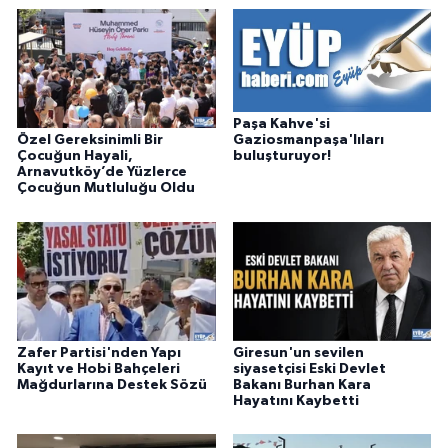
Paşa Kahve'si
Özel Gereksinimli Bir
Gaziosmanpaşa'lıları
Çocuğun Hayali,
buluşturuyor!
Arnavutköy’de Yüzlerce
Çocuğun Mutluluğu Oldu
Zafer Partisi'nden Yapı
Giresun'un sevilen
Kayıt ve Hobi Bahçeleri
siyasetçisi Eski Devlet
Mağdurlarına Destek Sözü
Bakanı Burhan Kara
Hayatını Kaybetti