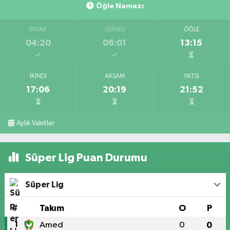
Öğle Namazı
İMSAK
GÜNEŞ
ÖĞLE
04:20
06:01
13:15
İKINDI
AKŞAM
YATSI
17:06
20:19
21:52
Aylık Vakitler
Süper Lig Puan Durumu
Süper Lig
#
Takım
O
P
1
Amed
0
0