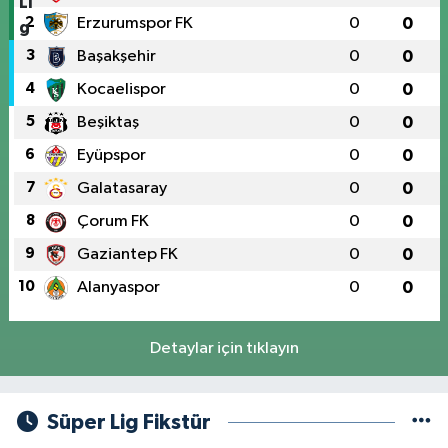
2
Erzurumspor FK
0
0
3
Başakşehir
0
0
4
Kocaelispor
0
0
5
Beşiktaş
0
0
6
Eyüpspor
0
0
7
Galatasaray
0
0
8
Çorum FK
0
0
9
Gaziantep FK
0
0
10
Alanyaspor
0
0
Detaylar için tıklayın
Süper Lig Fikstür