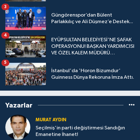
3
Güngörenspor’dan Bülent
Parlakkılıç ve Ali Düşmez’e Destek...
4
EYÜPSULTAN BELEDİYESİ'NE ŞAFAK
OPERASYONU! BAŞKAN YARDIMCISI
VE ÖZEL KALEM MÜDÜRÜ
GÖZALTINDA
5
İstanbul'da 'Horon Bizumdur'
Guinness Dünya Rekoruna İmza Attı.
Yazarlar
MURAT AYDIN
Seçilmiş'in parti değiştirmesi Sandığın
Emanetine İhanet!