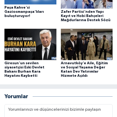
Paşa Kahve'si
Zafer Partisi'nden Yapı
Gaziosmanpaşa'lıları
Kayıt ve Hobi Bahçeleri
buluşturuyor!
Mağdurlarına Destek Sözü
Giresun'un sevilen
Arnavutköy’e Aile, Eğitim
siyasetçisi Eski Devlet
ve Sosyal Yaşama Değer
Bakanı Burhan Kara
Katan Dev Yatırımlar
Hayatını Kaybetti
Hizmete Açıldı
Yorumlar