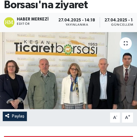
Borsası'na ziyaret
HABER MERKEZI
27.04.2025 - 14:18
27.04.2025 - 14
EDITÖR
YAYINLANMA
GÜNCELLEME
Paylaş
-
+
A
A