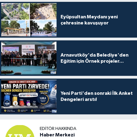
Eyüpsultan Meydanı yeni
çehresine kavuşuyor
Arnavutköy'da Belediye'den
Eğitim için Örnek projeler...
Yeni Parti'den sonraki İlk Anket
Dengeleri arstı!
EDITÖR HAKKINDA
Haber Merkezi