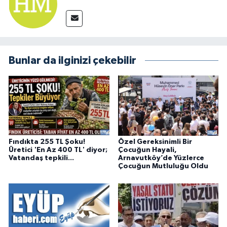
Bunlar da ilginizi çekebilir
Fındıkta 255 TL Şoku!
Özel Gereksinimli Bir
Üretici 'En Az 400 TL' diyor;
Çocuğun Hayali,
Vatandaş tepkili...
Arnavutköy’de Yüzlerce
Çocuğun Mutluluğu Oldu