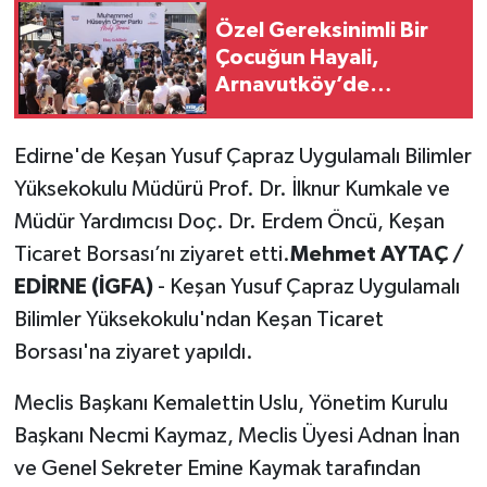
Özel Gereksinimli Bir
Çocuğun Hayali,
Arnavutköy’de
Yüzlerce Çocuğun
Mutluluğu Oldu
Edirne'de Keşan Yusuf Çapraz Uygulamalı Bilimler
Yüksekokulu Müdürü Prof. Dr. İlknur Kumkale ve
Müdür Yardımcısı Doç. Dr. Erdem Öncü, Keşan
Ticaret Borsası’nı ziyaret etti.
Mehmet AYTAÇ /
EDİRNE (İGFA)
- Keşan Yusuf Çapraz Uygulamalı
Bilimler Yüksekokulu'ndan Keşan Ticaret
Borsası'na ziyaret yapıldı.
Meclis Başkanı Kemalettin Uslu, Yönetim Kurulu
Başkanı Necmi Kaymaz, Meclis Üyesi Adnan İnan
ve Genel Sekreter Emine Kaymak tarafından