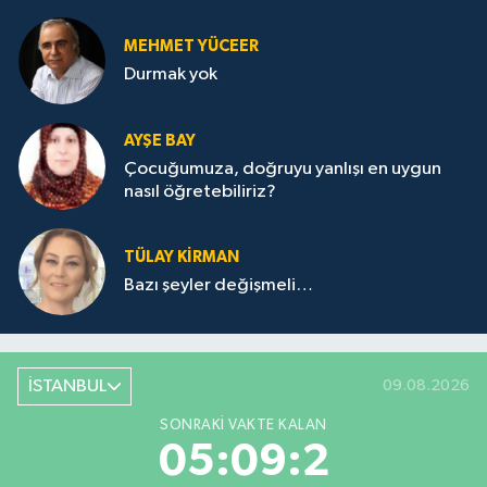
MEHMET YÜCEER
Durmak yok
AYŞE BAY
Çocuğumuza, doğruyu yanlışı en uygun
nasıl öğretebiliriz?
TÜLAY KİRMAN
Bazı şeyler değişmeli…
İSTANBUL
09.08.2026
SONRAKI VAKTE KALAN
05:09:2