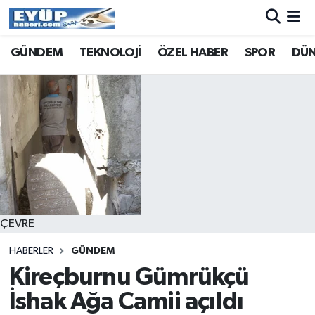
GÜNDEM
TEKNOLOJİ
ÖZEL HABER
SPOR
DÜ
ÇEVRE
HABERLER
GÜNDEM
Kireçburnu Gümrükçü
İshak Ağa Camii açıldı