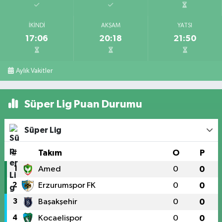
İKINDI
AKŞAM
YATSI
17:06
20:18
21:50
Aylık Vakitler
Süper Lig Puan Durumu
Süper Lig
#
Takım
O
P
1
Amed
0
0
2
Erzurumspor FK
0
0
3
Başakşehir
0
0
4
Kocaelispor
0
0