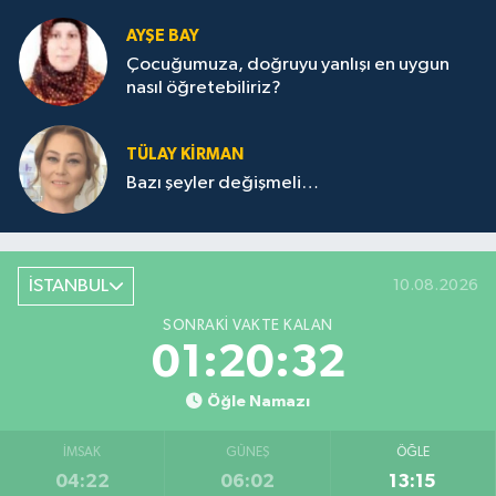
AYŞE BAY
Çocuğumuza, doğruyu yanlışı en uygun
nasıl öğretebiliriz?
TÜLAY KİRMAN
Bazı şeyler değişmeli…
İSTANBUL
10.08.2026
SONRAKI VAKTE KALAN
01:20:32
Öğle Namazı
İMSAK
GÜNEŞ
ÖĞLE
04:22
06:02
13:15