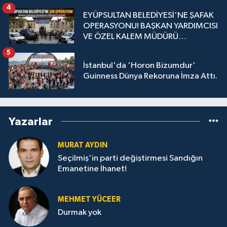
4
EYÜPSULTAN BELEDİYESİ'NE ŞAFAK
OPERASYONU! BAŞKAN YARDIMCISI
VE ÖZEL KALEM MÜDÜRÜ
GÖZALTINDA
5
İstanbul'da 'Horon Bizumdur'
Guinness Dünya Rekoruna İmza Attı.
Yazarlar
MURAT AYDIN
Seçilmiş'in parti değiştirmesi Sandığın
Emanetine İhanet!
MEHMET YÜCEER
Durmak yok