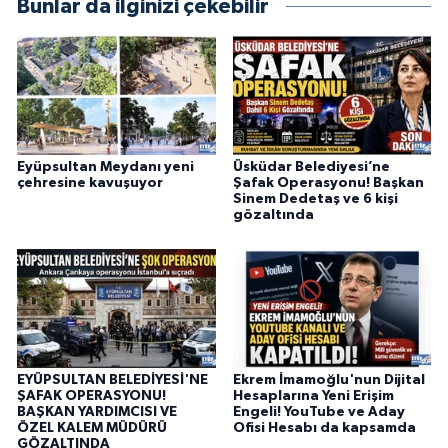
Bunlar da ilginizi çekebilir
Eyüpsultan Meydanı yeni
Üsküdar Belediyesi’ne
çehresine kavuşuyor
Şafak Operasyonu! Başkan
Sinem Dedetaş ve 6 kişi
gözaltında
EYÜPSULTAN BELEDİYESİ'NE
Ekrem İmamoğlu'nun Dijital
ŞAFAK OPERASYONU!
Hesaplarına Yeni Erişim
BAŞKAN YARDIMCISI VE
Engeli! YouTube ve Aday
ÖZEL KALEM MÜDÜRÜ
Ofisi Hesabı da kapsamda
GÖZALTINDA