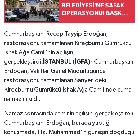
BELEDİYESİ'NE ŞAFAK
OPERASYONU! BAŞKAN
YARDIMCISI VE ÖZEL
KALEM MÜDÜRÜ
Cumhurbaşkanı Recep Tayyip Erdoğan,
GÖZALTINDA
restorasyonu tamamlanan Kireçburnu Gümrükçü
İshak Ağa Camii'nin açılışını
gerçekleştirdi.
İSTANBUL (İGFA)-
Cumhurbaşkanı
Erdoğan, Vakıflar Genel Müdürlüğünce
restorasyonu tamamlanan Sarıyer'deki
Kireçburnu Gümrükçü İshak Ağa Camii'nde cuma
namazını kıldı.
Namaz sonrasında caminin açılışını gerçekleştiren
Cumhurbaşkanı Erdoğan, burada yaptığı
konuşmada, Hz. Muhammed'in güneşin doğduğu