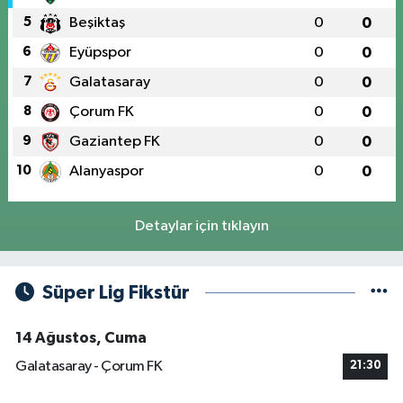
5
Beşiktaş
0
0
6
Eyüpspor
0
0
7
Galatasaray
0
0
8
Çorum FK
0
0
9
Gaziantep FK
0
0
10
Alanyaspor
0
0
Detaylar için tıklayın
Süper Lig Fikstür
14 Ağustos, Cuma
Galatasaray - Çorum FK
21:30