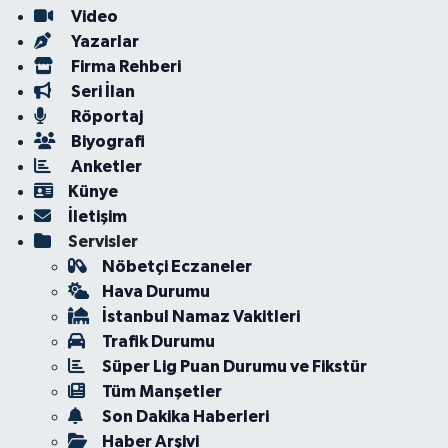
Video
Yazarlar
Firma Rehberi
Seri İlan
Röportaj
Biyografi
Anketler
Künye
İletişim
Servisler
Nöbetçi Eczaneler
Hava Durumu
İstanbul Namaz Vakitleri
Trafik Durumu
Süper Lig Puan Durumu ve Fikstür
Tüm Manşetler
Son Dakika Haberleri
Haber Arşivi