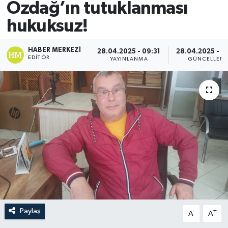
Özdağ’ın tutuklanması
hukuksuz!
HABER MERKEZI
28.04.2025 - 09:31
28.04.2025 - 0
EDITÖR
YAYINLANMA
GÜNCELLEM
Paylaş
-
+
A
A