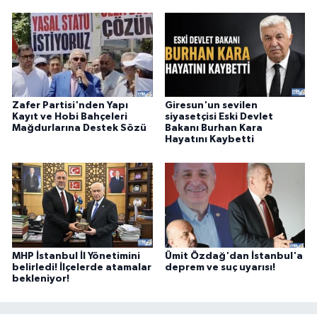
Zafer Partisi'nden Yapı
Giresun'un sevilen
Kayıt ve Hobi Bahçeleri
siyasetçisi Eski Devlet
Mağdurlarına Destek Sözü
Bakanı Burhan Kara
Hayatını Kaybetti
MHP İstanbul İl Yönetimini
Ümit Özdağ'dan İstanbul'a
belirledi! İlçelerde atamalar
deprem ve suç uyarısı!
bekleniyor!