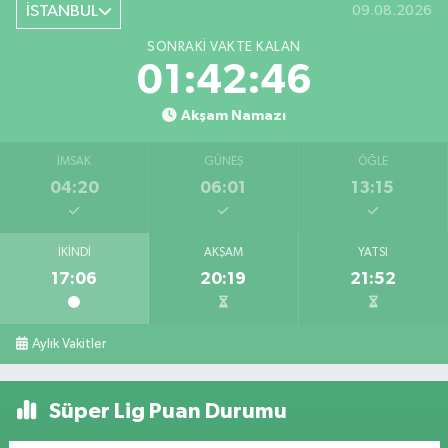
İSTANBUL
09.08.2026
SONRAKI VAKTE KALAN
01:42:46
Akşam Namazı
İMSAK
GÜNEŞ
ÖĞLE
04:20
06:01
13:15
İKINDI
AKŞAM
YATSI
17:06
20:19
21:52
Aylık Vakitler
Süper Lig Puan Durumu