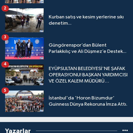
2
Kurban satış ve kesim yerlerine sıkı
denetim...
3
Güngörenspor’dan Bülent
Parlakkılıç ve Ali Düşmez’e Destek...
4
EYÜPSULTAN BELEDİYESİ'NE ŞAFAK
OPERASYONU! BAŞKAN YARDIMCISI
VE ÖZEL KALEM MÜDÜRÜ
GÖZALTINDA
5
İstanbul'da 'Horon Bizumdur'
Guinness Dünya Rekoruna İmza Attı.
Yazarlar