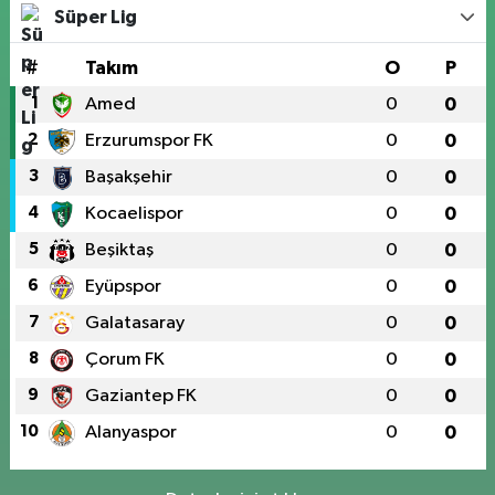
Süper Lig
#
Takım
O
P
1
Amed
0
0
2
Erzurumspor FK
0
0
3
Başakşehir
0
0
4
Kocaelispor
0
0
5
Beşiktaş
0
0
6
Eyüpspor
0
0
7
Galatasaray
0
0
8
Çorum FK
0
0
9
Gaziantep FK
0
0
10
Alanyaspor
0
0