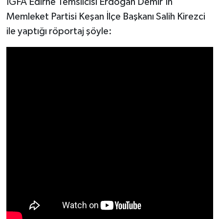
İGFA Edirne Temsilcisi Erdoğan Demir’in
Memleket Partisi Keşan İlçe Başkanı Salih Kirezci
ile yaptığı röportaj şöyle: