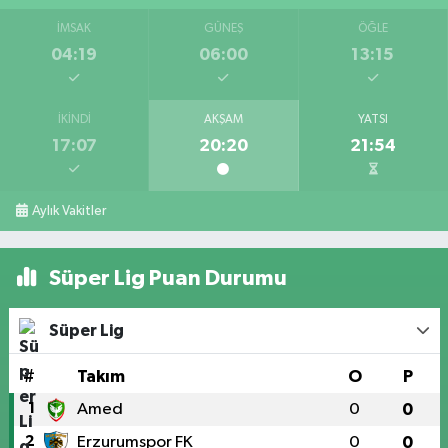
İMSAK
GÜNEŞ
ÖĞLE
04:19
06:00
13:15
İKINDI
AKŞAM
YATSI
17:07
20:20
21:54
Aylık Vakitler
Süper Lig Puan Durumu
Süper Lig
#
Takım
O
P
1
Amed
0
0
2
Erzurumspor FK
0
0