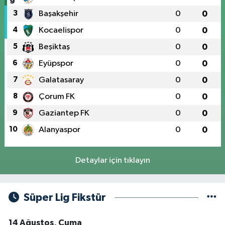
3
Başakşehir
0
0
4
Kocaelispor
0
0
5
Beşiktaş
0
0
6
Eyüpspor
0
0
7
Galatasaray
0
0
8
Çorum FK
0
0
9
Gaziantep FK
0
0
10
Alanyaspor
0
0
Detaylar için tıklayın
Süper Lig Fikstür
14 Ağustos, Cuma