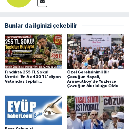
Bunlar da ilginizi çekebilir
Fındıkta 255 TL Şoku!
Özel Gereksinimli Bir
Üretici 'En Az 400 TL' diyor;
Çocuğun Hayali,
Vatandaş tepkili...
Arnavutköy’de Yüzlerce
Çocuğun Mutluluğu Oldu
Paşa Kahve'si