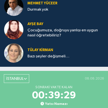
MEHMET YÜCEER
Durmak yok
AYŞE BAY
Çocuğumuza, doğruyu yanlışı en uygun
nasıl öğretebiliriz?
TÜLAY KİRMAN
Bazı şeyler değişmeli…
İSTANBUL
08.08.2026
SONRAKI VAKTE KALAN
00:39:29
Yatsı Namazı