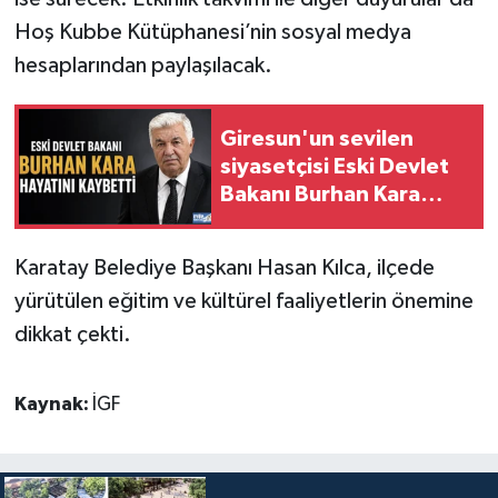
Hoş Kubbe Kütüphanesi’nin sosyal medya
hesaplarından paylaşılacak.
Giresun'un sevilen
siyasetçisi Eski Devlet
Bakanı Burhan Kara
Hayatını Kaybetti
Karatay Belediye Başkanı Hasan Kılca, ilçede
yürütülen eğitim ve kültürel faaliyetlerin önemine
dikkat çekti.
Kaynak:
İGF