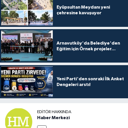
Eyüpsultan Meydanı yeni
çehresine kavuşuyor
Arnavutköy'da Belediye'den
Eğitim için Örnek projeler...
Yeni Parti'den sonraki İlk Anket
Dengeleri arstı!
EDITÖR HAKKINDA
Haber Merkezi