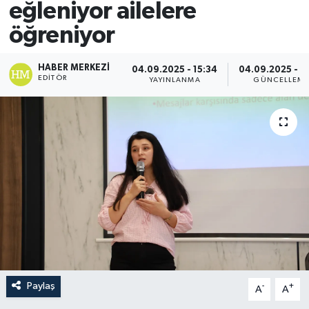
eğleniyor ailelere
öğreniyor
HABER MERKEZI
04.09.2025 - 15:34
04.09.2025 - 1
EDITÖR
YAYINLANMA
GÜNCELLEM
Paylaş
-
+
A
A