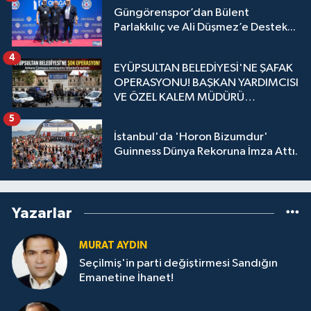
Güngörenspor’dan Bülent
Parlakkılıç ve Ali Düşmez’e Destek...
4
EYÜPSULTAN BELEDİYESİ'NE ŞAFAK
OPERASYONU! BAŞKAN YARDIMCISI
VE ÖZEL KALEM MÜDÜRÜ
GÖZALTINDA
5
İstanbul'da 'Horon Bizumdur'
Guinness Dünya Rekoruna İmza Attı.
Yazarlar
MURAT AYDIN
Seçilmiş'in parti değiştirmesi Sandığın
Emanetine İhanet!