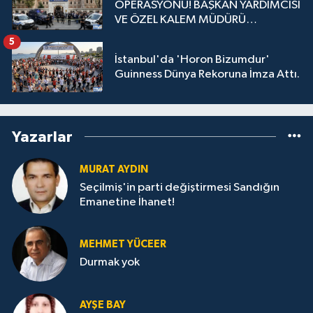
OPERASYONU! BAŞKAN YARDIMCISI
VE ÖZEL KALEM MÜDÜRÜ
GÖZALTINDA
5
İstanbul'da 'Horon Bizumdur'
Guinness Dünya Rekoruna İmza Attı.
Yazarlar
MURAT AYDIN
Seçilmiş'in parti değiştirmesi Sandığın
Emanetine İhanet!
MEHMET YÜCEER
Durmak yok
AYŞE BAY