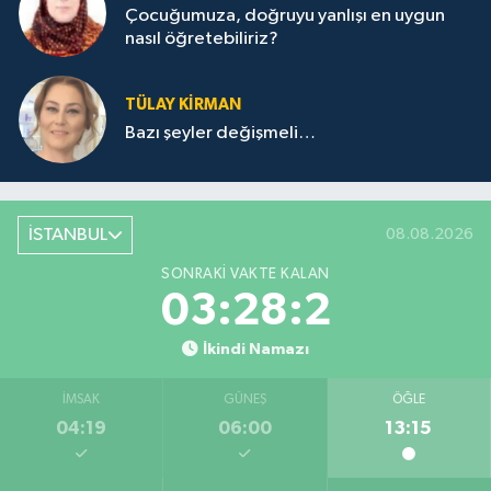
Çocuğumuza, doğruyu yanlışı en uygun
nasıl öğretebiliriz?
TÜLAY KİRMAN
Bazı şeyler değişmeli…
İSTANBUL
08.08.2026
SONRAKI VAKTE KALAN
03:28:2
İkindi Namazı
İMSAK
GÜNEŞ
ÖĞLE
04:19
06:00
13:15