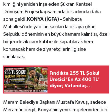
kimliğini yeniden inşa eden Şükran Kentsel
Dönüşüm Projesi kapsamında bir adımda daha
sona geldi.
KONYA (İGFA) -
Sahibata
Mahallesi’nde yapılan kazılarda ortaya çıkan
Selçuklu döneminin en büyük hamam kalıntısı, özel
bir jeodezik cam kubbe ile kapatılarak hem
korunacak hem de ziyaretçilerin ilgisine
sunulacak.
Fındıkta 255 TL Şoku!
Üretici 'En Az 400 TL'
diyor; Vatandaş
tepkili...
Meram Belediye Başkanı Mustafa Kavuş, sadece
Meram’ın değil, Konya’nın yeni simgelerinden biri