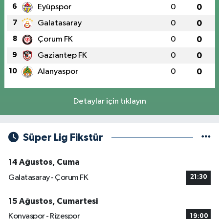
6
Eyüpspor
0
0
7
Galatasaray
0
0
8
Çorum FK
0
0
9
Gaziantep FK
0
0
10
Alanyaspor
0
0
Detaylar için tıklayın
Süper Lig Fikstür
14 Ağustos, Cuma
Galatasaray - Çorum FK
21:30
15 Ağustos, Cumartesi
Konyaspor - Rizespor
19:00