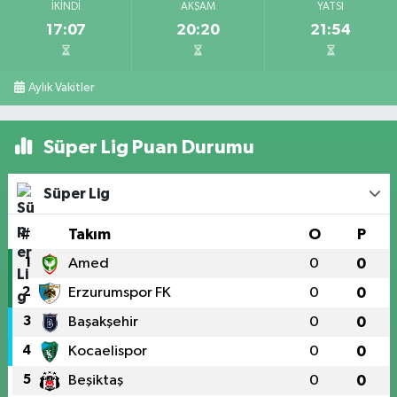
İKINDI
AKŞAM
YATSI
17:07
20:20
21:54
Aylık Vakitler
Süper Lig Puan Durumu
Süper Lig
#
Takım
O
P
1
Amed
0
0
2
Erzurumspor FK
0
0
3
Başakşehir
0
0
4
Kocaelispor
0
0
5
Beşiktaş
0
0