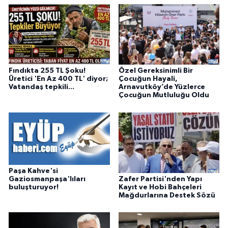
Fındıkta 255 TL Şoku!
Özel Gereksinimli Bir
Üretici 'En Az 400 TL' diyor;
Çocuğun Hayali,
Vatandaş tepkili...
Arnavutköy’de Yüzlerce
Çocuğun Mutluluğu Oldu
Paşa Kahve'si
Zafer Partisi'nden Yapı
Gaziosmanpaşa'lıları
Kayıt ve Hobi Bahçeleri
buluşturuyor!
Mağdurlarına Destek Sözü