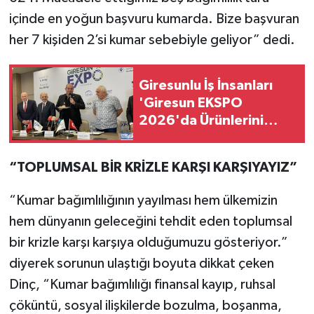
içinde en yoğun başvuru kumarda. Bize başvuran
her 7 kişiden 2’si kumar sebebiyle geliyor” dedi.
Giresunlu İş İnsanları
'Giresun EKSPO
2026'da Ürünlerini
sergileyecek!
“TOPLUMSAL BİR KRİZLE KARŞI KARŞIYAYIZ”
“Kumar bağımlılığının yayılması hem ülkemizin
hem dünyanın geleceğini tehdit eden toplumsal
bir krizle karşı karşıya olduğumuzu gösteriyor.”
diyerek sorunun ulaştığı boyuta dikkat çeken
Dinç, “Kumar bağımlılığı finansal kayıp, ruhsal
çöküntü, sosyal ilişkilerde bozulma, boşanma,