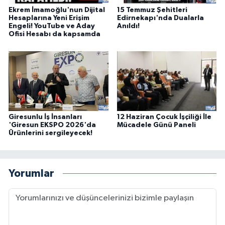
Ekrem İmamoğlu'nun Dijital
15 Temmuz Şehitleri
Hesaplarına Yeni Erişim
Edirnekapı'nda Dualarla
Engeli! YouTube ve Aday
Anıldı!
Ofisi Hesabı da kapsamda
Giresunlu İş İnsanları
12 Haziran Çocuk İşçiliği İle
'Giresun EKSPO 2026'da
Mücadele Günü Paneli
Ürünlerini sergileyecek!
Yorumlar