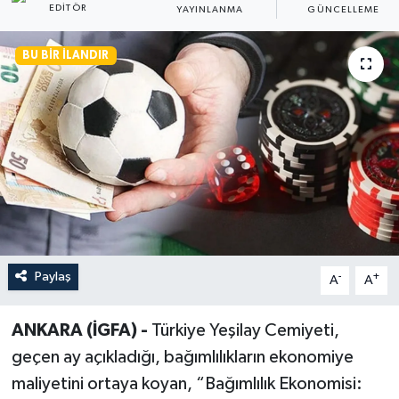
EDITÖR
YAYINLANMA
GÜNCELLEME
BU BIR İLANDIR
Paylaş
-
+
A
A
ANKARA (İGFA) -
Türkiye Yeşilay Cemiyeti,
geçen ay açıkladığı, bağımlılıkların ekonomiye
maliyetini ortaya koyan, “Bağımlılık Ekonomisi: