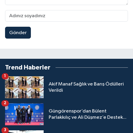
Gönder
Trend Haberler
1
Akif Manaf Sağlık ve Barış Ödülleri
Verildi
2
Güngörenspor’dan Bülent
Parlakkılıç ve Ali Düşmez’e Destek...
3