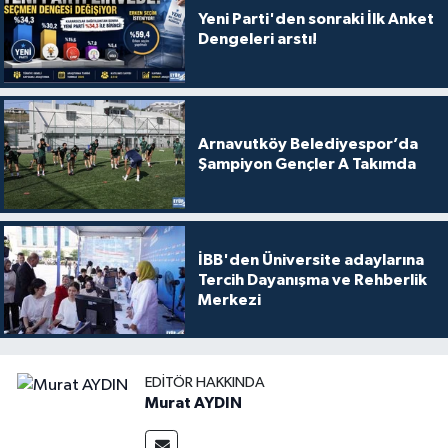
Yeni Parti'den sonraki İlk Anket
Dengeleri arstı!
Arnavutköy Belediyespor’da
Şampiyon Gençler A Takımda
İBB'den Üniversite adaylarına
Tercih Dayanışma ve Rehberlik
Merkezi
EDITÖR HAKKINDA
Murat AYDIN