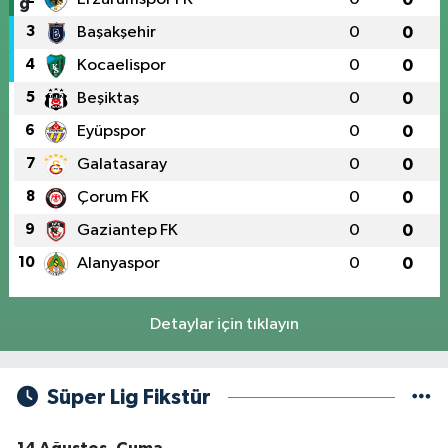
3
Başakşehir
0
0
4
Kocaelispor
0
0
5
Beşiktaş
0
0
6
Eyüpspor
0
0
7
Galatasaray
0
0
8
Çorum FK
0
0
9
Gaziantep FK
0
0
10
Alanyaspor
0
0
Detaylar için tıklayın
Süper Lig Fikstür