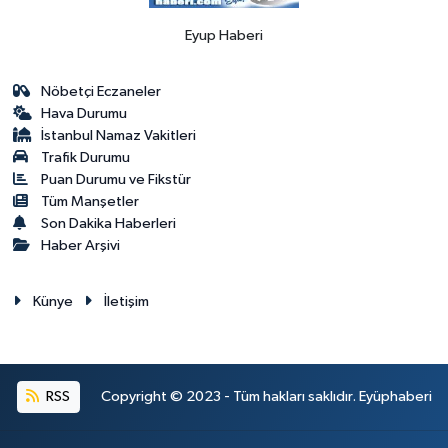
Eyup Haberi
Nöbetçi Eczaneler
Hava Durumu
İstanbul Namaz Vakitleri
Trafik Durumu
Puan Durumu ve Fikstür
Tüm Manşetler
Son Dakika Haberleri
Haber Arşivi
Künye
İletişim
RSS
Copyright © 2023 - Tüm hakları saklıdır. Eyüphaberi