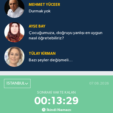
MEHMET YÜCEER
Durmak yok
AYŞE BAY
Çocuğumuza, doğruyu yanlışı en uygun
nasıl öğretebiliriz?
TÜLAY KİRMAN
Bazı şeyler değişmeli…
İSTANBUL
07.08.2026
SONRAKI VAKTE KALAN
00:13:29
İkindi Namazı