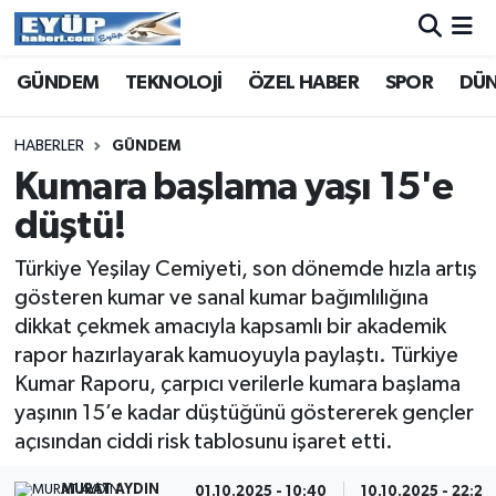
GÜNDEM
TEKNOLOJİ
ÖZEL HABER
SPOR
DÜ
HABERLER
GÜNDEM
Kumara başlama yaşı 15'e
düştü!
Türkiye Yeşilay Cemiyeti, son dönemde hızla artış
gösteren kumar ve sanal kumar bağımlılığına
dikkat çekmek amacıyla kapsamlı bir akademik
rapor hazırlayarak kamuoyuyla paylaştı. Türkiye
Kumar Raporu, çarpıcı verilerle kumara başlama
yaşının 15’e kadar düştüğünü göstererek gençler
açısından ciddi risk tablosunu işaret etti.
MURAT AYDIN
01.10.2025 - 10:40
10.10.2025 - 22:28