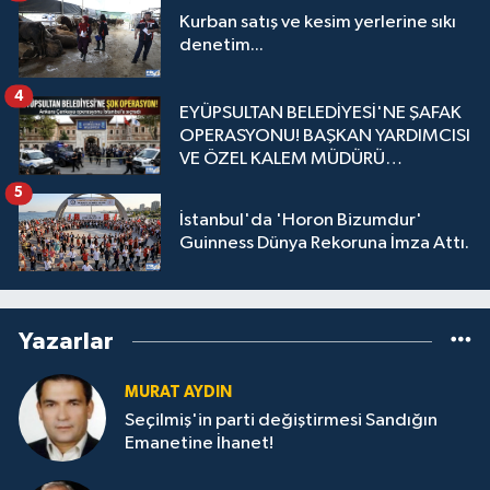
Kurban satış ve kesim yerlerine sıkı
denetim...
4
EYÜPSULTAN BELEDİYESİ'NE ŞAFAK
OPERASYONU! BAŞKAN YARDIMCISI
VE ÖZEL KALEM MÜDÜRÜ
GÖZALTINDA
5
İstanbul'da 'Horon Bizumdur'
Guinness Dünya Rekoruna İmza Attı.
Yazarlar
MURAT AYDIN
Seçilmiş'in parti değiştirmesi Sandığın
Emanetine İhanet!