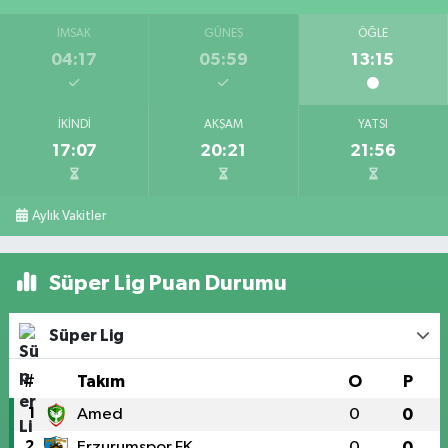
İMSAK
GÜNEŞ
ÖĞLE
04:17
05:59
13:15
İKINDI
AKŞAM
YATSI
17:07
20:21
21:56
Aylık Vakitler
Süper Lig Puan Durumu
Süper Lig
#
Takım
O
P
1
Amed
0
0
2
Erzurumspor FK
0
0