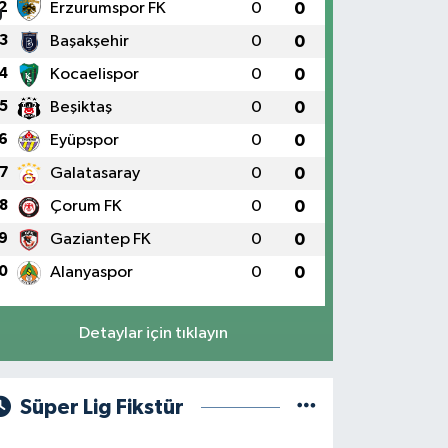
2
Erzurumspor FK
0
0
3
Başakşehir
0
0
4
Kocaelispor
0
0
5
Beşiktaş
0
0
6
Eyüpspor
0
0
7
Galatasaray
0
0
8
Çorum FK
0
0
9
Gaziantep FK
0
0
0
Alanyaspor
0
0
Detaylar için tıklayın
Süper Lig Fikstür