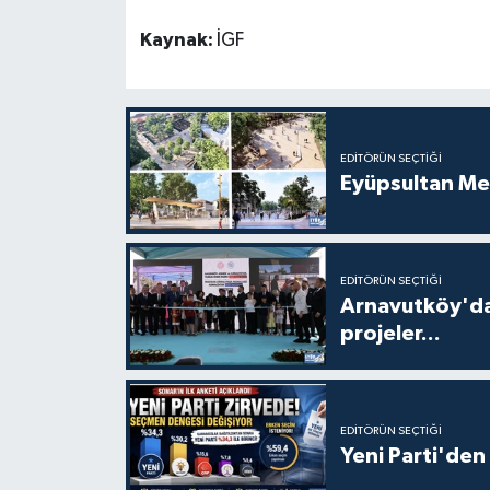
Kaynak:
İGF
EDITÖRÜN SEÇTIĞI
Eyüpsultan Me
EDITÖRÜN SEÇTIĞI
Arnavutköy'da
projeler...
EDITÖRÜN SEÇTIĞI
Yeni Parti'den 