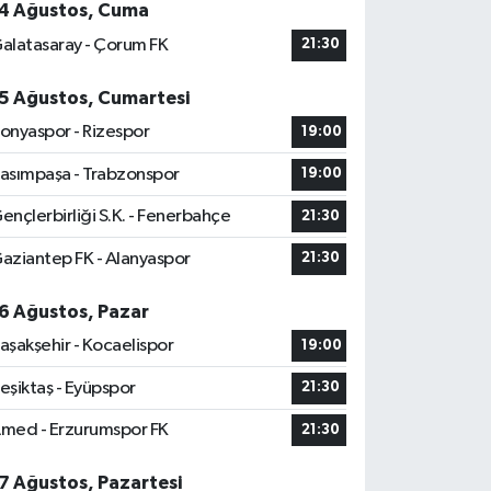
4 Ağustos, Cuma
alatasaray - Çorum FK
21:30
5 Ağustos, Cumartesi
onyaspor - Rizespor
19:00
asımpaşa - Trabzonspor
19:00
ençlerbirliği S.K. - Fenerbahçe
21:30
aziantep FK - Alanyaspor
21:30
6 Ağustos, Pazar
aşakşehir - Kocaelispor
19:00
eşiktaş - Eyüpspor
21:30
med - Erzurumspor FK
21:30
7 Ağustos, Pazartesi