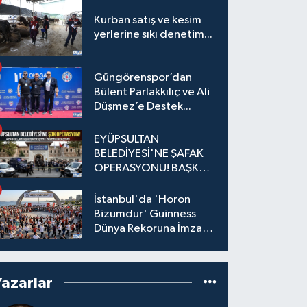
Kurban satış ve kesim
yerlerine sıkı denetim...
Güngörenspor’dan
Bülent Parlakkılıç ve Ali
Düşmez’e Destek...
EYÜPSULTAN
BELEDİYESİ'NE ŞAFAK
OPERASYONU! BAŞKAN
YARDIMCISI VE ÖZEL
KALEM MÜDÜRÜ
İstanbul'da 'Horon
GÖZALTINDA
Bizumdur' Guinness
Dünya Rekoruna İmza
Attı.
Yazarlar