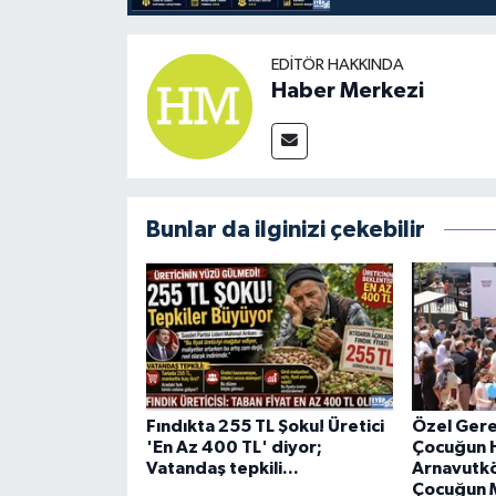
EDITÖR HAKKINDA
Haber Merkezi
Bunlar da ilginizi çekebilir
Fındıkta 255 TL Şoku! Üretici
Özel Gerek
'En Az 400 TL' diyor;
Çocuğun H
Vatandaş tepkili...
Arnavutkö
Çocuğun M