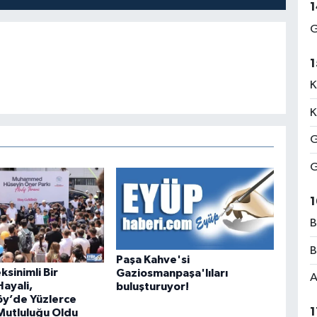
1
G
1
K
K
G
G
1
B
B
Paşa Kahve'si
sinimli Bir
Gaziosmanpaşa'lıları
A
ayali,
buluşturuyor!
y’de Yüzlerce
1
utluluğu Oldu