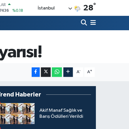
°
LAR
28
İstanbul
7436
%0.18
RO
2510
%0.32
RLİN
4811
%0.38
M ALTIN
60.55
%0
arısı!
T100
779
%-14
COIN
840,97
%-0.15
-
+
A
A
Trend Haberler
Akif Manaf Sağlık ve
Barış Ödülleri Verildi