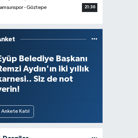
amsunspor - Göztepe
21:30
Anket
Eyüp Belediye Başkanı
Remzi Aydın'ın iki yıllık
karnesi.. Siz de not
verin!
Ankete Katıl