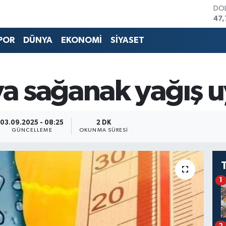
DO
47,
EU
55,
POR
DÜNYA
EKONOMİ
SİYASET
STE
64,
GRA
66
 sağanak yağış uy
BİS
13.
BIT
64.
03.09.2025 - 08:25
2 DK
GÜNCELLEME
OKUNMA SÜRESI
1
2