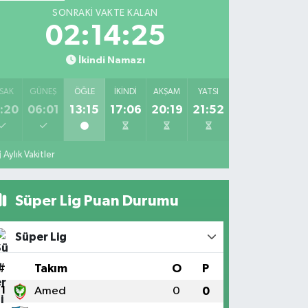
SONRAKI VAKTE KALAN
02:14:25
İkindi Namazı
SAK
GÜNEŞ
ÖĞLE
İKINDI
AKŞAM
YATSI
:20
06:01
13:15
17:06
20:19
21:52
Aylık Vakitler
Süper Lig Puan Durumu
Süper Lig
#
Takım
O
P
1
Amed
0
0