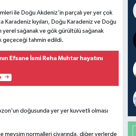
leri ile Doğu Akdeniz’in parçalı yer yer çok
ta Karadeniz kıyıları, Doğu Karadeniz ve Doğu
ın yerel sağanak ve gök gürültülü sağanak
çık geçeceği tahmin edildi.
nın Efsane İsmi Reha Muhtar hayatını
e
Trabzon'un doğusunda yer yer kuvvetli olması
de mevsim normalleri civarında, diğer yerlerde