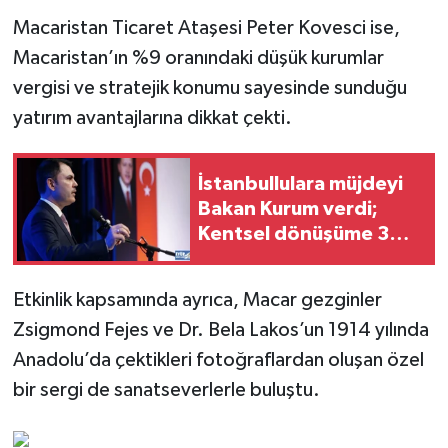
Macaristan Ticaret Ataşesi Peter Kovesci ise,
Macaristan’ın %9 oranındaki düşük kurumlar
vergisi ve stratejik konumu sayesinde sunduğu
yatırım avantajlarına dikkat çekti.
İstanbullulara müjdeyi
Bakan Kurum verdi;
Kentsel dönüşüme 3
milyon TL Kredi
Etkinlik kapsamında ayrıca, Macar gezginler
Zsigmond Fejes ve Dr. Bela Lakos’un 1914 yılında
Anadolu’da çektikleri fotoğraflardan oluşan özel
bir sergi de sanatseverlerle buluştu.