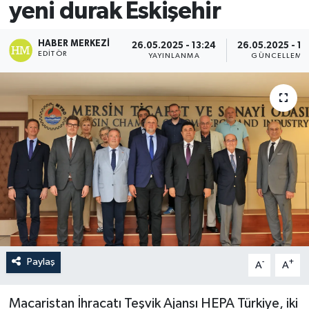
yeni durak Eskişehir
HABER MERKEZI
26.05.2025 - 13:24
26.05.2025 - 13
EDITÖR
YAYINLANMA
GÜNCELLEME
Paylaş
-
+
A
A
Macaristan İhracatı Teşvik Ajansı HEPA Türkiye, iki