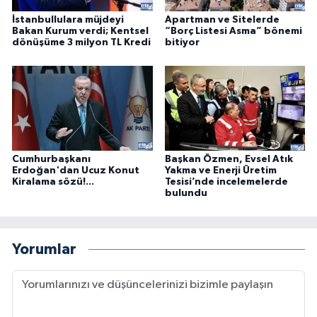
İstanbullulara müjdeyi
Apartman ve Sitelerde
Bakan Kurum verdi; Kentsel
“Borç Listesi Asma” bönemi
dönüşüme 3 milyon TL Kredi
bitiyor
Cumhurbaşkanı
Başkan Özmen, Evsel Atık
Erdoğan'dan Ucuz Konut
Yakma ve Enerji Üretim
Kiralama sözü!...
Tesisi’nde incelemelerde
bulundu
Yorumlar