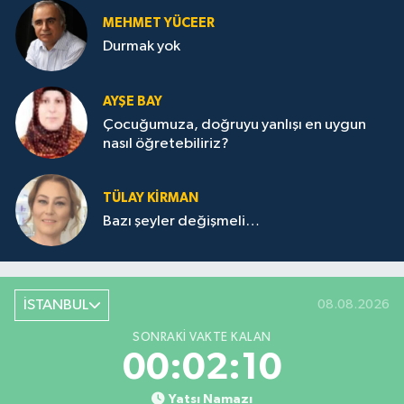
MEHMET YÜCEER
Durmak yok
AYŞE BAY
Çocuğumuza, doğruyu yanlışı en uygun
nasıl öğretebiliriz?
TÜLAY KİRMAN
Bazı şeyler değişmeli…
İSTANBUL
08.08.2026
SONRAKI VAKTE KALAN
00:02:10
Yatsı Namazı