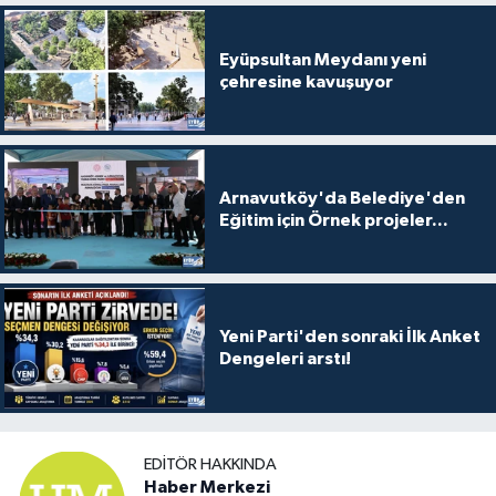
Eyüpsultan Meydanı yeni
çehresine kavuşuyor
Arnavutköy'da Belediye'den
Eğitim için Örnek projeler...
Yeni Parti'den sonraki İlk Anket
Dengeleri arstı!
EDITÖR HAKKINDA
Haber Merkezi