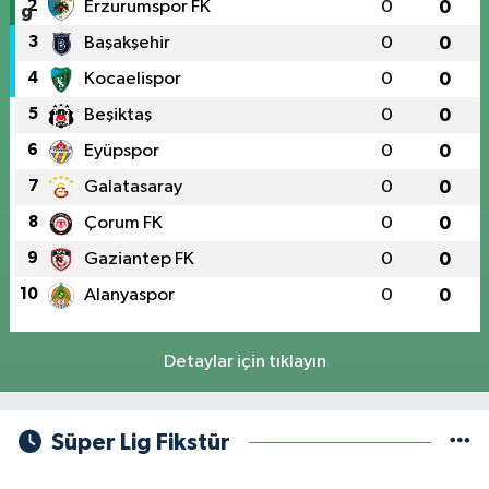
2
Erzurumspor FK
0
0
3
Başakşehir
0
0
4
Kocaelispor
0
0
5
Beşiktaş
0
0
6
Eyüpspor
0
0
7
Galatasaray
0
0
8
Çorum FK
0
0
9
Gaziantep FK
0
0
10
Alanyaspor
0
0
Detaylar için tıklayın
Süper Lig Fikstür