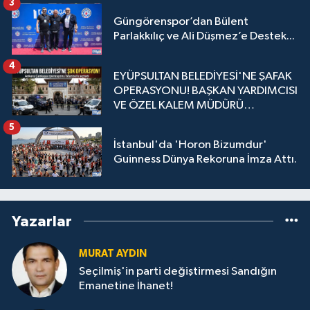
3
Güngörenspor’dan Bülent
Parlakkılıç ve Ali Düşmez’e Destek...
4
EYÜPSULTAN BELEDİYESİ'NE ŞAFAK
OPERASYONU! BAŞKAN YARDIMCISI
VE ÖZEL KALEM MÜDÜRÜ
GÖZALTINDA
5
İstanbul'da 'Horon Bizumdur'
Guinness Dünya Rekoruna İmza Attı.
Yazarlar
MURAT AYDIN
Seçilmiş'in parti değiştirmesi Sandığın
Emanetine İhanet!