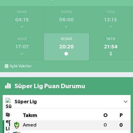
İMSAK
GÜNEŞ
ÖĞLE
04:19
06:00
13:15
İKINDI
AKŞAM
YATSI
17:07
20:20
21:54
Aylık Vakitler
Süper Lig Puan Durumu
Süper Lig
#
Takım
O
P
1
Amed
0
0