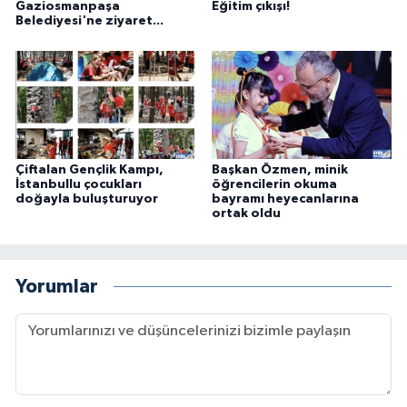
Gaziosmanpaşa
Eğitim çıkışı!
Belediyesi'ne ziyaret...
Çiftalan Gençlik Kampı,
Başkan Özmen, minik
İstanbullu çocukları
öğrencilerin okuma
doğayla buluşturuyor
bayramı heyecanlarına
ortak oldu
Yorumlar