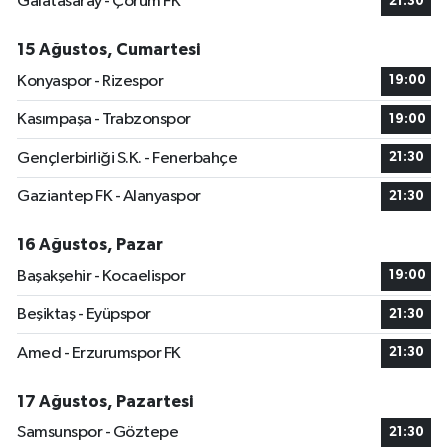
Galatasaray - Çorum FK
21:30
15 Ağustos, Cumartesi
Konyaspor - Rizespor
19:00
Kasımpaşa - Trabzonspor
19:00
Gençlerbirliği S.K. - Fenerbahçe
21:30
Gaziantep FK - Alanyaspor
21:30
16 Ağustos, Pazar
Başakşehir - Kocaelispor
19:00
Beşiktaş - Eyüpspor
21:30
Amed - Erzurumspor FK
21:30
17 Ağustos, Pazartesi
Samsunspor - Göztepe
21:30