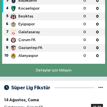
3
Başakşehir
0
0
4
Kocaelispor
0
0
5
Beşiktaş
0
0
6
Eyüpspor
0
0
7
Galatasaray
0
0
8
Çorum FK
0
0
9
Gaziantep FK
0
0
10
Alanyaspor
0
0
Detaylar için tıklayın
Süper Lig Fikstür
14 Ağustos, Cuma