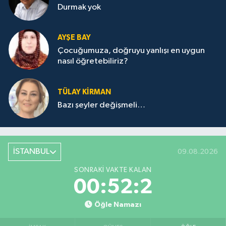
Durmak yok
AYŞE BAY
Çocuğumuza, doğruyu yanlışı en uygun
nasıl öğretebiliriz?
TÜLAY KİRMAN
Bazı şeyler değişmeli…
İSTANBUL
09.08.2026
SONRAKI VAKTE KALAN
00:52:2
Öğle Namazı