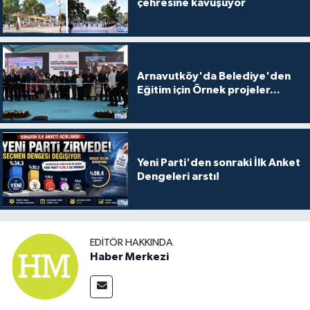
çehresine kavuşuyor
Arnavutköy'da Belediye'den
Eğitim için Örnek projeler...
Yeni Parti'den sonraki İlk Anket
Dengeleri arstı!
EDITÖR HAKKINDA
Haber Merkezi