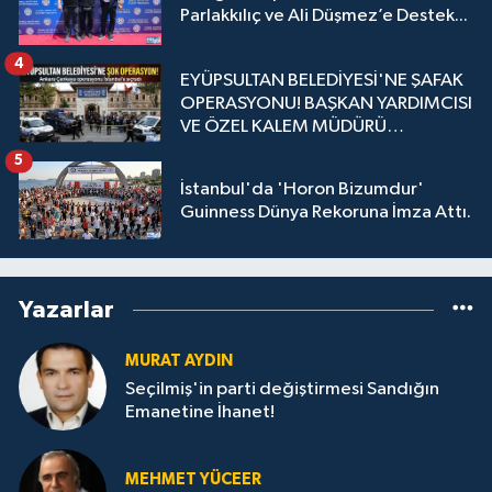
Parlakkılıç ve Ali Düşmez’e Destek...
4
EYÜPSULTAN BELEDİYESİ'NE ŞAFAK
OPERASYONU! BAŞKAN YARDIMCISI
VE ÖZEL KALEM MÜDÜRÜ
GÖZALTINDA
5
İstanbul'da 'Horon Bizumdur'
Guinness Dünya Rekoruna İmza Attı.
Yazarlar
MURAT AYDIN
Seçilmiş'in parti değiştirmesi Sandığın
Emanetine İhanet!
MEHMET YÜCEER