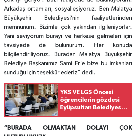
Arkadaş ortamları, sosyalleşiyoruz. Ben Malatya
Büyükşehir Belediyesi’nin faaliyetlerinden
memnunum. Bizimle çok yakından ilgileniyorlar.
Yani seviyorum burayı ve herkese gelmeleri için
tavsiyede de bulunurum. Her konuda
bilgilendiriliyoruz. Buradan Malatya Büyükşehir
Belediye Başkanımız Sami Er’e bize bu imkanları
sunduğu için teşekkür ederiz” dedi.
YKS VE LGS Öncesi
öğrencilerin gözdesi
Eyüpsultan Belediyesi
kütüphaneleri
“BURADA OLMAKTAN DOLAYI ÇOK