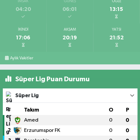
İMSAK
GÜNEŞ
ÖĞLE
04:20
06:01
13:15
İKINDI
AKŞAM
YATSI
17:06
20:19
21:52
Aylık Vakitler
Süper Lig Puan Durumu
Süper Lig
#
Takım
O
P
1
Amed
0
0
2
Erzurumspor FK
0
0