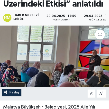
Üzerindeki Etkisi” anlatıldı
HABER MERKEZI
29.04.2025 - 17:59
29.04.2025 - 18
EDITÖR
YAYINLANMA
GÜNCELLEME
Paylaş
-
+
A
A
Malatya Büyükşehir Belediyesi, 2025 Aile Yılı