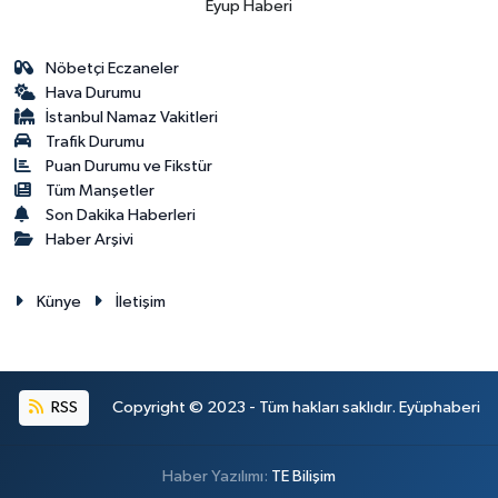
Eyup Haberi
Nöbetçi Eczaneler
Hava Durumu
İstanbul Namaz Vakitleri
Trafik Durumu
Puan Durumu ve Fikstür
Tüm Manşetler
Son Dakika Haberleri
Haber Arşivi
Künye
İletişim
RSS
Copyright © 2023 - Tüm hakları saklıdır. Eyüphaberi
Haber Yazılımı:
TE Bilişim