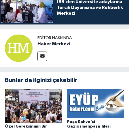
İBB'den Üniversite adaylarına
Tercih Dayanışma ve Rehberlik
Merkezi
EDITÖR HAKKINDA
Haber Merkezi
Bunlar da ilginizi çekebilir
Paşa Kahve'si
Özel Gereksinimli Bir
Gaziosmanpaşa'lıları