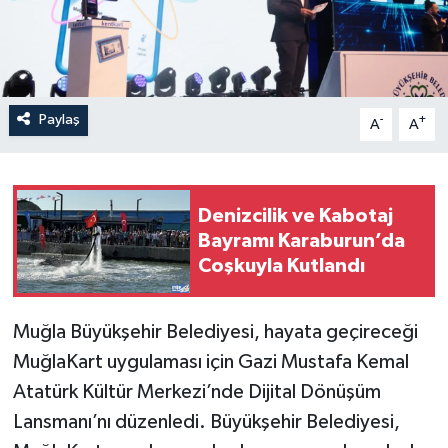
Paylaş
-
+
A
A
Denizcilik ve Kabotaj
Bayramı Karaburun’da
Coşkuyla Kutlandı
Muğla Büyükşehir Belediyesi, hayata geçireceği
MuğlaKart uygulaması için Gazi Mustafa Kemal
Atatürk Kültür Merkezi’nde Dijital Dönüşüm
Lansmanı’nı düzenledi. Büyükşehir Belediyesi,