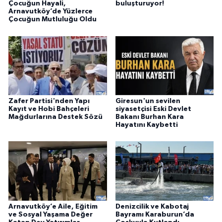
Çocuğun Hayali,
buluşturuyor!
Arnavutköy’de Yüzlerce
Çocuğun Mutluluğu Oldu
Zafer Partisi'nden Yapı
Giresun'un sevilen
Kayıt ve Hobi Bahçeleri
siyasetçisi Eski Devlet
Mağdurlarına Destek Sözü
Bakanı Burhan Kara
Hayatını Kaybetti
Arnavutköy’e Aile, Eğitim
Denizcilik ve Kabotaj
ve Sosyal Yaşama Değer
Bayramı Karaburun’da