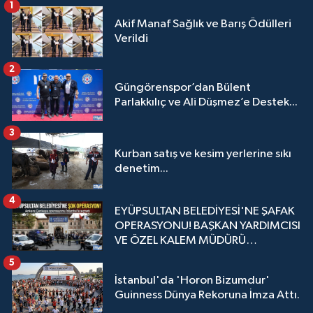
1
Akif Manaf Sağlık ve Barış Ödülleri
Verildi
2
Güngörenspor’dan Bülent
Parlakkılıç ve Ali Düşmez’e Destek...
3
Kurban satış ve kesim yerlerine sıkı
denetim...
4
EYÜPSULTAN BELEDİYESİ'NE ŞAFAK
OPERASYONU! BAŞKAN YARDIMCISI
VE ÖZEL KALEM MÜDÜRÜ
GÖZALTINDA
5
İstanbul'da 'Horon Bizumdur'
Guinness Dünya Rekoruna İmza Attı.