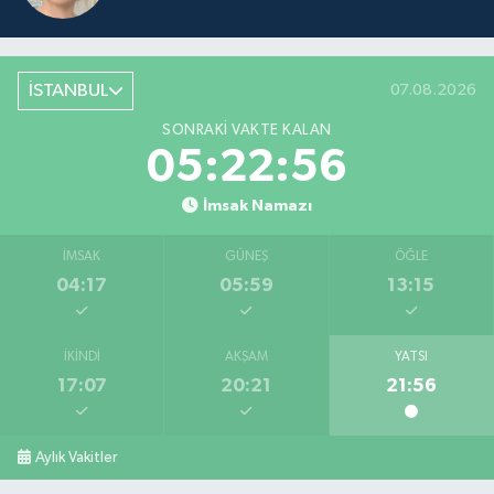
İSTANBUL
07.08.2026
SONRAKI VAKTE KALAN
05:22:56
İmsak Namazı
İMSAK
GÜNEŞ
ÖĞLE
04:17
05:59
13:15
İKINDI
AKŞAM
YATSI
17:07
20:21
21:56
Aylık Vakitler