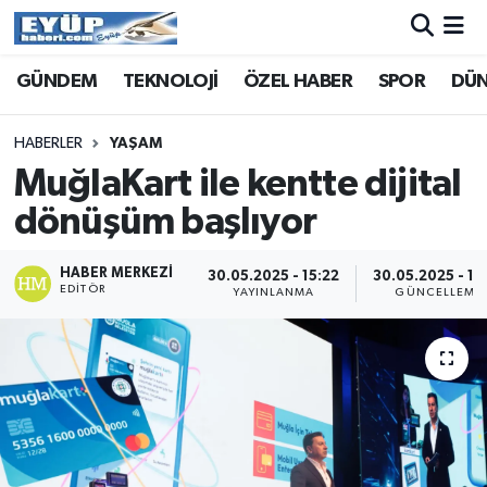
GÜNDEM
TEKNOLOJİ
ÖZEL HABER
SPOR
DÜ
HABERLER
YAŞAM
MuğlaKart ile kentte dijital
dönüşüm başlıyor
HABER MERKEZI
30.05.2025 - 15:22
30.05.2025 - 16
EDITÖR
YAYINLANMA
GÜNCELLEME