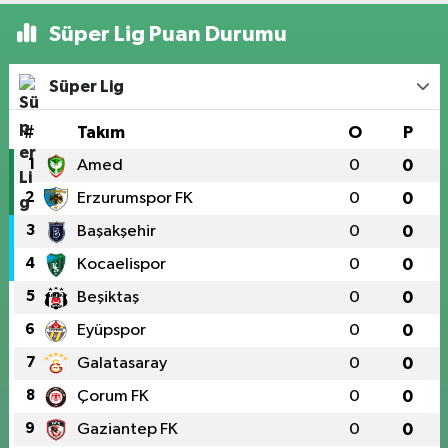
Süper Lig Puan Durumu
Süper Lig
#
Takım
O
P
1
Amed
0
0
2
Erzurumspor FK
0
0
3
Başakşehir
0
0
4
Kocaelispor
0
0
5
Beşiktaş
0
0
6
Eyüpspor
0
0
7
Galatasaray
0
0
8
Çorum FK
0
0
9
Gaziantep FK
0
0