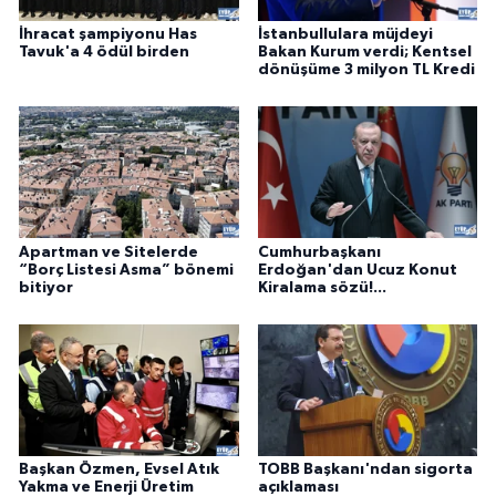
İhracat şampiyonu Has
İstanbullulara müjdeyi
Tavuk'a 4 ödül birden
Bakan Kurum verdi; Kentsel
dönüşüme 3 milyon TL Kredi
Apartman ve Sitelerde
Cumhurbaşkanı
“Borç Listesi Asma” bönemi
Erdoğan'dan Ucuz Konut
bitiyor
Kiralama sözü!...
Başkan Özmen, Evsel Atık
TOBB Başkanı'ndan sigorta
Yakma ve Enerji Üretim
açıklaması