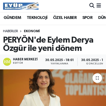
GÜNDEM
TEKNOLOJİ
ÖZEL HABER
SPOR
DÜ
HABERLER
EKONOMİ
PERYÖN'de Eylem Derya
Özgür ile yeni dönem
HABER MERKEZI
30.05.2025 - 18:01
30.05.2025 - 18
EDITÖR
YAYINLANMA
GÜNCELLEME