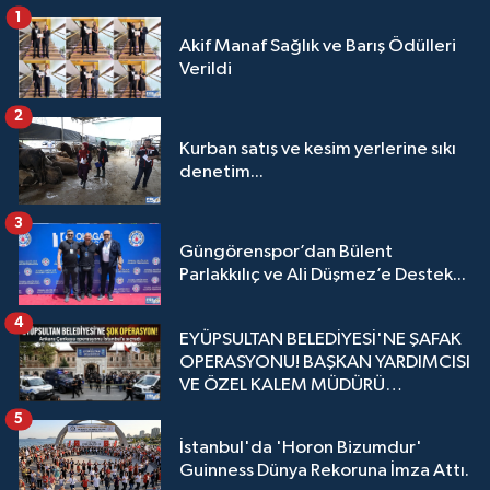
1
Akif Manaf Sağlık ve Barış Ödülleri
Verildi
2
Kurban satış ve kesim yerlerine sıkı
denetim...
3
Güngörenspor’dan Bülent
Parlakkılıç ve Ali Düşmez’e Destek...
4
EYÜPSULTAN BELEDİYESİ'NE ŞAFAK
OPERASYONU! BAŞKAN YARDIMCISI
VE ÖZEL KALEM MÜDÜRÜ
GÖZALTINDA
5
İstanbul'da 'Horon Bizumdur'
Guinness Dünya Rekoruna İmza Attı.