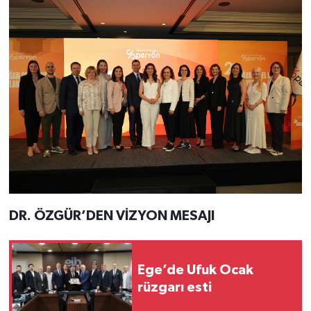
DR. ÖZGÜR’DEN VİZYON MESAJI
Ege’de Ufuk Ocak
rüzgarı esti