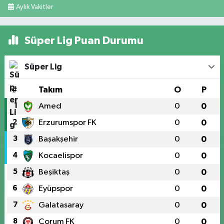
Aylık Vakitler
Süper Lig Puan Durumu
Süper Lig
#
Takım
O
P
1
Amed
0
0
2
Erzurumspor FK
0
0
3
Başakşehir
0
0
4
Kocaelispor
0
0
5
Beşiktaş
0
0
6
Eyüpspor
0
0
7
Galatasaray
0
0
8
Çorum FK
0
0