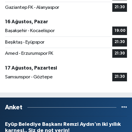
Gaziantep FK - Alanyaspor
21:30
16 Ağustos, Pazar
Başakşehir - Kocaelispor
19:00
Beşiktaş - Eyüpspor
21:30
Amed - Erzurumspor FK
21:30
17 Ağustos, Pazartesi
Samsunspor - Göztepe
21:30
Anket
Eyüp Belediye Başkanı Remzi Aydın'ın iki yıllık
karnesi.. Siz de not verin!