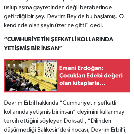
üsluplaşma gayretinden değil beraberinde
getirdiği bir şey. Devrim Bey de bu başlamış. O
kendinde olan şeyin üzerine gitti” dedi.
“CUMHURİYETİN ŞEFKATLİ KOLLARINDA
YETİŞMİŞ BİR İNSAN”
Emeni Erdoğan:
Çocukları Edebi değeri
olan kitaplarla
tanıştırmalıyız
Devrim Erbil hakkında “Cumhuriyetin şefkatli
kollarında yetişmiş bir insan” deyimini kullanmayı
tercih ettiğini söyleyen Doksatlı, “Dilinden
düşürmediği Balıkesir’deki hocası, Devrim Erbil’i,