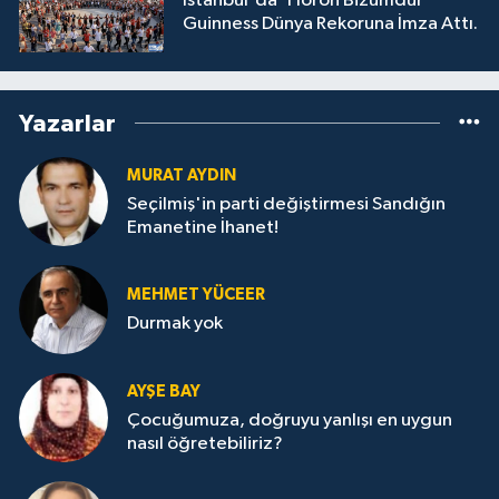
İstanbul'da 'Horon Bizumdur'
Guinness Dünya Rekoruna İmza Attı.
Yazarlar
MURAT AYDIN
Seçilmiş'in parti değiştirmesi Sandığın
Emanetine İhanet!
MEHMET YÜCEER
Durmak yok
AYŞE BAY
Çocuğumuza, doğruyu yanlışı en uygun
nasıl öğretebiliriz?