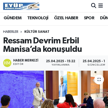
GÜNDEM
TEKNOLOJİ
ÖZEL HABER
SPOR
DÜ
HABERLER
KÜLTÜR SANAT
Ressam Devrim Erbil
Manisa’da konuşuldu
HABER MERKEZI
25.04.2025 - 15:22
25.04.2025 - 15
EDITÖR
YAYINLANMA
GÜNCELLEME