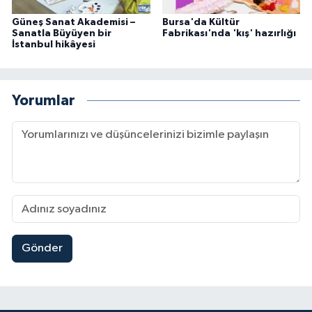
Güneş Sanat Akademisi –
Bursa'da Kültür
Sanatla Büyüyen bir
Fabrikası'nda 'kış' hazırlığı
İstanbul hikâyesi
Yorumlar
Gönder