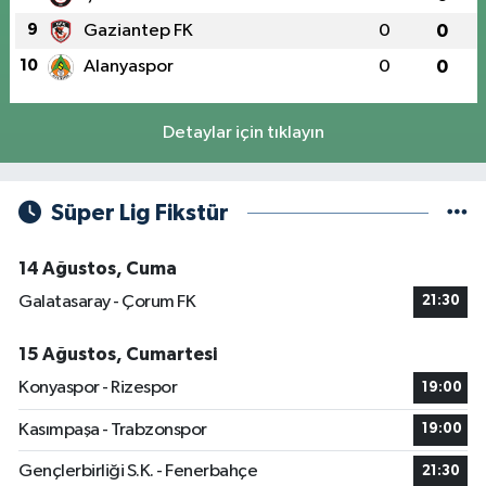
9
Gaziantep FK
0
0
10
Alanyaspor
0
0
Detaylar için tıklayın
Süper Lig Fikstür
14 Ağustos, Cuma
Galatasaray - Çorum FK
21:30
15 Ağustos, Cumartesi
Konyaspor - Rizespor
19:00
Kasımpaşa - Trabzonspor
19:00
Gençlerbirliği S.K. - Fenerbahçe
21:30