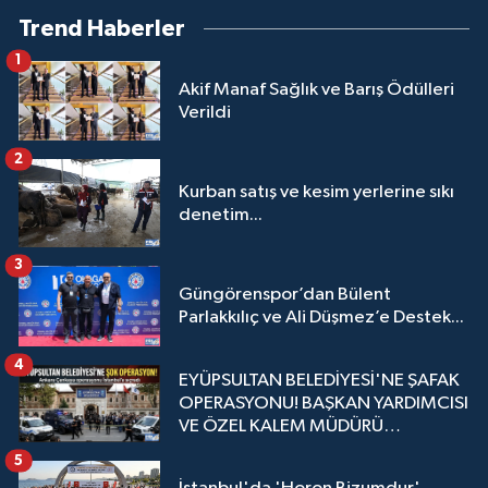
Trend Haberler
1
Akif Manaf Sağlık ve Barış Ödülleri
Verildi
2
Kurban satış ve kesim yerlerine sıkı
denetim...
3
Güngörenspor’dan Bülent
Parlakkılıç ve Ali Düşmez’e Destek...
4
EYÜPSULTAN BELEDİYESİ'NE ŞAFAK
OPERASYONU! BAŞKAN YARDIMCISI
VE ÖZEL KALEM MÜDÜRÜ
GÖZALTINDA
5