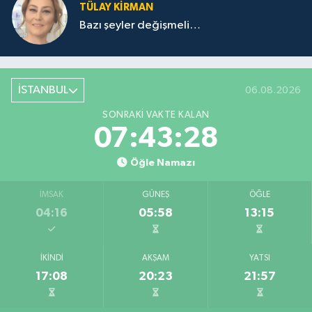
TÜLAY KİRMAN
Bazı şeyler değişmeli…
İSTANBUL
06.08.2026
SONRAKI VAKTE KALAN
07:43:28
Öğle Namazı
İMSAK
GÜNEŞ
ÖĞLE
04:16
05:58
13:15
İKINDI
AKŞAM
YATSI
17:08
20:23
21:57