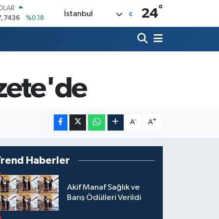
°
OLAR
24
İstanbul
7,7436
%0.18
URO
5,2510
%0.32
TERLİN
4,4811
%0.38
RAM ALTIN
660.55
%0.03
zete'de
İST100
3.779
%-14
ITCOIN
4.959,79
%1.11
-
+
A
A
Trend Haberler
Akif Manaf Sağlık ve
Barış Ödülleri Verildi