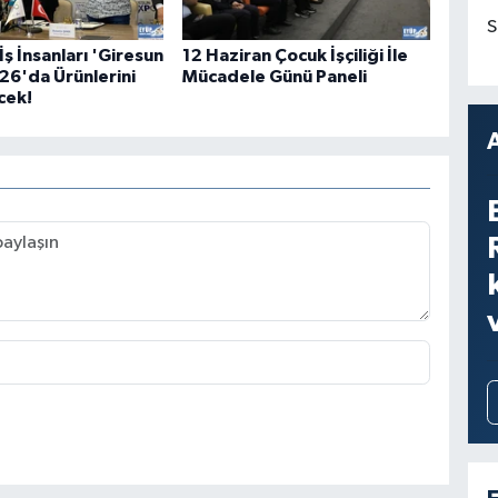
S
İş İnsanları 'Giresun
12 Haziran Çocuk İşçiliği İle
6'da Ürünlerini
Mücadele Günü Paneli
cek!