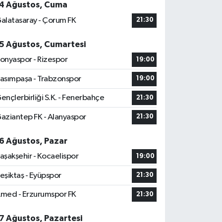
4 Ağustos, Cuma
alatasaray - Çorum FK
21:30
5 Ağustos, Cumartesi
onyaspor - Rizespor
19:00
asımpaşa - Trabzonspor
19:00
ençlerbirliği S.K. - Fenerbahçe
21:30
aziantep FK - Alanyaspor
21:30
6 Ağustos, Pazar
aşakşehir - Kocaelispor
19:00
eşiktaş - Eyüpspor
21:30
med - Erzurumspor FK
21:30
7 Ağustos, Pazartesi