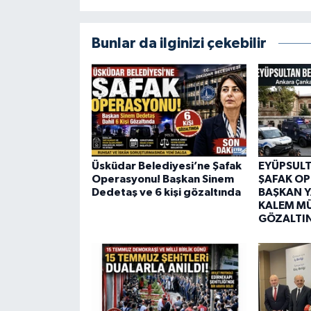
Bunlar da ilginizi çekebilir
Üsküdar Belediyesi’ne Şafak
EYÜPSULT
Operasyonu! Başkan Sinem
ŞAFAK O
Dedetaş ve 6 kişi gözaltında
BAŞKAN Y
KALEM M
GÖZALTI