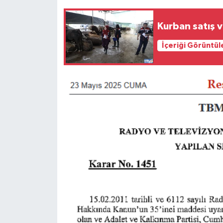
Kurban satış v
İçeriği Görüntül