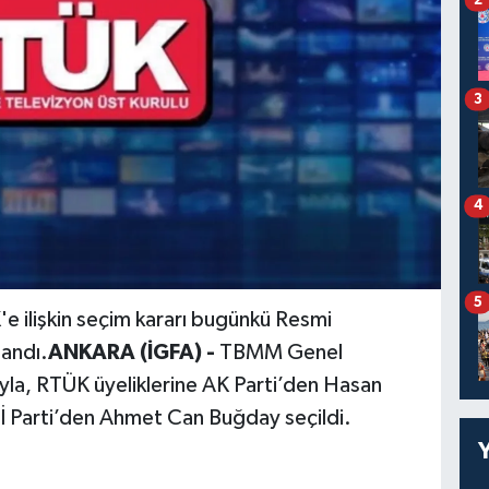
3
4
5
e ilişkin seçim kararı bugünkü Resmi
andı.
ANKARA (İGFA) -
TBMM Genel
ıyla, RTÜK üyeliklerine AK Parti’den Hasan
İ Parti’den Ahmet Can Buğday seçildi.