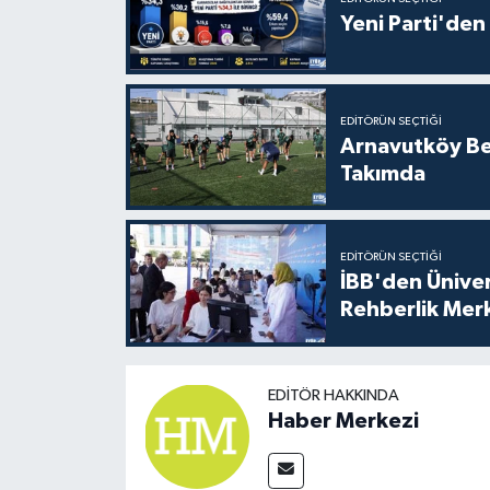
Yeni Parti'den 
EDITÖRÜN SEÇTIĞI
Arnavutköy Be
Takımda
EDITÖRÜN SEÇTIĞI
İBB'den Üniver
Rehberlik Mer
EDITÖR HAKKINDA
Haber Merkezi