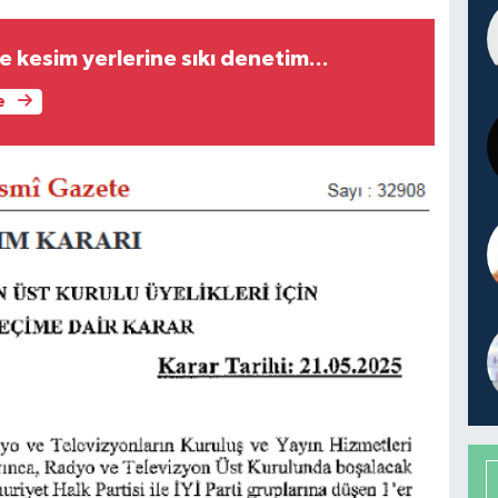
e kesim yerlerine sıkı denetim...
e