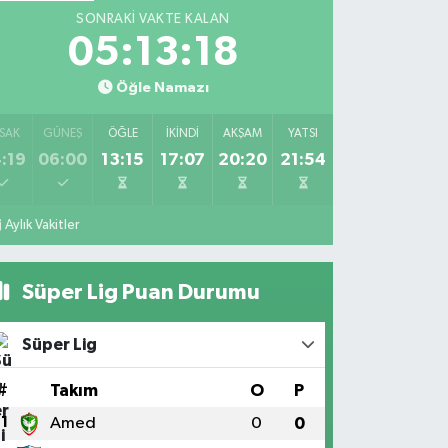
SONRAKI VAKTE KALAN
05:13:18
Öğle Namazı
SAK
GÜNEŞ
ÖĞLE
İKINDI
AKŞAM
YATSI
:19
06:00
13:15
17:07
20:20
21:54
Aylık Vakitler
Süper Lig Puan Durumu
Süper Lig
#
Takım
O
P
1
Amed
0
0