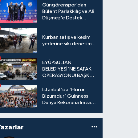
Güngörenspor’dan
Bülent Parlakkılıç ve Ali
Düşmez’e Destek...
Kurban satış ve kesim
yerlerine sıkı denetim...
EYÜPSULTAN
BELEDİYESİ'NE ŞAFAK
OPERASYONU! BAŞKAN
YARDIMCISI VE ÖZEL
KALEM MÜDÜRÜ
İstanbul'da 'Horon
GÖZALTINDA
Bizumdur' Guinness
Dünya Rekoruna İmza
Attı.
Yazarlar