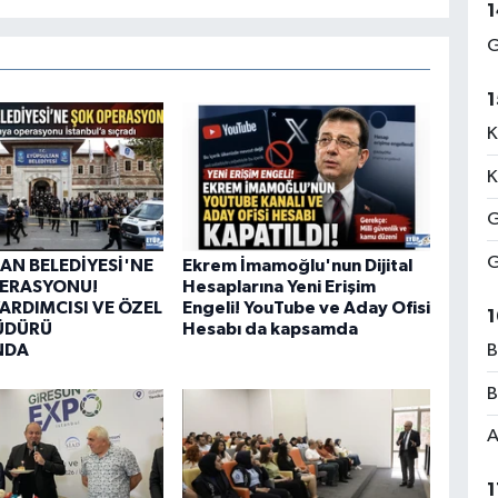
1
G
1
K
K
G
G
AN BELEDİYESİ'NE
Ekrem İmamoğlu'nun Dijital
PERASYONU!
Hesaplarına Yeni Erişim
ARDIMCISI VE ÖZEL
Engeli! YouTube ve Aday Ofisi
1
ÜDÜRÜ
Hesabı da kapsamda
NDA
B
B
A
1