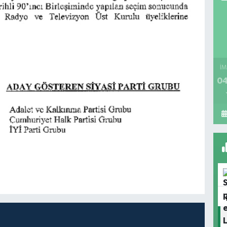
İM
04