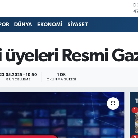
D
4
E
5
POR
DÜNYA
EKONOMİ
SİYASET
S
6
G
6
 üyeleri Resmi Ga
B
1
B
6
23.05.2025 - 10:50
1 DK
GÜNCELLEME
OKUNMA SÜRESI
1
2