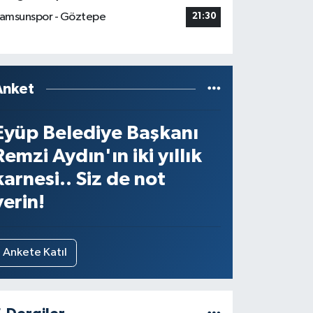
amsunspor - Göztepe
21:30
Anket
Eyüp Belediye Başkanı
Remzi Aydın'ın iki yıllık
karnesi.. Siz de not
verin!
Ankete Katıl