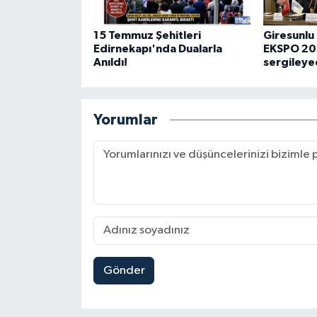
15 Temmuz Şehitleri
Giresunlu 
Edirnekapı'nda Dualarla
EKSPO 202
Anıldı!
sergileye
Yorumlar
Gönder