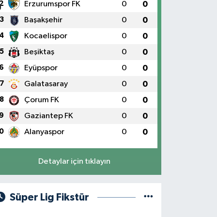
2
Erzurumspor FK
0
0
3
Başakşehir
0
0
4
Kocaelispor
0
0
5
Beşiktaş
0
0
6
Eyüpspor
0
0
7
Galatasaray
0
0
8
Çorum FK
0
0
9
Gaziantep FK
0
0
0
Alanyaspor
0
0
Detaylar için tıklayın
Süper Lig Fikstür