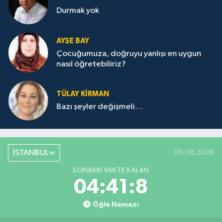
Durmak yok
AYŞE BAY
Çocuğumuza, doğruyu yanlışı en uygun
nasıl öğretebiliriz?
TÜLAY KİRMAN
Bazı şeyler değişmeli…
İSTANBUL
06.08.2026
SONRAKI VAKTE KALAN
04:41:8
Öğle Namazı