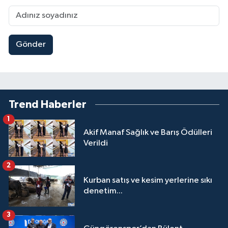
Gönder
Trend Haberler
1
Akif Manaf Sağlık ve Barış Ödülleri
Verildi
2
Kurban satış ve kesim yerlerine sıkı
denetim...
3