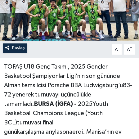
Paylaş
-
+
A
A
TOFAŞ U18 Genç Takımı, 2025 Gençler
Basketbol Şampiyonlar Ligi’nin son gününde
Alman temsilcisi Porsche BBA Ludwigsburg’u83-
72 yenerek turnuvayı üçüncülükle
tamamladı.
BURSA (İGFA) -
2025Youth
Basketball Champions League (Youth
BCL)turnuvası final
günükarşılaşmalarıylasonaerdi. Manisa’nın ev