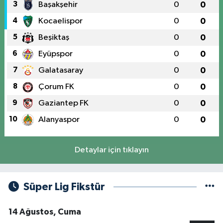
3
Başakşehir
0
0
4
Kocaelispor
0
0
5
Beşiktaş
0
0
6
Eyüpspor
0
0
7
Galatasaray
0
0
8
Çorum FK
0
0
9
Gaziantep FK
0
0
10
Alanyaspor
0
0
Detaylar için tıklayın
Süper Lig Fikstür
14 Ağustos, Cuma