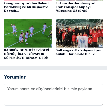
Güngörenspor’dan Bülent
Fırtına durdurulamıyor!
Parlakkılıç ve Ali Düşmez’e
Trabzonspor Kupayı
Destek...
Müzesine Götürdü
KADIKÖY'DE MUCİZEVİ GERİ
Sultangazi Belediyesi Spor
DÖNÜŞ: İKAS EYÜPSPOR
Kulübü Tarihinde bir İlk!
SÜPER LİG’E ‘DEVAM’ DEDİ!
Yorumlar