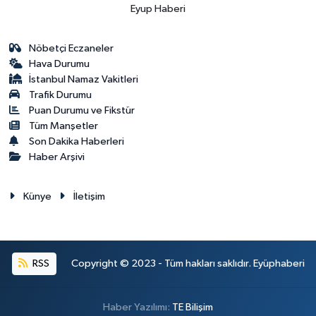
Eyup Haberi
Nöbetçi Eczaneler
Hava Durumu
İstanbul Namaz Vakitleri
Trafik Durumu
Puan Durumu ve Fikstür
Tüm Manşetler
Son Dakika Haberleri
Haber Arşivi
Künye
İletişim
RSS
Copyright © 2023 - Tüm hakları saklıdır. Eyüphaberi
Haber Yazılımı:
TE Bilişim