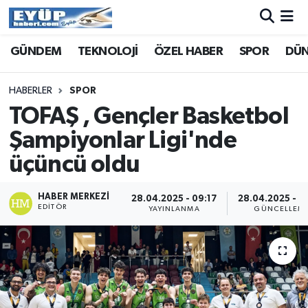
GÜNDEM
TEKNOLOJİ
ÖZEL HABER
SPOR
DÜ
HABERLER
SPOR
TOFAŞ , Gençler Basketbol
Şampiyonlar Ligi'nde
üçüncü oldu
HABER MERKEZI
28.04.2025 - 09:17
28.04.2025 - 0
EDITÖR
YAYINLANMA
GÜNCELLEM