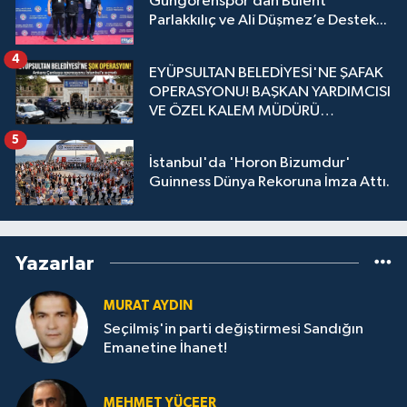
Güngörenspor’dan Bülent
Parlakkılıç ve Ali Düşmez’e Destek...
4
EYÜPSULTAN BELEDİYESİ'NE ŞAFAK
OPERASYONU! BAŞKAN YARDIMCISI
VE ÖZEL KALEM MÜDÜRÜ
GÖZALTINDA
5
İstanbul'da 'Horon Bizumdur'
Guinness Dünya Rekoruna İmza Attı.
Yazarlar
MURAT AYDIN
Seçilmiş'in parti değiştirmesi Sandığın
Emanetine İhanet!
MEHMET YÜCEER