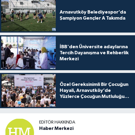
Arnavutköy Belediyespor’da
Şampiyon Gençler A Takımda
İBB'den Üniversite adaylarına
Tercih Dayanışma ve Rehberlik
Merkezi
Özel Gereksinimli Bir Çocuğun
Hayali, Arnavutköy’de
Yüzlerce Çocuğun Mutluluğu
Oldu
EDITÖR HAKKINDA
Haber Merkezi