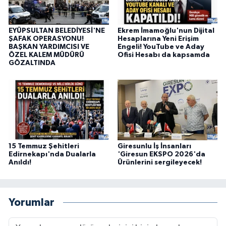
EYÜPSULTAN BELEDİYESİ'NE
Ekrem İmamoğlu'nun Dijital
ŞAFAK OPERASYONU!
Hesaplarına Yeni Erişim
BAŞKAN YARDIMCISI VE
Engeli! YouTube ve Aday
ÖZEL KALEM MÜDÜRÜ
Ofisi Hesabı da kapsamda
GÖZALTINDA
15 Temmuz Şehitleri
Giresunlu İş İnsanları
Edirnekapı'nda Dualarla
'Giresun EKSPO 2026'da
Anıldı!
Ürünlerini sergileyecek!
Yorumlar