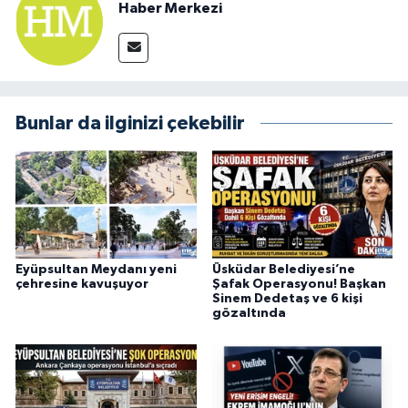
Haber Merkezi
Bunlar da ilginizi çekebilir
Eyüpsultan Meydanı yeni
Üsküdar Belediyesi’ne
çehresine kavuşuyor
Şafak Operasyonu! Başkan
Sinem Dedetaş ve 6 kişi
gözaltında