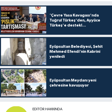
'Çevre Yasa Kavagası'nda
Tuğrul Türkeş'den, Ayyüce
Türkeş'e destek!...
Eyüpsultan Belediyesi, Şehit
Mehmed Efendi’nin Kabrini
yeniledi
Eyüpsultan Meydanı yeni
çehresine kavuşuyor
EDITÖR HAKKINDA