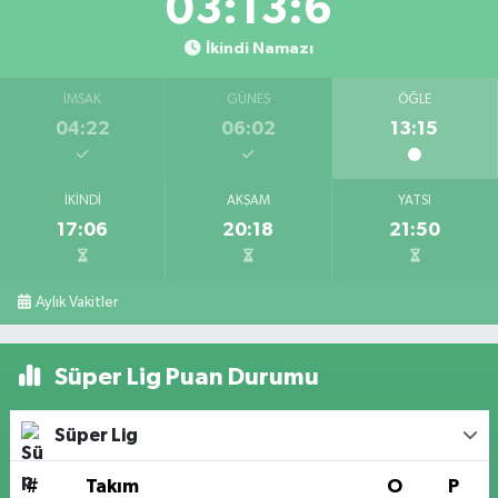
03:13:6
İkindi Namazı
İMSAK
GÜNEŞ
ÖĞLE
04:22
06:02
13:15
İKINDI
AKŞAM
YATSI
17:06
20:18
21:50
Aylık Vakitler
Süper Lig Puan Durumu
Süper Lig
#
Takım
O
P