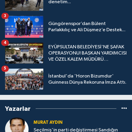
denetim...
3
Güngörenspor’dan Bülent
Parlakkılıç ve Ali Düşmez’e Destek...
4
EYÜPSULTAN BELEDİYESİ'NE ŞAFAK
OPERASYONU! BAŞKAN YARDIMCISI
VE ÖZEL KALEM MÜDÜRÜ
GÖZALTINDA
5
İstanbul'da 'Horon Bizumdur'
Guinness Dünya Rekoruna İmza Attı.
Yazarlar
MURAT AYDIN
Seçilmiş'in parti değiştirmesi Sandığın