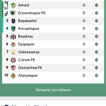
1
Amed
0
0
2
Erzurumspor FK
0
0
3
Başakşehir
0
0
4
Kocaelispor
0
0
5
Beşiktaş
0
0
6
Eyüpspor
0
0
7
Galatasaray
0
0
8
Çorum FK
0
0
9
Gaziantep FK
0
0
10
Alanyaspor
0
0
Detaylar için tıklayın