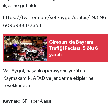
ilçesine getirildi.
https://twitter.com/sefikaygol/status/193196
6096988377353
Giresun'da Bayram
Trafiği Faciası: 5 ölü 6
yaralı
Vali Aygöl, başarılı operasyonu yürüten
Kaymakamlık, AFAD ve Jandarma ekiplerine
teşekkür etti.
Kaynak:
İGF Haber Ajansı