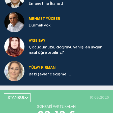
Emanetine İhanet!
MEHMET YÜCEER
Durmak yok
AYŞE BAY
Çocuğumuza, doğruyu yanlışı en uygun
nasıl öğretebiliriz?
TÜLAY KİRMAN
Bazı şeyler değişmeli…
İSTANBUL
10.08.2026
SONRAKI VAKTE KALAN