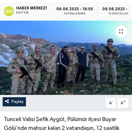
HABER MERKEZI
09.06.2025 - 18:05
09.06.2025 - 1
EDITÖR
YAYINLANMA
GÜNCELLEM
Paylaş
-
+
A
A
Tunceli Valisi Şefik Aygöl, Pülümür ilçesi Buyar
Gölü’nde mahsur kalan 2 vatandaşın, 12 saatlik