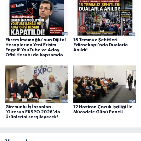
Ekrem İmamoğlu'nun Dijital
15 Temmuz Şehitleri
Hesaplarına Yeni Erişim
Edirnekapı'nda Dualarla
Engeli! YouTube ve Aday
Anıldı!
Ofisi Hesabı da kapsamda
Giresunlu İş İnsanları
12 Haziran Çocuk İşçiliği İle
'Giresun EKSPO 2026'da
Mücadele Günü Paneli
Ürünlerini sergileyecek!