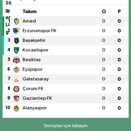
#
Takım
O
P
1
Amed
0
0
2
Erzurumspor FK
0
0
3
Başakşehir
0
0
4
Kocaelispor
0
0
5
Beşiktaş
0
0
6
Eyüpspor
0
0
7
Galatasaray
0
0
8
Çorum FK
0
0
9
Gaziantep FK
0
0
10
Alanyaspor
0
0
Detaylar için tıklayın