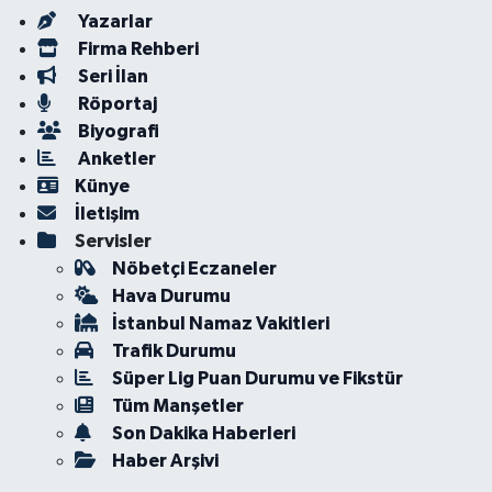
Yazarlar
Firma Rehberi
Seri İlan
Röportaj
Biyografi
Anketler
Künye
İletişim
Servisler
Nöbetçi Eczaneler
Hava Durumu
İstanbul Namaz Vakitleri
Trafik Durumu
Süper Lig Puan Durumu ve Fikstür
Tüm Manşetler
Son Dakika Haberleri
Haber Arşivi