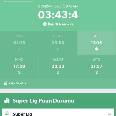
SONRAKI VAKTE KALAN
03:43:4
İkindi Namazı
İMSAK
GÜNEŞ
ÖĞLE
04:16
05:58
13:15
İKINDI
AKŞAM
YATSI
17:08
20:23
21:57
Aylık Vakitler
Süper Lig Puan Durumu
Süper Lig