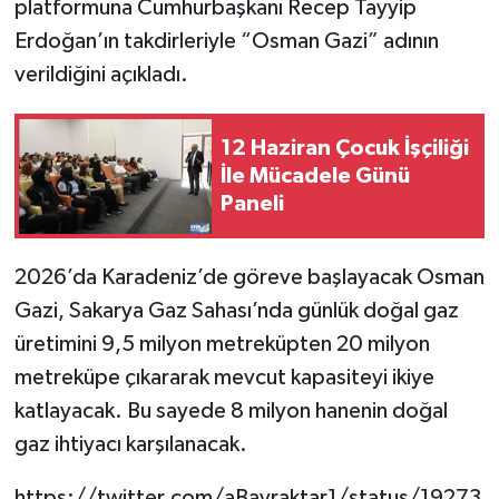
platformuna Cumhurbaşkanı Recep Tayyip
Erdoğan’ın takdirleriyle “Osman Gazi” adının
verildiğini açıkladı.
12 Haziran Çocuk İşçiliği
İle Mücadele Günü
Paneli
2026’da Karadeniz’de göreve başlayacak Osman
Gazi, Sakarya Gaz Sahası’nda günlük doğal gaz
üretimini 9,5 milyon metreküpten 20 milyon
metreküpe çıkararak mevcut kapasiteyi ikiye
katlayacak. Bu sayede 8 milyon hanenin doğal
gaz ihtiyacı karşılanacak.
https://twitter.com/aBayraktar1/status/19273