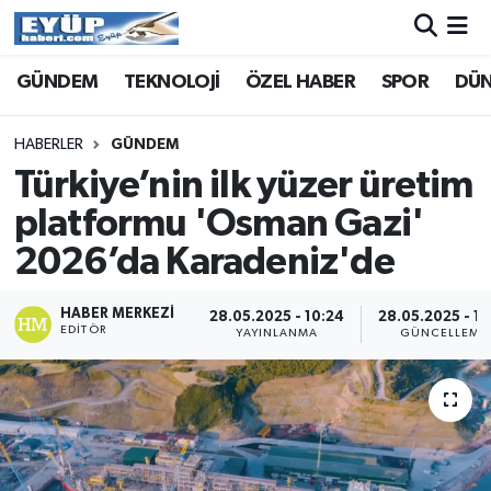
GÜNDEM
TEKNOLOJİ
ÖZEL HABER
SPOR
DÜ
HABERLER
GÜNDEM
Türkiye’nin ilk yüzer üretim
platformu 'Osman Gazi'
2026’da Karadeniz'de
HABER MERKEZI
28.05.2025 - 10:24
28.05.2025 - 10
EDITÖR
YAYINLANMA
GÜNCELLEME