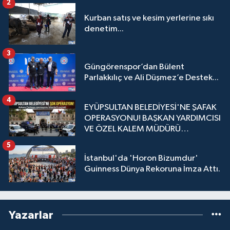
2
Kurban satış ve kesim yerlerine sıkı
denetim...
3
Güngörenspor’dan Bülent
Parlakkılıç ve Ali Düşmez’e Destek...
4
EYÜPSULTAN BELEDİYESİ'NE ŞAFAK
OPERASYONU! BAŞKAN YARDIMCISI
VE ÖZEL KALEM MÜDÜRÜ
GÖZALTINDA
5
İstanbul'da 'Horon Bizumdur'
Guinness Dünya Rekoruna İmza Attı.
Yazarlar