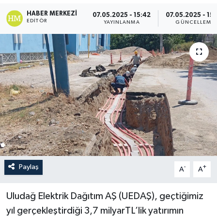
HABER MERKEZI
07.05.2025 - 15:42
07.05.2025 - 15
EDITÖR
YAYINLANMA
GÜNCELLEME
Paylaş
-
+
A
A
Uludağ Elektrik Dağıtım AŞ (UEDAŞ), geçtiğimiz
yıl gerçekleştirdiği 3,7 milyarTL’lik yatırımın