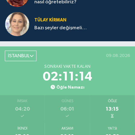
nasıl öğretebiliriz?
TÜLAY KİRMAN
Bazı şeyler değişmeli…
İSTANBUL
09.08.2026
SONRAKI VAKTE KALAN
02:11:14
Öğle Namazı
İMSAK
GÜNEŞ
ÖĞLE
04:20
06:01
13:15
İKINDI
AKŞAM
YATSI