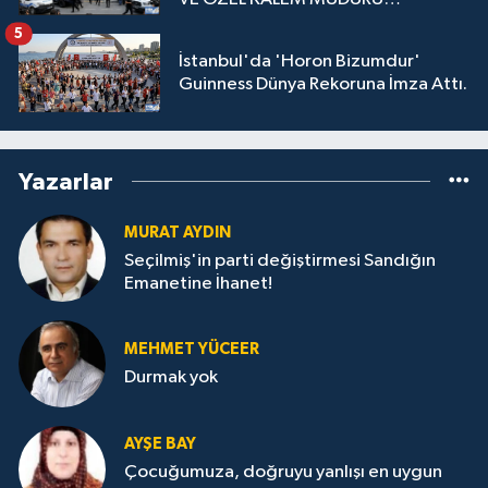
GÖZALTINDA
5
İstanbul'da 'Horon Bizumdur'
Guinness Dünya Rekoruna İmza Attı.
Yazarlar
MURAT AYDIN
Seçilmiş'in parti değiştirmesi Sandığın
Emanetine İhanet!
MEHMET YÜCEER
Durmak yok
AYŞE BAY
Çocuğumuza, doğruyu yanlışı en uygun