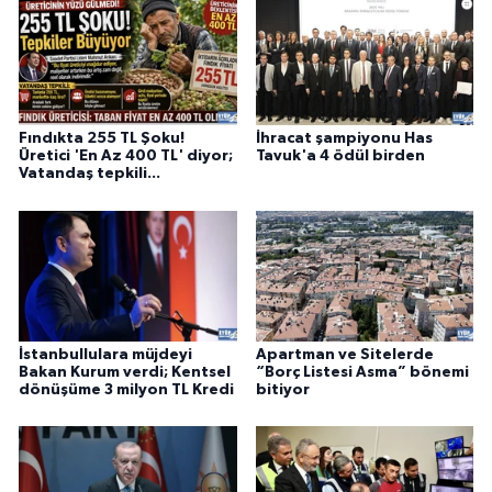
Fındıkta 255 TL Şoku!
İhracat şampiyonu Has
Üretici 'En Az 400 TL' diyor;
Tavuk'a 4 ödül birden
Vatandaş tepkili...
İstanbullulara müjdeyi
Apartman ve Sitelerde
Bakan Kurum verdi; Kentsel
“Borç Listesi Asma” bönemi
dönüşüme 3 milyon TL Kredi
bitiyor