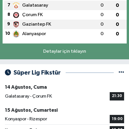
7
Galatasaray
0
0
8
Çorum FK
0
0
9
Gaziantep FK
0
0
10
Alanyaspor
0
0
Detaylar için tıklayın
Süper Lig Fikstür
14 Ağustos, Cuma
Galatasaray - Çorum FK
21:30
15 Ağustos, Cumartesi
Konyaspor - Rizespor
19:00