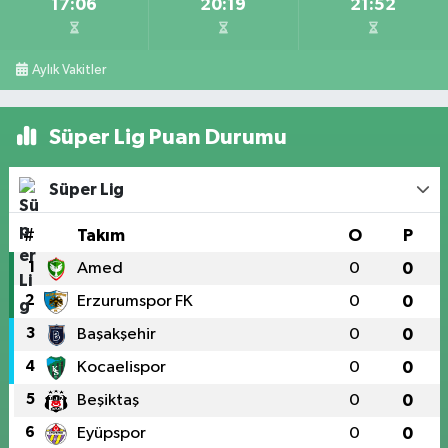
17:06
20:19
21:52
Aylık Vakitler
Süper Lig Puan Durumu
Süper Lig
#
Takım
O
P
1
Amed
0
0
2
Erzurumspor FK
0
0
3
Başakşehir
0
0
4
Kocaelispor
0
0
5
Beşiktaş
0
0
6
Eyüpspor
0
0