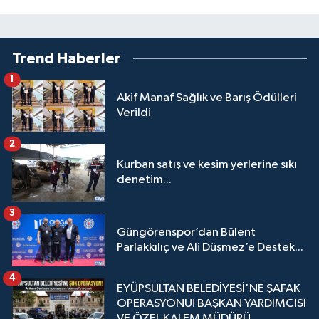
Trend Haberler
1
Akif Manaf Sağlık ve Barış Ödülleri
Verildi
2
Kurban satış ve kesim yerlerine sıkı
denetim...
3
Güngörenspor’dan Bülent
Parlakkılıç ve Ali Düşmez’e Destek...
4
EYÜPSULTAN BELEDİYESİ'NE ŞAFAK
OPERASYONU! BAŞKAN YARDIMCISI
VE ÖZEL KALEM MÜDÜRÜ