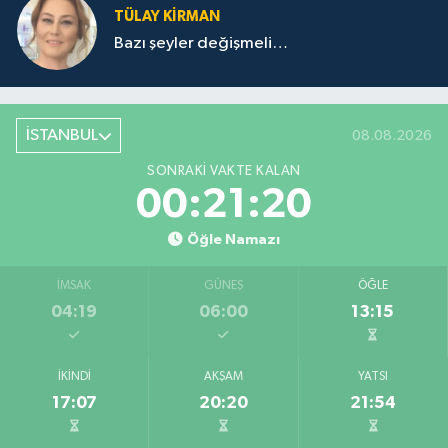
TÜLAY KİRMAN
Bazı şeyler değişmeli…
İSTANBUL
08.08.2026
SONRAKI VAKTE KALAN
00:21:20
Öğle Namazı
İMSAK
GÜNEŞ
ÖĞLE
04:19
06:00
13:15
İKINDI
AKŞAM
YATSI
17:07
20:20
21:54