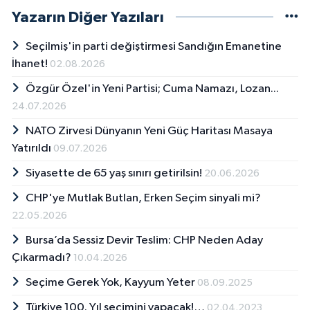
Yazarın Diğer Yazıları
Seçilmiş'in parti değiştirmesi Sandığın Emanetine
İhanet!
02.08.2026
Özgür Özel'in Yeni Partisi; Cuma Namazı, Lozan...
24.07.2026
NATO Zirvesi Dünyanın Yeni Güç Haritası Masaya
Yatırıldı
09.07.2026
Siyasette de 65 yaş sınırı getirilsin!
20.06.2026
CHP'ye Mutlak Butlan, Erken Seçim sinyali mi?
22.05.2026
Bursa’da Sessiz Devir Teslim: CHP Neden Aday
Çıkarmadı?
10.04.2026
Seçime Gerek Yok, Kayyum Yeter
08.09.2025
Türkiye 100. Yıl seçimini yapacak!…
02.04.2023