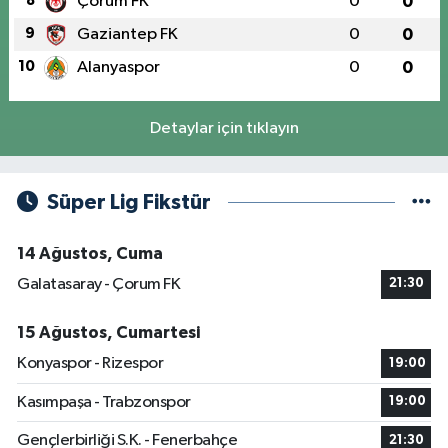
8
Çorum FK
0
0
9
Gaziantep FK
0
0
10
Alanyaspor
0
0
Detaylar için tıklayın
Süper Lig Fikstür
14 Ağustos, Cuma
Galatasaray - Çorum FK
21:30
15 Ağustos, Cumartesi
Konyaspor - Rizespor
19:00
Kasımpaşa - Trabzonspor
19:00
Gençlerbirliği S.K. - Fenerbahçe
21:30