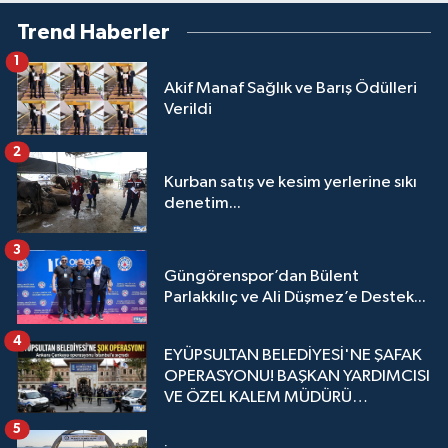
Trend Haberler
1
Akif Manaf Sağlık ve Barış Ödülleri
Verildi
2
Kurban satış ve kesim yerlerine sıkı
denetim...
3
Güngörenspor’dan Bülent
Parlakkılıç ve Ali Düşmez’e Destek...
4
EYÜPSULTAN BELEDİYESİ'NE ŞAFAK
OPERASYONU! BAŞKAN YARDIMCISI
VE ÖZEL KALEM MÜDÜRÜ
GÖZALTINDA
5