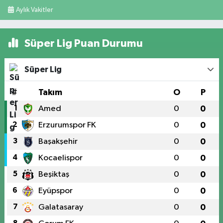
Aylık Vakitler
Süper Lig Puan Durumu
Süper Lig
#
Takım
O
P
1
Amed
0
0
2
Erzurumspor FK
0
0
3
Başakşehir
0
0
4
Kocaelispor
0
0
5
Beşiktaş
0
0
6
Eyüpspor
0
0
7
Galatasaray
0
0