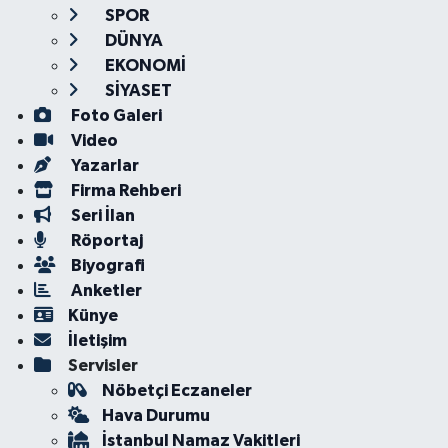
SPOR
DÜNYA
EKONOMİ
SİYASET
Foto Galeri
Video
Yazarlar
Firma Rehberi
Seri İlan
Röportaj
Biyografi
Anketler
Künye
İletişim
Servisler
Nöbetçi Eczaneler
Hava Durumu
İstanbul Namaz Vakitleri