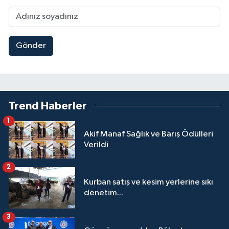
Gönder
Trend Haberler
1
Akif Manaf Sağlık ve Barış Ödülleri
Verildi
2
Kurban satış ve kesim yerlerine sıkı
denetim...
3