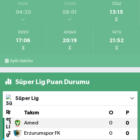
İMSAK
GÜNEŞ
ÖĞLE
04:20
06:01
13:15
İKINDI
AKŞAM
YATSI
17:06
20:19
21:52
Aylık Vakitler
Süper Lig Puan Durumu
Süper Lig
#
Takım
O
P
1
Amed
0
0
2
Erzurumspor FK
0
0