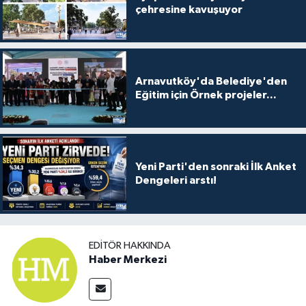
çehresine kavuşuyor
Arnavutköy'da Belediye'den
Eğitim için Örnek projeler...
Yeni Parti'den sonraki İlk Anket
Dengeleri arstı!
EDITÖR HAKKINDA
Haber Merkezi