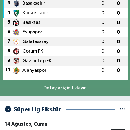
3
Başakşehir
0
0
4
Kocaelispor
0
0
5
Beşiktaş
0
0
6
Eyüpspor
0
0
7
Galatasaray
0
0
8
Çorum FK
0
0
9
Gaziantep FK
0
0
10
Alanyaspor
0
0
Detaylar için tıklayın
Süper Lig Fikstür
14 Ağustos, Cuma