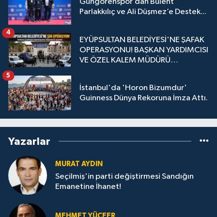
Güngörenspor’dan Bülent
Parlakkılıç ve Ali Düşmez’e Destek...
4
EYÜPSULTAN BELEDİYESİ'NE ŞAFAK
OPERASYONU! BAŞKAN YARDIMCISI
VE ÖZEL KALEM MÜDÜRÜ
GÖZALTINDA
5
İstanbul'da 'Horon Bizumdur'
Guinness Dünya Rekoruna İmza Attı.
Yazarlar
MURAT AYDIN
Seçilmiş'in parti değiştirmesi Sandığın
Emanetine İhanet!
MEHMET YÜCEER