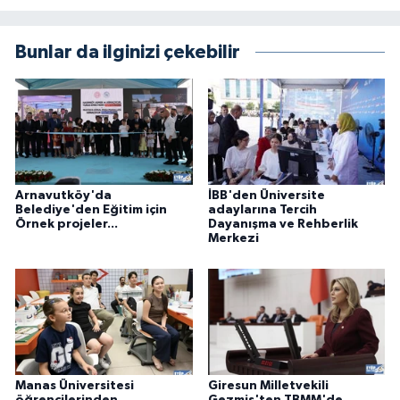
Bunlar da ilginizi çekebilir
Arnavutköy'da
İBB'den Üniversite
Belediye'den Eğitim için
adaylarına Tercih
Örnek projeler...
Dayanışma ve Rehberlik
Merkezi
Manas Üniversitesi
Giresun Milletvekili
öğrencilerinden
Gezmiş'ten TBMM'de