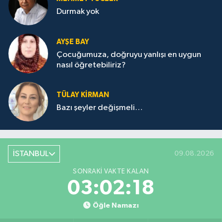
Durmak yok
AYŞE BAY
Çocuğumuza, doğruyu yanlışı en uygun
nasıl öğretebiliriz?
TÜLAY KİRMAN
Bazı şeyler değişmeli…
İSTANBUL
09.08.2026
SONRAKI VAKTE KALAN
03:02:18
Öğle Namazı