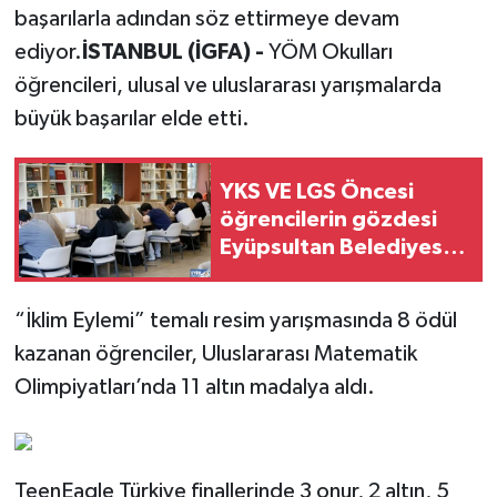
başarılarla adından söz ettirmeye devam
ediyor.
İSTANBUL (İGFA) -
YÖM Okulları
öğrencileri, ulusal ve uluslararası yarışmalarda
büyük başarılar elde etti.
YKS VE LGS Öncesi
öğrencilerin gözdesi
Eyüpsultan Belediyesi
kütüphaneleri
“İklim Eylemi” temalı resim yarışmasında 8 ödül
kazanan öğrenciler, Uluslararası Matematik
Olimpiyatları’nda 11 altın madalya aldı.
TeenEagle Türkiye finallerinde 3 onur, 2 altın, 5