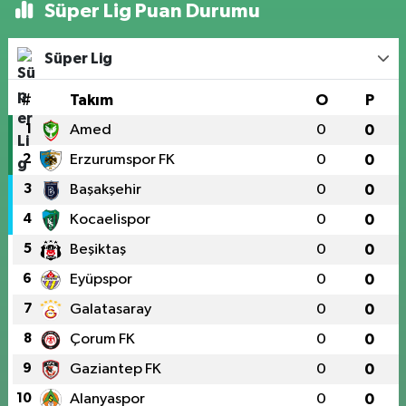
Süper Lig Puan Durumu
Süper Lig
#
Takım
O
P
1
Amed
0
0
2
Erzurumspor FK
0
0
3
Başakşehir
0
0
4
Kocaelispor
0
0
5
Beşiktaş
0
0
6
Eyüpspor
0
0
7
Galatasaray
0
0
8
Çorum FK
0
0
9
Gaziantep FK
0
0
10
Alanyaspor
0
0