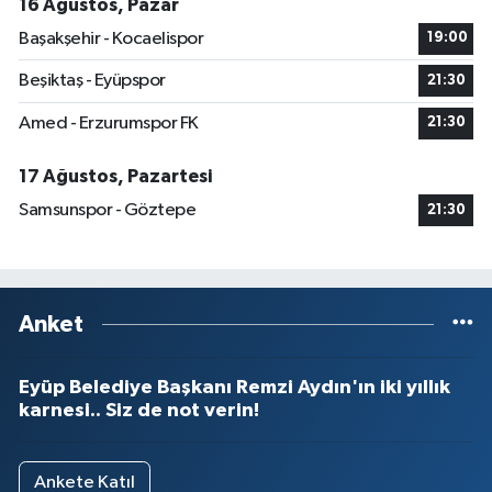
16 Ağustos, Pazar
Başakşehir - Kocaelispor
19:00
Beşiktaş - Eyüpspor
21:30
Amed - Erzurumspor FK
21:30
17 Ağustos, Pazartesi
Samsunspor - Göztepe
21:30
Anket
Eyüp Belediye Başkanı Remzi Aydın'ın iki yıllık
karnesi.. Siz de not verin!
Ankete Katıl