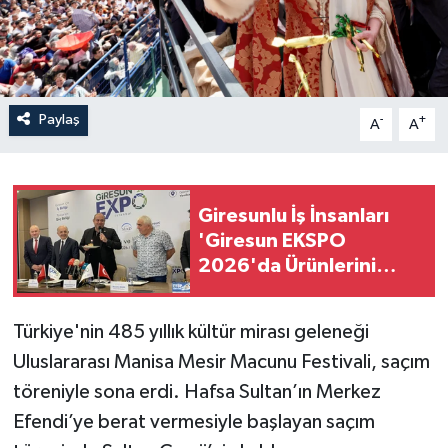
Paylaş
-
+
A
A
Giresunlu İş İnsanları
'Giresun EKSPO
2026'da Ürünlerini
sergileyecek!
Türkiye'nin 485 yıllık kültür mirası geleneği
Uluslararası Manisa Mesir Macunu Festivali, saçım
töreniyle sona erdi. Hafsa Sultan’ın Merkez
Efendi’ye berat vermesiyle başlayan saçım