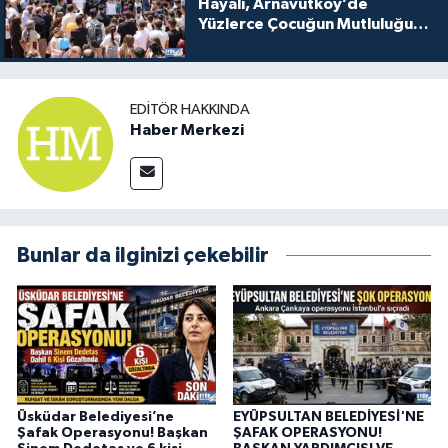
Hayali, Arnavutköy’de
Yüzlerce Çocuğun Mutluluğu
Oldu
EDITÖR HAKKINDA
Haber Merkezi
Bunlar da ilginizi çekebilir
Üsküdar Belediyesi’ne
EYÜPSULTAN BELEDİYESİ'NE
Şafak Operasyonu! Başkan
ŞAFAK OPERASYONU!