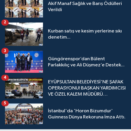
Akif Manaf Sağlık ve Barış Ödülleri
Verildi
2
Kurban satış ve kesim yerlerine sıkı
denetim...
3
Güngörenspor’dan Bülent
Parlakkılıç ve Ali Düşmez’e Destek...
4
EYÜPSULTAN BELEDİYESİ'NE ŞAFAK
OPERASYONU! BAŞKAN YARDIMCISI
VE ÖZEL KALEM MÜDÜRÜ
GÖZALTINDA
5
İstanbul'da 'Horon Bizumdur'
Guinness Dünya Rekoruna İmza Attı.