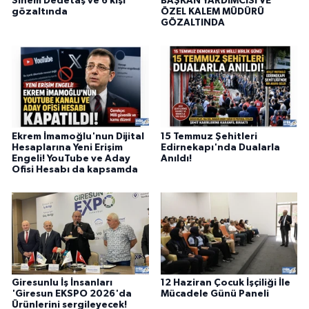
Sinem Dedetaş ve 6 kişi
BAŞKAN YARDIMCISI VE
gözaltında
ÖZEL KALEM MÜDÜRÜ
GÖZALTINDA
Ekrem İmamoğlu'nun Dijital
15 Temmuz Şehitleri
Hesaplarına Yeni Erişim
Edirnekapı'nda Dualarla
Engeli! YouTube ve Aday
Anıldı!
Ofisi Hesabı da kapsamda
Giresunlu İş İnsanları
12 Haziran Çocuk İşçiliği İle
'Giresun EKSPO 2026'da
Mücadele Günü Paneli
Ürünlerini sergileyecek!