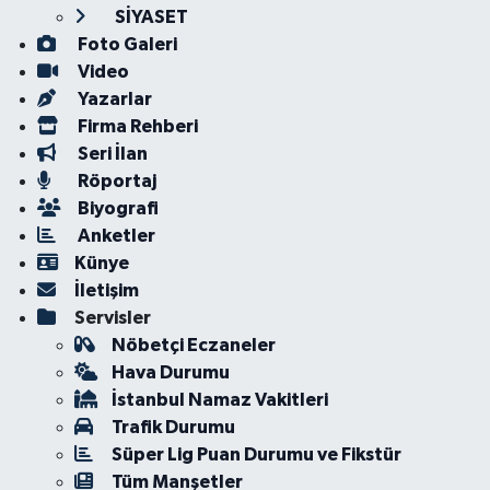
SİYASET
Foto Galeri
Video
Yazarlar
Firma Rehberi
Seri İlan
Röportaj
Biyografi
Anketler
Künye
İletişim
Servisler
Nöbetçi Eczaneler
Hava Durumu
İstanbul Namaz Vakitleri
Trafik Durumu
Süper Lig Puan Durumu ve Fikstür
Tüm Manşetler