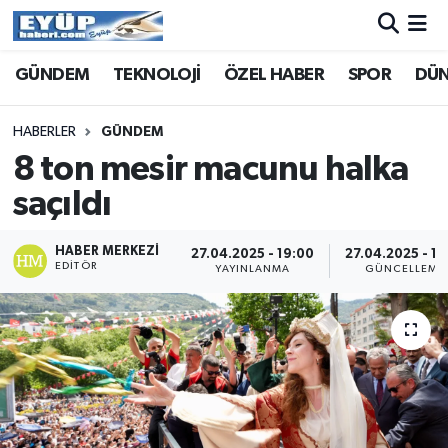
GÜNDEM
TEKNOLOJİ
ÖZEL HABER
SPOR
DÜ
HABERLER
GÜNDEM
8 ton mesir macunu halka
saçıldı
HABER MERKEZI
27.04.2025 - 19:00
27.04.2025 - 19
EDITÖR
YAYINLANMA
GÜNCELLEME