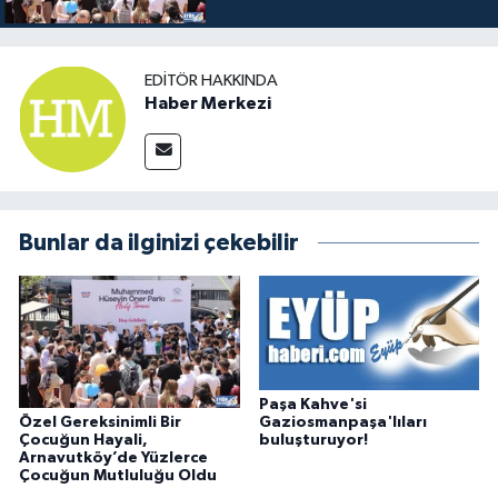
Oldu
EDITÖR HAKKINDA
Haber Merkezi
Bunlar da ilginizi çekebilir
Paşa Kahve'si
Özel Gereksinimli Bir
Gaziosmanpaşa'lıları
Çocuğun Hayali,
buluşturuyor!
Arnavutköy’de Yüzlerce
Çocuğun Mutluluğu Oldu