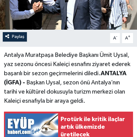
Paylaş
-
+
A
A
Antalya Muratpaşa Belediye Başkanı Ümit Uysal,
yaz sezonu öncesi Kaleiçi esnafını ziyaret ederek
başarılı bir sezon geçirmelerini diledi.
ANTALYA
(İGFA) -
Başkan Uysal, sezon önü Antalya’nın
tarihi ve kültürel dokusuyla turizm merkezi olan
Kaleiçi esnafıyla bir araya geldi.
Protürk ile kritik ilaçlar
artık ülkemizde
üretilecek