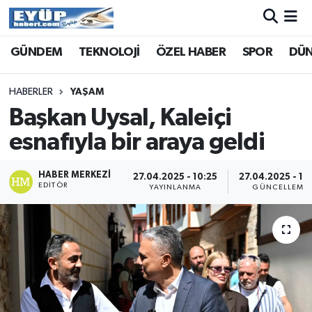
GÜNDEM
TEKNOLOJİ
ÖZEL HABER
SPOR
DÜ
HABERLER
YAŞAM
Başkan Uysal, Kaleiçi
esnafıyla bir araya geldi
HABER MERKEZI
27.04.2025 - 10:25
27.04.2025 - 10
EDITÖR
YAYINLANMA
GÜNCELLEME