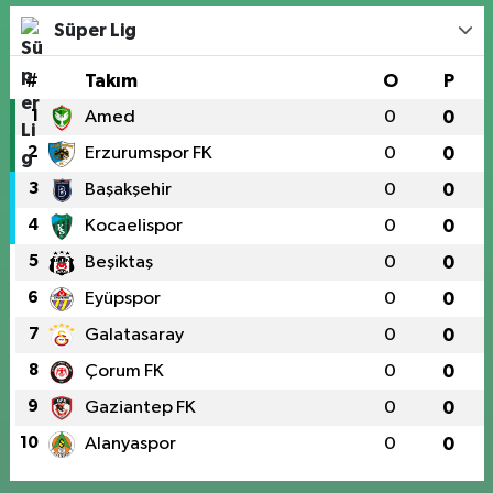
Süper Lig
#
Takım
O
P
1
Amed
0
0
2
Erzurumspor FK
0
0
3
Başakşehir
0
0
4
Kocaelispor
0
0
5
Beşiktaş
0
0
6
Eyüpspor
0
0
7
Galatasaray
0
0
8
Çorum FK
0
0
9
Gaziantep FK
0
0
10
Alanyaspor
0
0