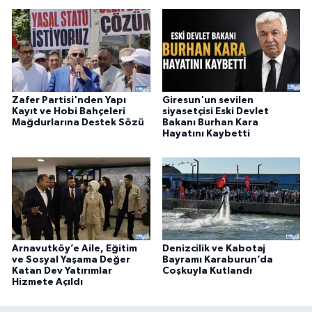
Zafer Partisi'nden Yapı
Giresun'un sevilen
Kayıt ve Hobi Bahçeleri
siyasetçisi Eski Devlet
Mağdurlarına Destek Sözü
Bakanı Burhan Kara
Hayatını Kaybetti
Arnavutköy’e Aile, Eğitim
Denizcilik ve Kabotaj
ve Sosyal Yaşama Değer
Bayramı Karaburun’da
Katan Dev Yatırımlar
Coşkuyla Kutlandı
Hizmete Açıldı