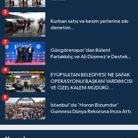
2
Kurban satış ve kesim yerlerine sıkı
denetim...
3
Güngörenspor’dan Bülent
Parlakkılıç ve Ali Düşmez’e Destek...
4
EYÜPSULTAN BELEDİYESİ'NE ŞAFAK
OPERASYONU! BAŞKAN YARDIMCISI
VE ÖZEL KALEM MÜDÜRÜ
GÖZALTINDA
5
İstanbul'da 'Horon Bizumdur'
Guinness Dünya Rekoruna İmza Attı.