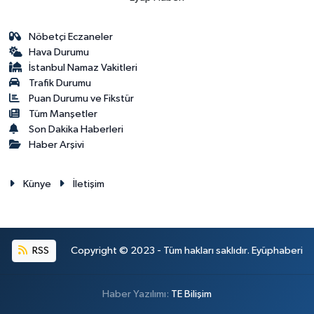
Nöbetçi Eczaneler
Hava Durumu
İstanbul Namaz Vakitleri
Trafik Durumu
Puan Durumu ve Fikstür
Tüm Manşetler
Son Dakika Haberleri
Haber Arşivi
Künye
İletişim
RSS
Copyright © 2023 - Tüm hakları saklıdır. Eyüphaberi
Haber Yazılımı:
TE Bilişim