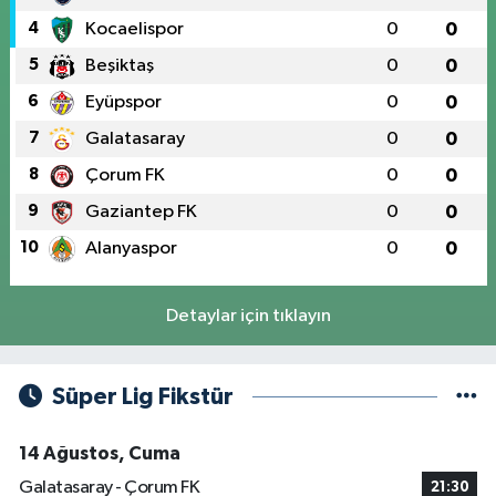
4
Kocaelispor
0
0
5
Beşiktaş
0
0
6
Eyüpspor
0
0
7
Galatasaray
0
0
8
Çorum FK
0
0
9
Gaziantep FK
0
0
10
Alanyaspor
0
0
Detaylar için tıklayın
Süper Lig Fikstür
14 Ağustos, Cuma
Galatasaray - Çorum FK
21:30