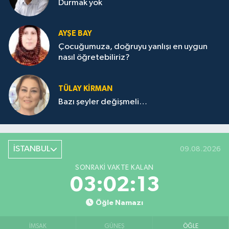
Durmak yok
AYŞE BAY
Çocuğumuza, doğruyu yanlışı en uygun
nasıl öğretebiliriz?
TÜLAY KİRMAN
Bazı şeyler değişmeli…
İSTANBUL
09.08.2026
SONRAKI VAKTE KALAN
03:02:13
Öğle Namazı
İMSAK
GÜNEŞ
ÖĞLE