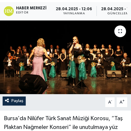
HABER MERKEZI
28.04.2025 - 12:06
28.04.2025 - 12
EDITÖR
YAYINLANMA
GÜNCELLEME
Paylaş
-
+
A
A
Bursa'da Nilüfer Türk Sanat Müziği Korosu, “Taş
Plaktan Nağmeler Konseri” ile unutulmaya yüz