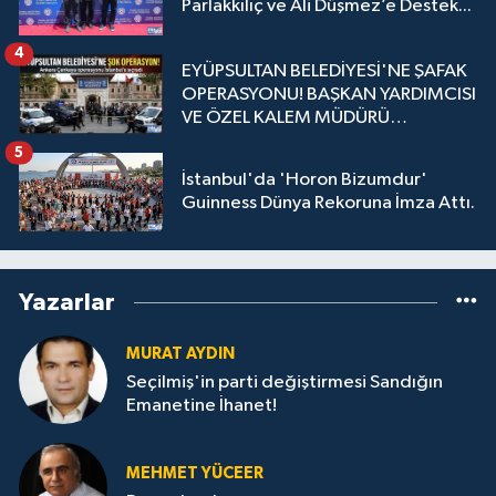
Parlakkılıç ve Ali Düşmez’e Destek...
4
EYÜPSULTAN BELEDİYESİ'NE ŞAFAK
OPERASYONU! BAŞKAN YARDIMCISI
VE ÖZEL KALEM MÜDÜRÜ
GÖZALTINDA
5
İstanbul'da 'Horon Bizumdur'
Guinness Dünya Rekoruna İmza Attı.
Yazarlar
MURAT AYDIN
Seçilmiş'in parti değiştirmesi Sandığın
Emanetine İhanet!
MEHMET YÜCEER