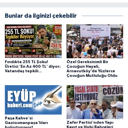
Bunlar da ilginizi çekebilir
Fındıkta 255 TL Şoku!
Özel Gereksinimli Bir
Üretici 'En Az 400 TL' diyor;
Çocuğun Hayali,
Vatandaş tepkili...
Arnavutköy’de Yüzlerce
Çocuğun Mutluluğu Oldu
Paşa Kahve'si
Zafer Partisi'nden Yapı
Gaziosmanpaşa'lıları
Kayıt ve Hobi Bahçeleri
buluşturuyor!