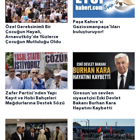
Paşa Kahve'si
Özel Gereksinimli Bir
Gaziosmanpaşa'lıları
Çocuğun Hayali,
buluşturuyor!
Arnavutköy’de Yüzlerce
Çocuğun Mutluluğu Oldu
Zafer Partisi'nden Yapı
Giresun'un sevilen
Kayıt ve Hobi Bahçeleri
siyasetçisi Eski Devlet
Mağdurlarına Destek Sözü
Bakanı Burhan Kara
Hayatını Kaybetti