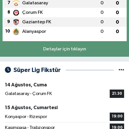
7
Galatasaray
0
0
8
Çorum FK
0
0
9
Gaziantep FK
0
0
10
Alanyaspor
0
0
Detaylar için tıklayın
Süper Lig Fikstür
14 Ağustos, Cuma
Galatasaray - Çorum FK
21:30
15 Ağustos, Cumartesi
Konyaspor - Rizespor
19:00
Kasımpaşa - Trabzonspor
19:00