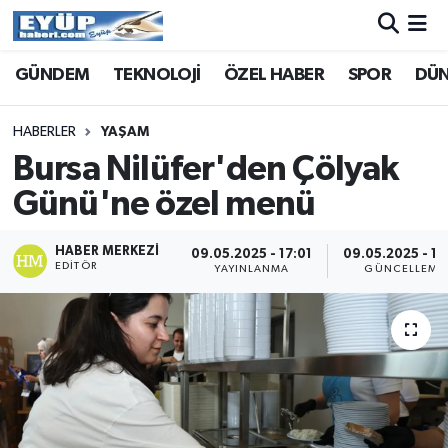
GÜNDEM
TEKNOLOJİ
ÖZEL HABER
SPOR
DÜ
HABERLER
YAŞAM
Bursa Nilüfer'den Çölyak
Günü'ne özel menü
HABER MERKEZI
09.05.2025 - 17:01
09.05.2025 - 17
EDITÖR
YAYINLANMA
GÜNCELLEME