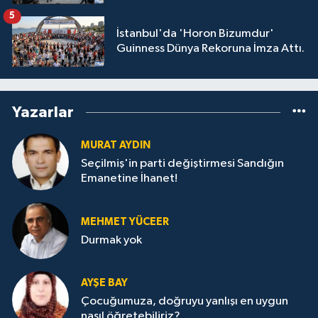
GÖZALTINDA
5
İstanbul'da 'Horon Bizumdur'
Guinness Dünya Rekoruna İmza Attı.
Yazarlar
MURAT AYDIN
Seçilmiş'in parti değiştirmesi Sandığın
Emanetine İhanet!
MEHMET YÜCEER
Durmak yok
AYŞE BAY
Çocuğumuza, doğruyu yanlışı en uygun
nasıl öğretebiliriz?