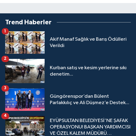
Trend Haberler
1
Akif Manaf Sağlık ve Barış Ödülleri
Verildi
2
Kurban satış ve kesim yerlerine sıkı
denetim...
3
Güngörenspor’dan Bülent
Parlakkılıç ve Ali Düşmez’e Destek...
4
EYÜPSULTAN BELEDİYESİ'NE ŞAFAK
OPERASYONU! BAŞKAN YARDIMCISI
VE ÖZEL KALEM MÜDÜRÜ