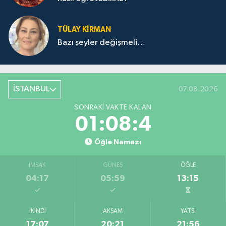
TÜLAY KİRMAN
Bazı şeyler değişmeli…
İSTANBUL
07.08.2026
SONRAKI VAKTE KALAN
01:08:4
Öğle Namazı
İMSAK
GÜNEŞ
ÖĞLE
04:17
05:59
13:15
İKINDI
AKŞAM
YATSI
17:07
20:21
21:56