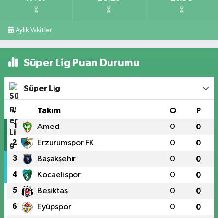
Aylık Vakitler
Süper Lig Puan Durumu
Süper Lig
#
Takım
O
P
1
Amed
0
0
2
Erzurumspor FK
0
0
3
Başakşehir
0
0
4
Kocaelispor
0
0
5
Beşiktaş
0
0
6
Eyüpspor
0
0