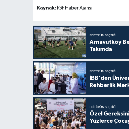
Kaynak:
İGF Haber Ajansı
EDITÖRÜN SEÇTIĞI
Arnavutköy Be
Takımda
EDITÖRÜN SEÇTIĞI
İBB'den Üniver
Rehberlik Mer
EDITÖRÜN SEÇTIĞI
Özel Gereksini
Yüzlerce Çocu