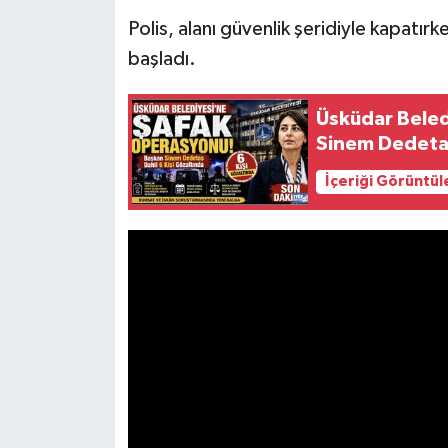
Polis, alanı güvenlik şeridiyle kapatırk
başladı.
Üsküdar Beled
Sinem Dedetaş
İçeriği Görüntül