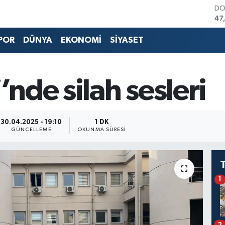
DO
47
EU
55
POR
DÜNYA
EKONOMİ
SİYASET
ST
64
GR
65
’nde silah sesleri
Bİ
13
BI
64
30.04.2025 - 19:10
1 DK
GÜNCELLEME
OKUNMA SÜRESI
1
2