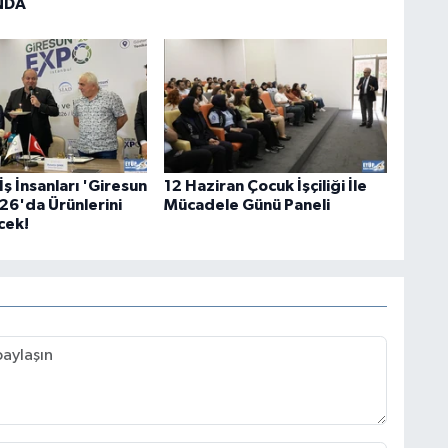
NDA
İş İnsanları 'Giresun
12 Haziran Çocuk İşçiliği İle
6'da Ürünlerini
Mücadele Günü Paneli
cek!