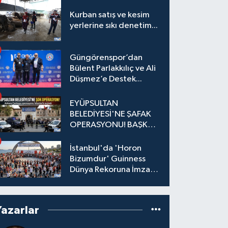
Kurban satış ve kesim
yerlerine sıkı denetim...
Güngörenspor’dan
Bülent Parlakkılıç ve Ali
Düşmez’e Destek...
EYÜPSULTAN
BELEDİYESİ'NE ŞAFAK
OPERASYONU! BAŞKAN
YARDIMCISI VE ÖZEL
KALEM MÜDÜRÜ
İstanbul'da 'Horon
GÖZALTINDA
Bizumdur' Guinness
Dünya Rekoruna İmza
Attı.
Yazarlar