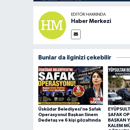
EDITÖR HAKKINDA
Haber Merkezi
Bunlar da ilginizi çekebilir
Üsküdar Belediyesi’ne Şafak
EYÜPSULT
Operasyonu! Başkan Sinem
ŞAFAK O
Dedetaş ve 6 kişi gözaltında
BAŞKAN Y
KALEM M