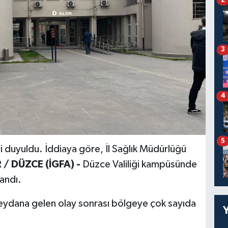
3
4
5
i duyuldu. İddiaya göre, İl Sağlık Müdürlüğü
 / DÜZCE (İGFA) -
Düzce Valiliği kampüsünde
şandı.
meydana gelen olay sonrası bölgeye çok sayıda