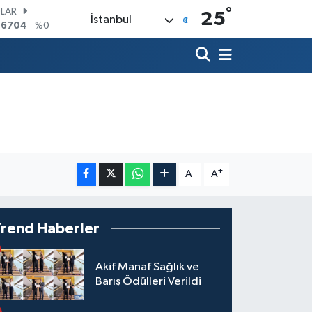
°
LAR
25
İstanbul
,6704
%0
RO
,0406
%-0.08
ERLİN
,2143
%0
AM ALTIN
00.87
%0.12
ST100
.799
%70
TCOIN
.643,95
%0.16
-
+
A
A
Trend Haberler
Akif Manaf Sağlık ve
Barış Ödülleri Verildi