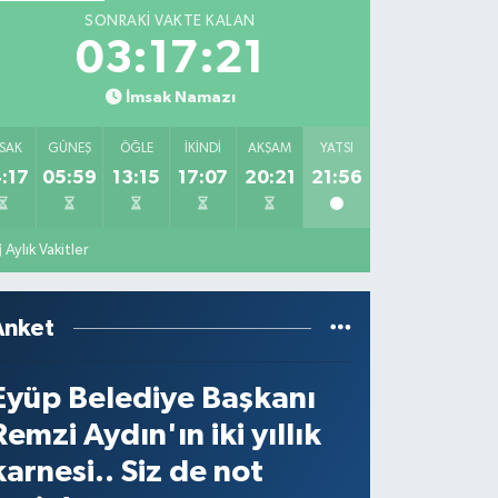
SONRAKI VAKTE KALAN
03:17:21
İmsak Namazı
SAK
GÜNEŞ
ÖĞLE
İKINDI
AKŞAM
YATSI
:17
05:59
13:15
17:07
20:21
21:56
Aylık Vakitler
Anket
Eyüp Belediye Başkanı
Remzi Aydın'ın iki yıllık
karnesi.. Siz de not