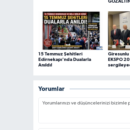
GÖZALTI
15 Temmuz Şehitleri
Giresunlu 
Edirnekapı'nda Dualarla
EKSPO 202
Anıldı!
sergileye
Yorumlar