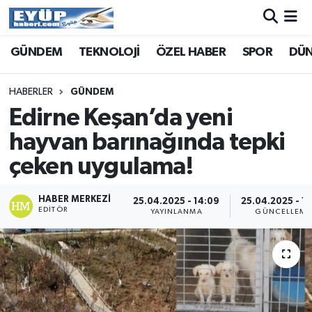
GÜNDEM
TEKNOLOJİ
ÖZEL HABER
SPOR
DÜ
HABERLER
GÜNDEM
Edirne Keşan’da yeni
hayvan barınağında tepki
çeken uygulama!
HABER MERKEZI
25.04.2025 - 14:09
25.04.2025 - 14
EDITÖR
YAYINLANMA
GÜNCELLEME