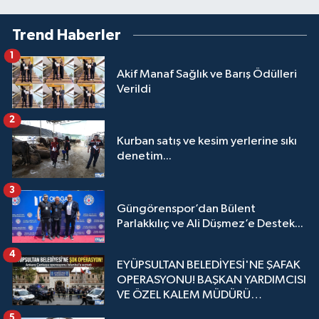
Trend Haberler
1
Akif Manaf Sağlık ve Barış Ödülleri
Verildi
2
Kurban satış ve kesim yerlerine sıkı
denetim...
3
Güngörenspor’dan Bülent
Parlakkılıç ve Ali Düşmez’e Destek...
4
EYÜPSULTAN BELEDİYESİ'NE ŞAFAK
OPERASYONU! BAŞKAN YARDIMCISI
VE ÖZEL KALEM MÜDÜRÜ
GÖZALTINDA
5