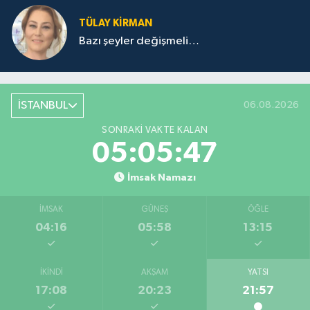
TÜLAY KİRMAN
Bazı şeyler değişmeli…
İSTANBUL
06.08.2026
SONRAKI VAKTE KALAN
05:05:47
İmsak Namazı
İMSAK
GÜNEŞ
ÖĞLE
04:16
05:58
13:15
İKINDI
AKŞAM
YATSI
17:08
20:23
21:57