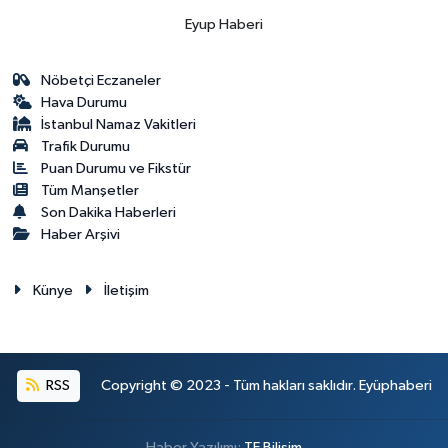
Eyup Haberi
Nöbetçi Eczaneler
Hava Durumu
İstanbul Namaz Vakitleri
Trafik Durumu
Puan Durumu ve Fikstür
Tüm Manşetler
Son Dakika Haberleri
Haber Arşivi
Künye
İletişim
RSS
Copyright © 2023 - Tüm hakları saklıdır. Eyüphaberi
Haber Yazılımı:
TE Bilişim