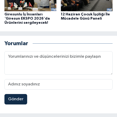
Giresunlu İş İnsanları
12 Haziran Çocuk İşçiliği İle
'Giresun EKSPO 2026'da
Mücadele Günü Paneli
Ürünlerini sergileyecek!
Yorumlar
Gönder