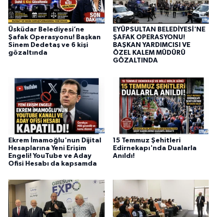
Üsküdar Belediyesi’ne
EYÜPSULTAN BELEDİYESİ'NE
Şafak Operasyonu! Başkan
ŞAFAK OPERASYONU!
Sinem Dedetaş ve 6 kişi
BAŞKAN YARDIMCISI VE
gözaltında
ÖZEL KALEM MÜDÜRÜ
GÖZALTINDA
Ekrem İmamoğlu'nun Dijital
15 Temmuz Şehitleri
Hesaplarına Yeni Erişim
Edirnekapı'nda Dualarla
Engeli! YouTube ve Aday
Anıldı!
Ofisi Hesabı da kapsamda