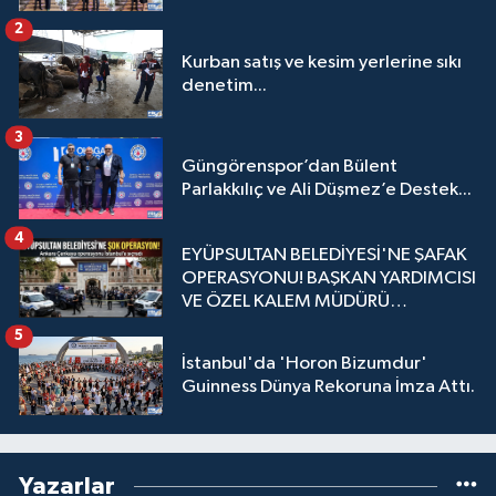
2
Kurban satış ve kesim yerlerine sıkı
denetim...
3
Güngörenspor’dan Bülent
Parlakkılıç ve Ali Düşmez’e Destek...
4
EYÜPSULTAN BELEDİYESİ'NE ŞAFAK
OPERASYONU! BAŞKAN YARDIMCISI
VE ÖZEL KALEM MÜDÜRÜ
GÖZALTINDA
5
İstanbul'da 'Horon Bizumdur'
Guinness Dünya Rekoruna İmza Attı.
Yazarlar