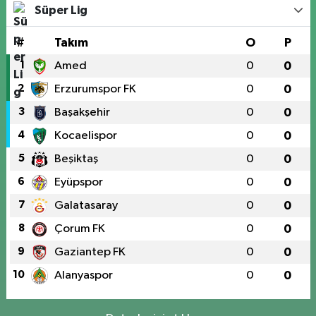
Süper Lig
#
Takım
O
P
1
Amed
0
0
2
Erzurumspor FK
0
0
3
Başakşehir
0
0
4
Kocaelispor
0
0
5
Beşiktaş
0
0
6
Eyüpspor
0
0
7
Galatasaray
0
0
8
Çorum FK
0
0
9
Gaziantep FK
0
0
10
Alanyaspor
0
0