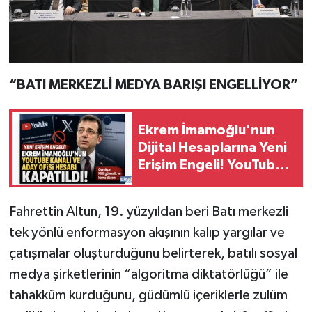
“BATI MERKEZLİ MEDYA BARIŞI ENGELLİYOR”
Ekrem İmamoğlu'nun
Dijital Hesaplarına Yeni
Erişim Engeli! YouTube
ve Aday Ofisi Hesabı da
kapsamda
Fahrettin Altun, 19. yüzyıldan beri Batı merkezli
tek yönlü enformasyon akışının kalıp yargılar ve
çatışmalar oluşturduğunu belirterek, batılı sosyal
medya şirketlerinin “algoritma diktatörlüğü” ile
tahakküm kurduğunu, güdümlü içeriklerle zulüm