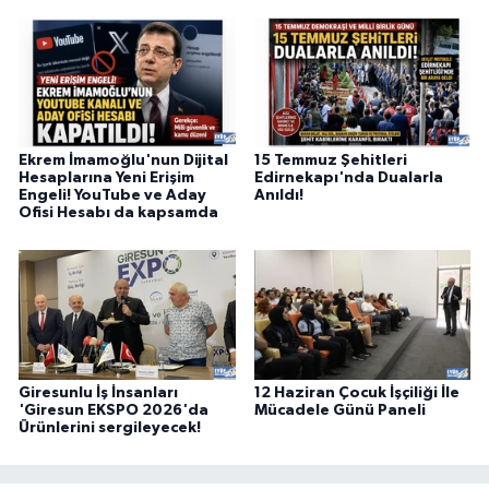
Ekrem İmamoğlu'nun Dijital
15 Temmuz Şehitleri
Hesaplarına Yeni Erişim
Edirnekapı'nda Dualarla
Engeli! YouTube ve Aday
Anıldı!
Ofisi Hesabı da kapsamda
Giresunlu İş İnsanları
12 Haziran Çocuk İşçiliği İle
'Giresun EKSPO 2026'da
Mücadele Günü Paneli
Ürünlerini sergileyecek!