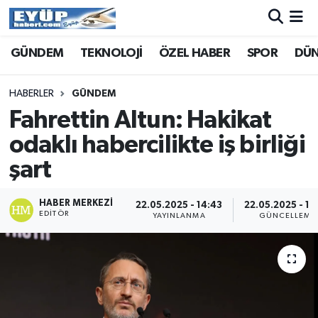
GÜNDEM
TEKNOLOJİ
ÖZEL HABER
SPOR
DÜ
HABERLER
GÜNDEM
Fahrettin Altun: Hakikat
odaklı habercilikte iş birliği
şart
HABER MERKEZI
22.05.2025 - 14:43
22.05.2025 - 14
EDITÖR
YAYINLANMA
GÜNCELLEME