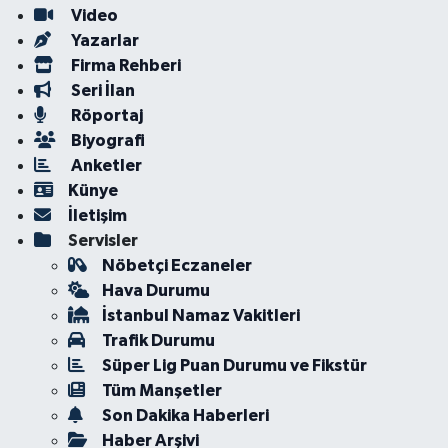
Video
Yazarlar
Firma Rehberi
Seri İlan
Röportaj
Biyografi
Anketler
Künye
İletişim
Servisler
Nöbetçi Eczaneler
Hava Durumu
İstanbul Namaz Vakitleri
Trafik Durumu
Süper Lig Puan Durumu ve Fikstür
Tüm Manşetler
Son Dakika Haberleri
Haber Arşivi