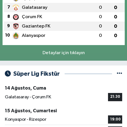
7
Galatasaray
0
0
8
Çorum FK
0
0
9
Gaziantep FK
0
0
10
Alanyaspor
0
0
Detaylar için tıklayın
Süper Lig Fikstür
14 Ağustos, Cuma
Galatasaray - Çorum FK
21:30
15 Ağustos, Cumartesi
Konyaspor - Rizespor
19:00