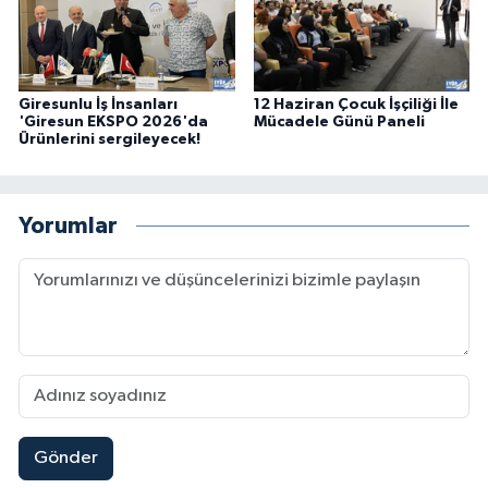
Giresunlu İş İnsanları
12 Haziran Çocuk İşçiliği İle
'Giresun EKSPO 2026'da
Mücadele Günü Paneli
Ürünlerini sergileyecek!
Yorumlar
Gönder