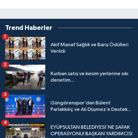
Trend Haberler
1
Akif Manaf Sağlık ve Barış Ödülleri
Verildi
2
Kurban satış ve kesim yerlerine sıkı
denetim...
3
Güngörenspor’dan Bülent
Parlakkılıç ve Ali Düşmez’e Destek...
4
EYÜPSULTAN BELEDİYESİ'NE ŞAFAK
OPERASYONU! BAŞKAN YARDIMCISI