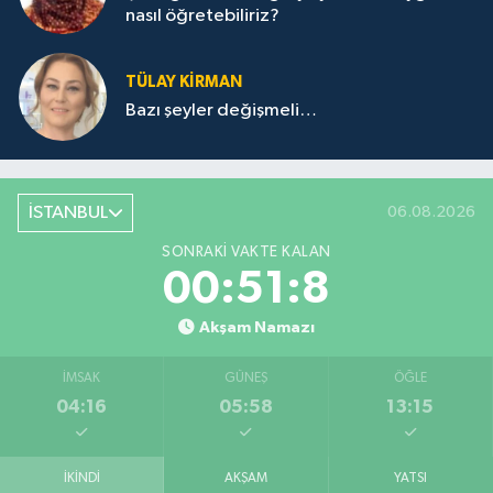
nasıl öğretebiliriz?
TÜLAY KİRMAN
Bazı şeyler değişmeli…
İSTANBUL
06.08.2026
SONRAKI VAKTE KALAN
00:51:8
Akşam Namazı
İMSAK
GÜNEŞ
ÖĞLE
04:16
05:58
13:15
İKINDI
AKŞAM
YATSI