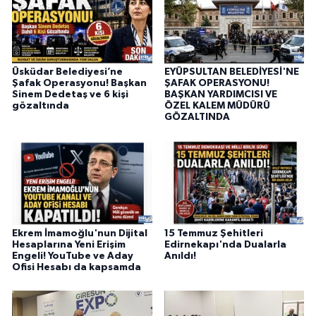
Üsküdar Belediyesi’ne
EYÜPSULTAN BELEDİYESİ'NE
Şafak Operasyonu! Başkan
ŞAFAK OPERASYONU!
Sinem Dedetaş ve 6 kişi
BAŞKAN YARDIMCISI VE
gözaltında
ÖZEL KALEM MÜDÜRÜ
GÖZALTINDA
Ekrem İmamoğlu'nun Dijital
15 Temmuz Şehitleri
Hesaplarına Yeni Erişim
Edirnekapı'nda Dualarla
Engeli! YouTube ve Aday
Anıldı!
Ofisi Hesabı da kapsamda