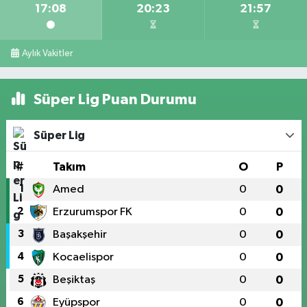
17:08
20:23
21:57
Aylık Vakitler
Süper Lig Puan Durumu
Süper Lig
#
Takım
O
P
1
Amed
0
0
2
Erzurumspor FK
0
0
3
Başakşehir
0
0
4
Kocaelispor
0
0
5
Beşiktaş
0
0
6
Eyüpspor
0
0