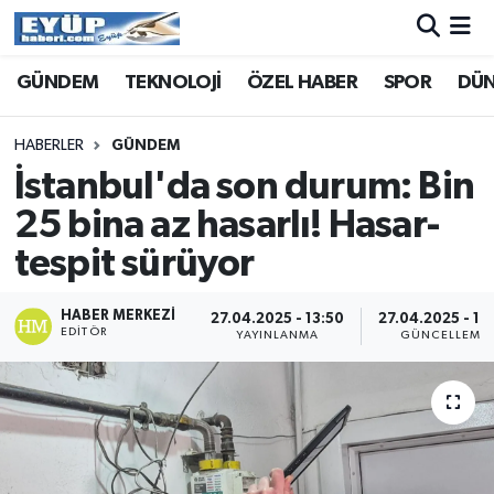
GÜNDEM
TEKNOLOJİ
ÖZEL HABER
SPOR
DÜ
HABERLER
GÜNDEM
İstanbul'da son durum: Bin
25 bina az hasarlı! Hasar-
tespit sürüyor
HABER MERKEZI
27.04.2025 - 13:50
27.04.2025 - 13
EDITÖR
YAYINLANMA
GÜNCELLEME