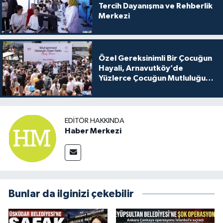
Tercih Dayanışma ve Rehberlik
Merkezi
Özel Gereksinimli Bir Çocuğun
Hayali, Arnavutköy’de
Yüzlerce Çocuğun Mutluluğu
Oldu
EDITÖR HAKKINDA
Haber Merkezi
Bunlar da ilginizi çekebilir