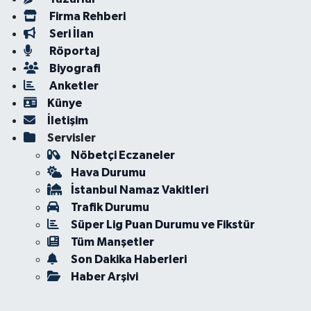
Firma Rehberi
Seri İlan
Röportaj
Biyografi
Anketler
Künye
İletişim
Servisler
Nöbetçi Eczaneler
Hava Durumu
İstanbul Namaz Vakitleri
Trafik Durumu
Süper Lig Puan Durumu ve Fikstür
Tüm Manşetler
Son Dakika Haberleri
Haber Arşivi