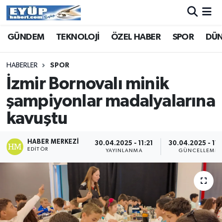
GÜNDEM
TEKNOLOJİ
ÖZEL HABER
SPOR
DÜ
HABERLER
SPOR
İzmir Bornovalı minik
şampiyonlar madalyalarına
kavuştu
HABER MERKEZI
30.04.2025 - 11:21
30.04.2025 - 11:
EDITÖR
YAYINLANMA
GÜNCELLEME