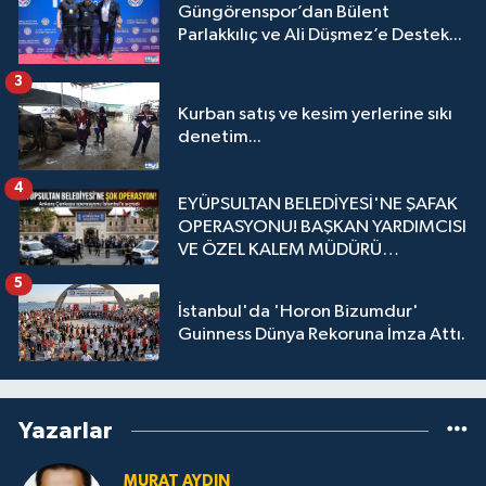
Güngörenspor’dan Bülent
Parlakkılıç ve Ali Düşmez’e Destek...
3
Kurban satış ve kesim yerlerine sıkı
denetim...
4
EYÜPSULTAN BELEDİYESİ'NE ŞAFAK
OPERASYONU! BAŞKAN YARDIMCISI
VE ÖZEL KALEM MÜDÜRÜ
GÖZALTINDA
5
İstanbul'da 'Horon Bizumdur'
Guinness Dünya Rekoruna İmza Attı.
Yazarlar
MURAT AYDIN