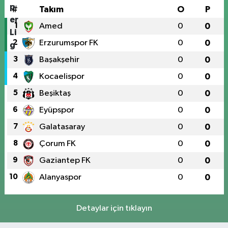
#
Takım
O
P
1
Amed
0
0
2
Erzurumspor FK
0
0
3
Başakşehir
0
0
4
Kocaelispor
0
0
5
Beşiktaş
0
0
6
Eyüpspor
0
0
7
Galatasaray
0
0
8
Çorum FK
0
0
9
Gaziantep FK
0
0
10
Alanyaspor
0
0
Detaylar için tıklayın