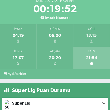
SONRAKI VAKTE KALAN
00:19:52
İmsak Namazı
İMSAK
GÜNEŞ
ÖĞLE
04:19
06:00
13:15
İKINDI
AKŞAM
YATSI
17:07
20:20
21:54
Aylık Vakitler
Süper Lig Puan Durumu
Süper Lig