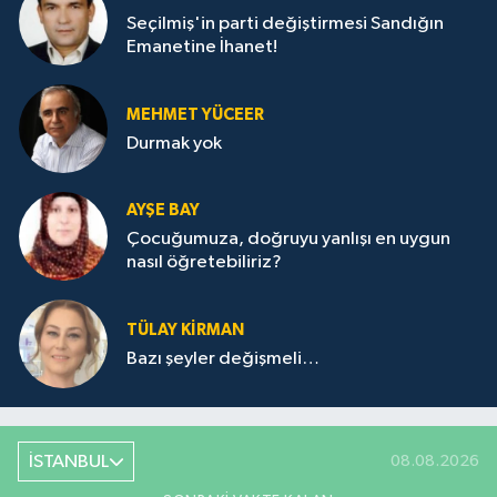
Seçilmiş'in parti değiştirmesi Sandığın
Emanetine İhanet!
MEHMET YÜCEER
Durmak yok
AYŞE BAY
Çocuğumuza, doğruyu yanlışı en uygun
nasıl öğretebiliriz?
TÜLAY KİRMAN
Bazı şeyler değişmeli…
İSTANBUL
08.08.2026