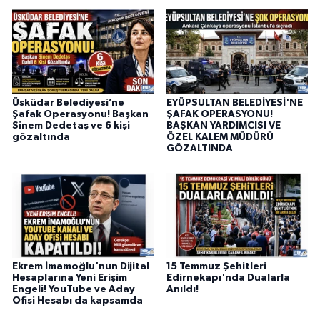
Üsküdar Belediyesi’ne
EYÜPSULTAN BELEDİYESİ'NE
Şafak Operasyonu! Başkan
ŞAFAK OPERASYONU!
Sinem Dedetaş ve 6 kişi
BAŞKAN YARDIMCISI VE
gözaltında
ÖZEL KALEM MÜDÜRÜ
GÖZALTINDA
Ekrem İmamoğlu'nun Dijital
15 Temmuz Şehitleri
Hesaplarına Yeni Erişim
Edirnekapı'nda Dualarla
Engeli! YouTube ve Aday
Anıldı!
Ofisi Hesabı da kapsamda