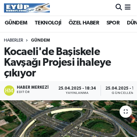
GÜNDEM
TEKNOLOJİ
ÖZEL HABER
SPOR
DÜ
HABERLER
GÜNDEM
Kocaeli'de Başiskele
Kavşağı Projesi ihaleye
çıkıyor
HABER MERKEZI
25.04.2025 - 18:34
25.04.2025 - 19
EDITÖR
YAYINLANMA
GÜNCELLEME