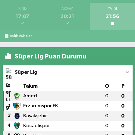
İKINDI
AKŞAM
YATSI
17:07
20:21
21:56
Aylık Vakitler
Süper Lig Puan Durumu
Süper Lig
#
Takım
O
P
1
Amed
0
0
2
Erzurumspor FK
0
0
3
Başakşehir
0
0
4
Kocaelispor
0
0