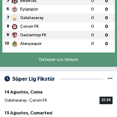
5
Beşiktaş
0
0
6
Eyüpspor
0
0
7
Galatasaray
0
0
8
Çorum FK
0
0
9
Gaziantep FK
0
0
10
Alanyaspor
0
0
Detaylar için tıklayın
Süper Lig Fikstür
14 Ağustos, Cuma
Galatasaray - Çorum FK
21:30
15 Ağustos, Cumartesi