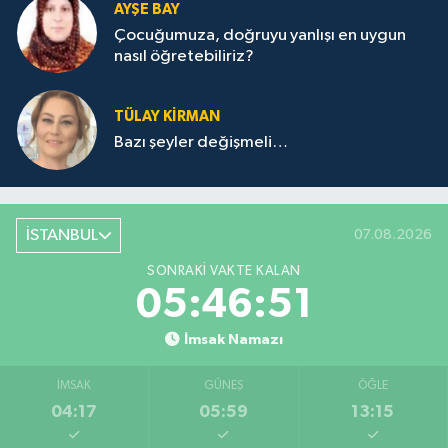
AYŞE BAY
Çocuğumuza, doğruyu yanlışı en uygun
nasıl öğretebiliriz?
TÜLAY KİRMAN
Bazı şeyler değişmeli…
İSTANBUL
07.08.2026
SONRAKI VAKTE KALAN
05:46:51
İmsak Namazı
İMSAK
GÜNEŞ
ÖĞLE
04:17
05:59
13:15