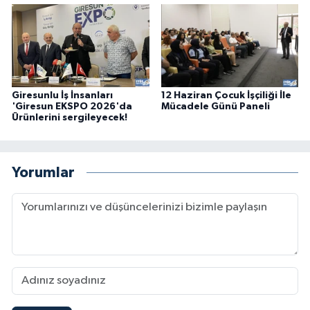
Giresunlu İş İnsanları
12 Haziran Çocuk İşçiliği İle
'Giresun EKSPO 2026'da
Mücadele Günü Paneli
Ürünlerini sergileyecek!
Yorumlar