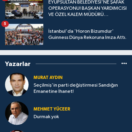
EYÜPSULTAN BELEDİYESİ'NE ŞAFAK
OPERASYONU! BAŞKAN YARDIMCISI
VE ÖZEL KALEM MÜDÜRÜ
GÖZALTINDA
5
İstanbul'da 'Horon Bizumdur'
Guinness Dünya Rekoruna İmza Attı.
Yazarlar
MURAT AYDIN
Seçilmiş'in parti değiştirmesi Sandığın
Emanetine İhanet!
MEHMET YÜCEER
Durmak yok