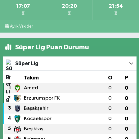
17:07
20:20
21:54
Aylık Vakitler
Süper Lig Puan Durumu
Süper Lig
#
Takım
O
P
1
Amed
0
0
2
Erzurumspor FK
0
0
3
Başakşehir
0
0
4
Kocaelispor
0
0
5
Beşiktaş
0
0
6