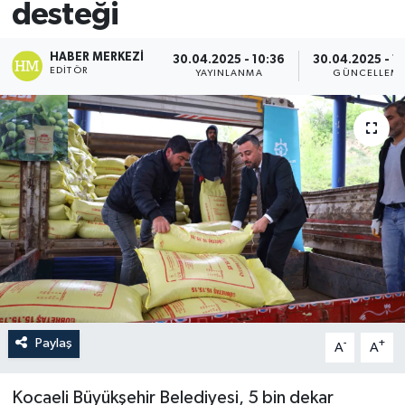
desteği
HABER MERKEZI
30.04.2025 - 10:36
30.04.2025 - 1
EDITÖR
YAYINLANMA
GÜNCELLEM
Paylaş
-
+
A
A
Kocaeli Büyükşehir Belediyesi, 5 bin dekar