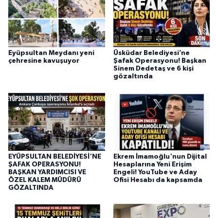
Eyüpsultan Meydanı yeni
Üsküdar Belediyesi’ne
çehresine kavuşuyor
Şafak Operasyonu! Başkan
Sinem Dedetaş ve 6 kişi
gözaltında
EYÜPSULTAN BELEDİYESİ'NE
Ekrem İmamoğlu'nun Dijital
ŞAFAK OPERASYONU!
Hesaplarına Yeni Erişim
BAŞKAN YARDIMCISI VE
Engeli! YouTube ve Aday
ÖZEL KALEM MÜDÜRÜ
Ofisi Hesabı da kapsamda
GÖZALTINDA