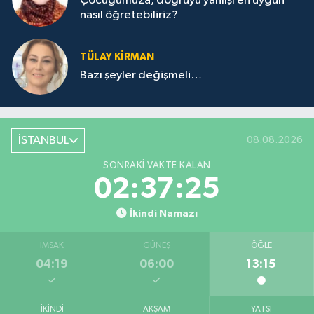
Çocuğumuza, doğruyu yanlışı en uygun
nasıl öğretebiliriz?
TÜLAY KİRMAN
Bazı şeyler değişmeli…
İSTANBUL
08.08.2026
SONRAKI VAKTE KALAN
02:37:25
İkindi Namazı
İMSAK
GÜNEŞ
ÖĞLE
04:19
06:00
13:15
İKINDI
AKŞAM
YATSI