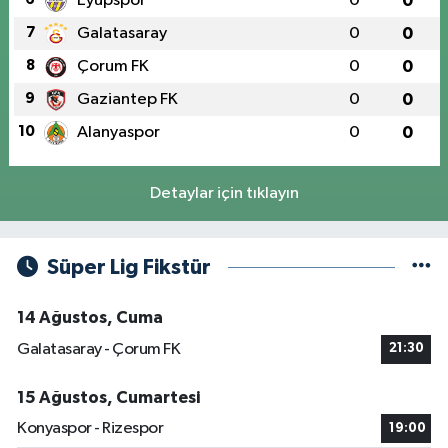
Eyüpspor
0
0
7
Galatasaray
0
0
8
Çorum FK
0
0
9
Gaziantep FK
0
0
10
Alanyaspor
0
0
Detaylar için tıklayın
Süper Lig Fikstür
14 Ağustos, Cuma
Galatasaray - Çorum FK
21:30
15 Ağustos, Cumartesi
Konyaspor - Rizespor
19:00