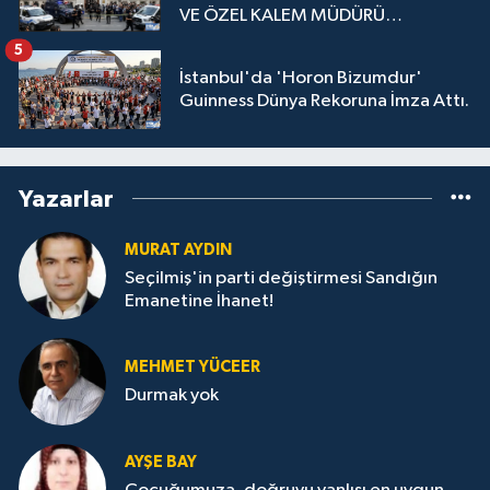
VE ÖZEL KALEM MÜDÜRÜ
GÖZALTINDA
5
İstanbul'da 'Horon Bizumdur'
Guinness Dünya Rekoruna İmza Attı.
Yazarlar
MURAT AYDIN
Seçilmiş'in parti değiştirmesi Sandığın
Emanetine İhanet!
MEHMET YÜCEER
Durmak yok
AYŞE BAY