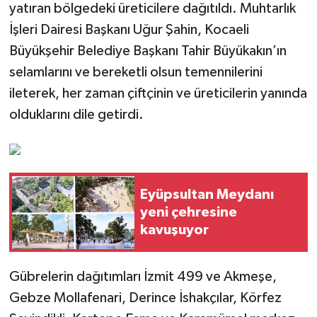
yatıran bölgedeki üreticilere dağıtıldı. Muhtarlık
İşleri Dairesi Başkanı Uğur Şahin, Kocaeli
Büyükşehir Belediye Başkanı Tahir Büyükakın’ın
selamlarını ve bereketli olsun temennilerini
ileterek, her zaman çiftçinin ve üreticilerin yanında
olduklarını dile getirdi.
Eyüpsultan Meydanı
yeni çehresine
kavuşuyor
Gübrelerin dağıtımları İzmit 499 ve Akmeşe,
Gebze Mollafenari, Derince İshakçılar, Körfez