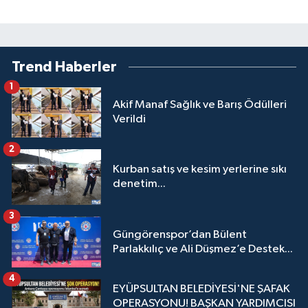
Trend Haberler
1
Akif Manaf Sağlık ve Barış Ödülleri
Verildi
2
Kurban satış ve kesim yerlerine sıkı
denetim...
3
Güngörenspor’dan Bülent
Parlakkılıç ve Ali Düşmez’e Destek...
4
EYÜPSULTAN BELEDİYESİ'NE ŞAFAK
OPERASYONU! BAŞKAN YARDIMCISI