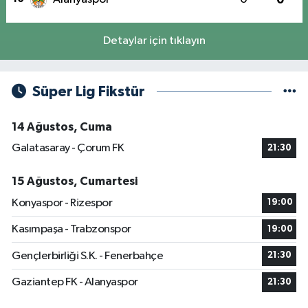
Detaylar için tıklayın
Süper Lig Fikstür
14 Ağustos, Cuma
Galatasaray - Çorum FK
21:30
15 Ağustos, Cumartesi
Konyaspor - Rizespor
19:00
Kasımpaşa - Trabzonspor
19:00
Gençlerbirliği S.K. - Fenerbahçe
21:30
Gaziantep FK - Alanyaspor
21:30