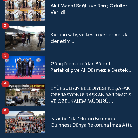
Akif Manaf Sağlık ve Barış Ödülleri
Verildi
2
Kurban satış ve kesim yerlerine sıkı
denetim...
3
Güngörenspor’dan Bülent
Parlakkılıç ve Ali Düşmez’e Destek...
4
EYÜPSULTAN BELEDİYESİ'NE ŞAFAK
OPERASYONU! BAŞKAN YARDIMCISI
VE ÖZEL KALEM MÜDÜRÜ
GÖZALTINDA
5
İstanbul'da 'Horon Bizumdur'
Guinness Dünya Rekoruna İmza Attı.