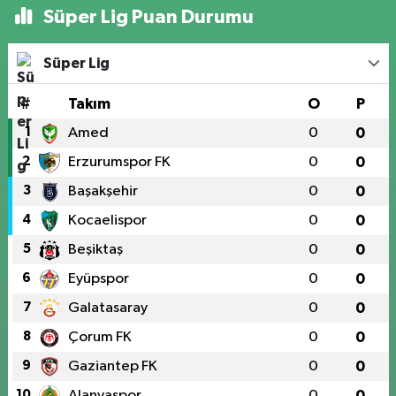
Süper Lig Puan Durumu
Süper Lig
#
Takım
O
P
1
Amed
0
0
2
Erzurumspor FK
0
0
3
Başakşehir
0
0
4
Kocaelispor
0
0
5
Beşiktaş
0
0
6
Eyüpspor
0
0
7
Galatasaray
0
0
8
Çorum FK
0
0
9
Gaziantep FK
0
0
10
Alanyaspor
0
0