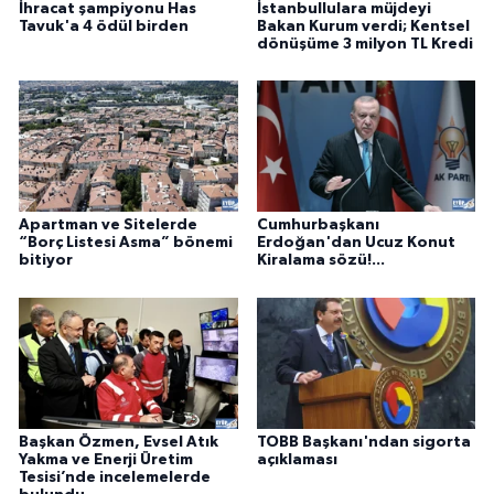
İhracat şampiyonu Has
İstanbullulara müjdeyi
Tavuk'a 4 ödül birden
Bakan Kurum verdi; Kentsel
dönüşüme 3 milyon TL Kredi
Apartman ve Sitelerde
Cumhurbaşkanı
“Borç Listesi Asma” bönemi
Erdoğan'dan Ucuz Konut
bitiyor
Kiralama sözü!...
Başkan Özmen, Evsel Atık
TOBB Başkanı'ndan sigorta
Yakma ve Enerji Üretim
açıklaması
Tesisi’nde incelemelerde