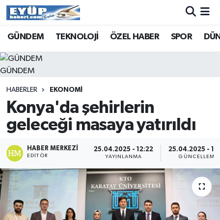
GÜNDEM
TEKNOLOJİ
ÖZEL HABER
SPOR
DÜ
GÜNDEM
HABERLER
EKONOMİ
Konya'da şehirlerin
geleceği masaya yatırıldı
HABER MERKEZI
25.04.2025 - 12:22
25.04.2025 - 12
EDITÖR
YAYINLANMA
GÜNCELLEME