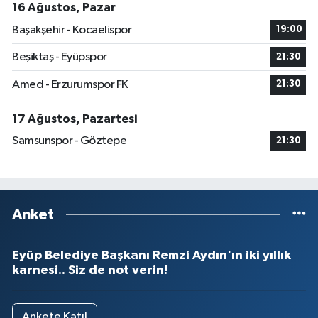
16 Ağustos, Pazar
Başakşehir - Kocaelispor
19:00
Beşiktaş - Eyüpspor
21:30
Amed - Erzurumspor FK
21:30
17 Ağustos, Pazartesi
Samsunspor - Göztepe
21:30
Anket
Eyüp Belediye Başkanı Remzi Aydın'ın iki yıllık
karnesi.. Siz de not verin!
Ankete Katıl