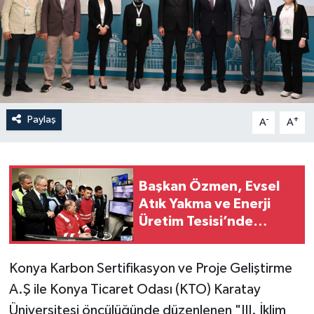
Paylaş
-
+
A
A
Başkan Özmen, Evsel
Atık Yakma ve Enerji
Üretim Tesisi’nde
incelemelerde bulundu
Konya Karbon Sertifikasyon ve Proje Geliştirme
A.Ş ile Konya Ticaret Odası (KTO) Karatay
Üniversitesi öncülüğünde düzenlenen "III. İklim