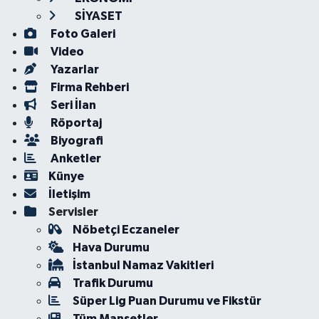
SİYASET
Foto Galeri
Video
Yazarlar
Firma Rehberi
Seri İlan
Röportaj
Biyografi
Anketler
Künye
İletişim
Servisler
Nöbetçi Eczaneler
Hava Durumu
İstanbul Namaz Vakitleri
Trafik Durumu
Süper Lig Puan Durumu ve Fikstür
Tüm Manşetler