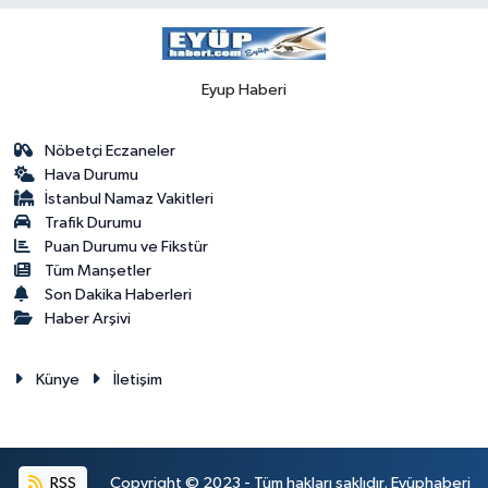
Eyup Haberi
Nöbetçi Eczaneler
Hava Durumu
İstanbul Namaz Vakitleri
Trafik Durumu
Puan Durumu ve Fikstür
Tüm Manşetler
Son Dakika Haberleri
Haber Arşivi
Künye
İletişim
RSS
Copyright © 2023 - Tüm hakları saklıdır. Eyüphaberi