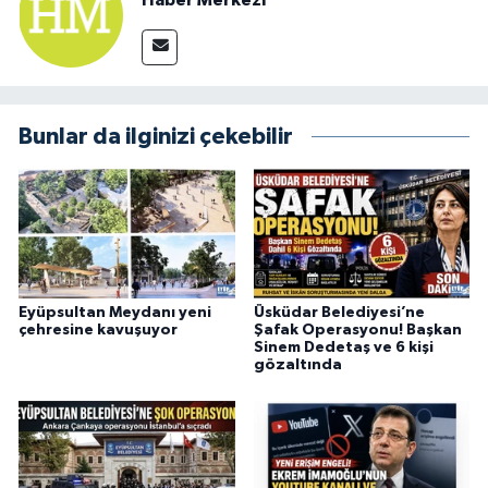
Bunlar da ilginizi çekebilir
Eyüpsultan Meydanı yeni
Üsküdar Belediyesi’ne
çehresine kavuşuyor
Şafak Operasyonu! Başkan
Sinem Dedetaş ve 6 kişi
gözaltında