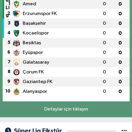
1
Amed
0
0
2
Erzurumspor FK
0
0
3
Başakşehir
0
0
4
Kocaelispor
0
0
5
Beşiktaş
0
0
6
Eyüpspor
0
0
7
Galatasaray
0
0
8
Çorum FK
0
0
9
Gaziantep FK
0
0
10
Alanyaspor
0
0
Detaylar için tıklayın
Süper Lig Fikstür