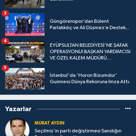
3
Güngörenspor’dan Bülent
Parlakkılıç ve Ali Düşmez’e Destek...
4
EYÜPSULTAN BELEDİYESİ'NE ŞAFAK
OPERASYONU! BAŞKAN YARDIMCISI
VE ÖZEL KALEM MÜDÜRÜ
GÖZALTINDA
5
İstanbul'da 'Horon Bizumdur'
Guinness Dünya Rekoruna İmza Attı.
Yazarlar
MURAT AYDIN
Seçilmiş'in parti değiştirmesi Sandığın