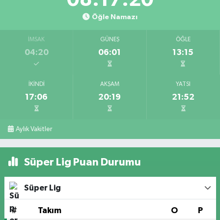
Öğle Namazı
İMSAK
GÜNEŞ
ÖĞLE
04:20
06:01
13:15
İKINDI
AKŞAM
YATSI
17:06
20:19
21:52
Aylık Vakitler
Süper Lig Puan Durumu
Süper Lig
#
Takım
O
P