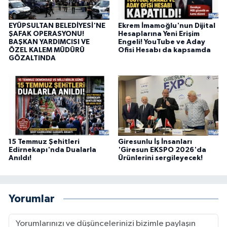
EYÜPSULTAN BELEDİYESİ'NE
Ekrem İmamoğlu'nun Dijital
ŞAFAK OPERASYONU!
Hesaplarına Yeni Erişim
BAŞKAN YARDIMCISI VE
Engeli! YouTube ve Aday
ÖZEL KALEM MÜDÜRÜ
Ofisi Hesabı da kapsamda
GÖZALTINDA
15 Temmuz Şehitleri
Giresunlu İş İnsanları
Edirnekapı'nda Dualarla
'Giresun EKSPO 2026'da
Anıldı!
Ürünlerini sergileyecek!
Yorumlar