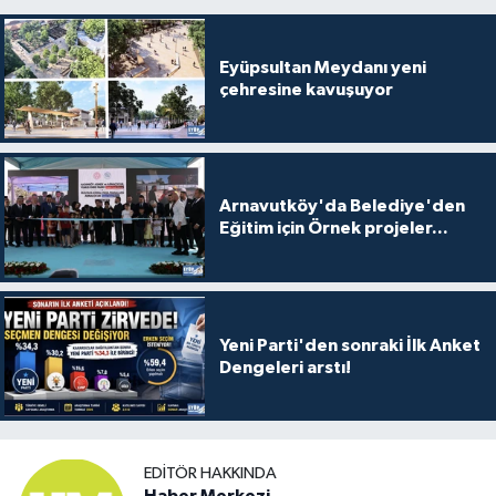
Eyüpsultan Meydanı yeni
çehresine kavuşuyor
Arnavutköy'da Belediye'den
Eğitim için Örnek projeler...
Yeni Parti'den sonraki İlk Anket
Dengeleri arstı!
EDITÖR HAKKINDA
Haber Merkezi