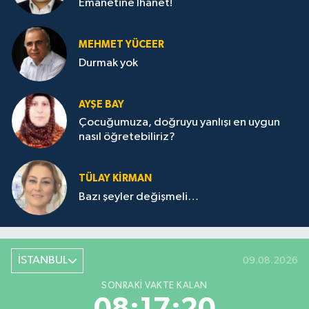
Emanetine İhanet!
MEHMET YÜCEER
Durmak yok
AYŞE BAY
Çocuğumuza, doğruyu yanlışı en uygun
nasıl öğretebiliriz?
TÜLAY KİRMAN
Bazı şeyler değişmeli…
İSTANBUL
09.08.2026
SONRAKI VAKTE KALAN
08:17:20