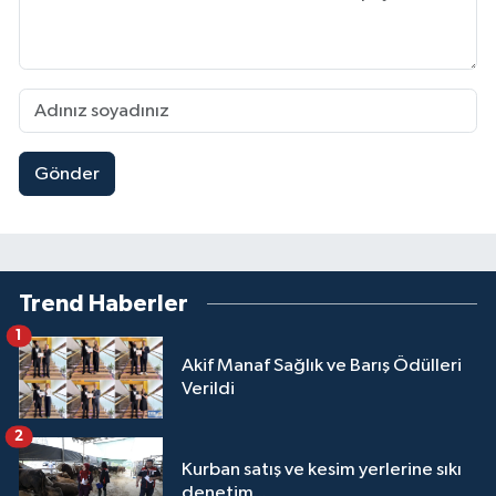
Gönder
Trend Haberler
1
Akif Manaf Sağlık ve Barış Ödülleri
Verildi
2
Kurban satış ve kesim yerlerine sıkı
denetim...