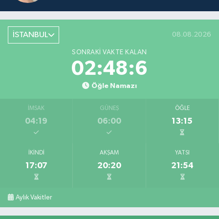
İSTANBUL
08.08.2026
SONRAKI VAKTE KALAN
02:48:6
Öğle Namazı
İMSAK
GÜNEŞ
ÖĞLE
04:19
06:00
13:15
İKINDI
AKŞAM
YATSI
17:07
20:20
21:54
Aylık Vakitler