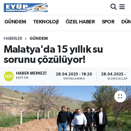
GÜNDEM
TEKNOLOJİ
ÖZEL HABER
SPOR
DÜ
HABERLER
GÜNDEM
Malatya'da 15 yıllık su
sorunu çözülüyor!
HABER MERKEZI
28.04.2025 - 18:20
28.04.2025 - 1
EDITÖR
YAYINLANMA
GÜNCELLEM