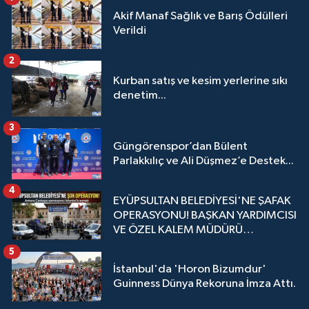
Akif Manaf Sağlık ve Barış Ödülleri
Verildi
2
Kurban satış ve kesim yerlerine sıkı
denetim...
3
Güngörenspor’dan Bülent
Parlakkılıç ve Ali Düşmez’e Destek...
4
EYÜPSULTAN BELEDİYESİ'NE ŞAFAK
OPERASYONU! BAŞKAN YARDIMCISI
VE ÖZEL KALEM MÜDÜRÜ
GÖZALTINDA
5
İstanbul'da 'Horon Bizumdur'
Guinness Dünya Rekoruna İmza Attı.