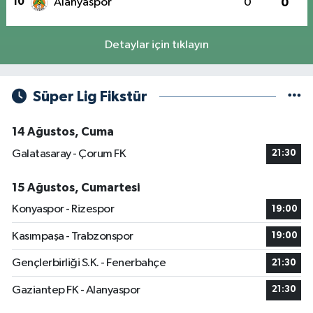
10
Alanyaspor
0
0
Detaylar için tıklayın
Süper Lig Fikstür
14 Ağustos, Cuma
Galatasaray - Çorum FK
21:30
15 Ağustos, Cumartesi
Konyaspor - Rizespor
19:00
Kasımpaşa - Trabzonspor
19:00
Gençlerbirliği S.K. - Fenerbahçe
21:30
Gaziantep FK - Alanyaspor
21:30