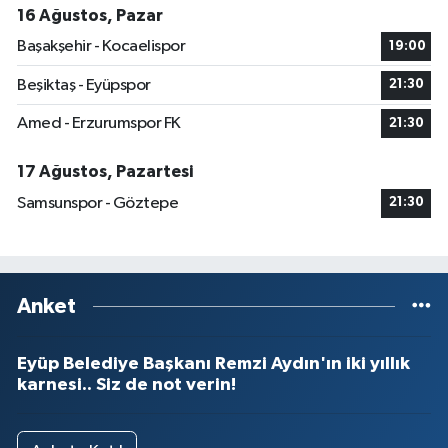
16 Ağustos, Pazar
Başakşehir - Kocaelispor
19:00
Beşiktaş - Eyüpspor
21:30
Amed - Erzurumspor FK
21:30
17 Ağustos, Pazartesi
Samsunspor - Göztepe
21:30
Anket
Eyüp Belediye Başkanı Remzi Aydın'ın iki yıllık
karnesi.. Siz de not verin!