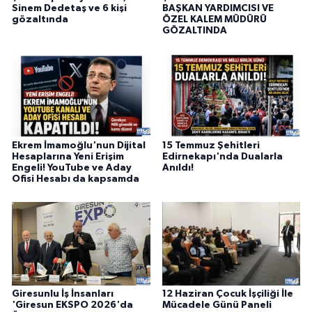
Sinem Dedetaş ve 6 kişi
BAŞKAN YARDIMCISI VE
gözaltında
ÖZEL KALEM MÜDÜRÜ
GÖZALTINDA
Ekrem İmamoğlu'nun Dijital
15 Temmuz Şehitleri
Hesaplarına Yeni Erişim
Edirnekapı'nda Dualarla
Engeli! YouTube ve Aday
Anıldı!
Ofisi Hesabı da kapsamda
Giresunlu İş İnsanları
12 Haziran Çocuk İşçiliği İle
'Giresun EKSPO 2026'da
Mücadele Günü Paneli