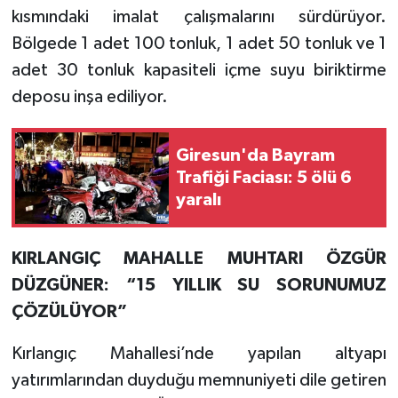
kısmındaki imalat çalışmalarını sürdürüyor.
Bölgede 1 adet 100 tonluk, 1 adet 50 tonluk ve 1
adet 30 tonluk kapasiteli içme suyu biriktirme
deposu inşa ediliyor.
Giresun'da Bayram
Trafiği Faciası: 5 ölü 6
yaralı
KIRLANGIÇ MAHALLE MUHTARI ÖZGÜR
DÜZGÜNER: “15 YILLIK SU SORUNUMUZ
ÇÖZÜLÜYOR”
Kırlangıç Mahallesi’nde yapılan altyapı
yatırımlarından duyduğu memnuniyeti dile getiren