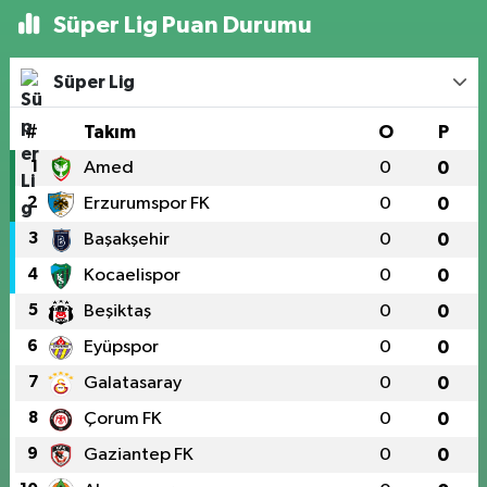
Süper Lig Puan Durumu
Süper Lig
#
Takım
O
P
1
Amed
0
0
2
Erzurumspor FK
0
0
3
Başakşehir
0
0
4
Kocaelispor
0
0
5
Beşiktaş
0
0
6
Eyüpspor
0
0
7
Galatasaray
0
0
8
Çorum FK
0
0
9
Gaziantep FK
0
0