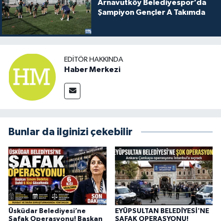
Arnavutköy Belediyespor’da
Şampiyon Gençler A Takımda
EDITÖR HAKKINDA
Haber Merkezi
Bunlar da ilginizi çekebilir
Üsküdar Belediyesi’ne
EYÜPSULTAN BELEDİYESİ'NE
Şafak Operasyonu! Başkan
ŞAFAK OPERASYONU!