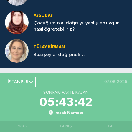
AYŞE BAY
Çocuğumuza, doğruyu yanlışı en uygun
nasıl öğretebiliriz?
TÜLAY KİRMAN
Bazı şeyler değişmeli…
İSTANBUL
07.08.2026
SONRAKI VAKTE KALAN
05:43:42
İmsak Namazı
İMSAK
GÜNEŞ
ÖĞLE