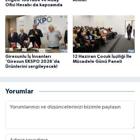
Ofisi Hesabı da kapsamda
Giresunlu İş İnsanları
12 Haziran Çocuk İşçiliği İle
'Giresun EKSPO 2026'da
Mücadele Günü Paneli
Ürünlerini sergileyecek!
Yorumlar