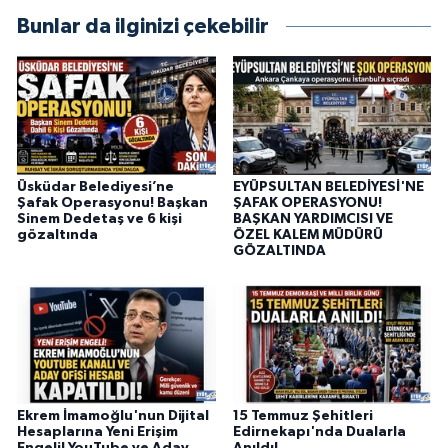
Bunlar da ilginizi çekebilir
Üsküdar Belediyesi’ne
EYÜPSULTAN BELEDİYESİ'NE
Şafak Operasyonu! Başkan
ŞAFAK OPERASYONU!
Sinem Dedetaş ve 6 kişi
BAŞKAN YARDIMCISI VE
gözaltında
ÖZEL KALEM MÜDÜRÜ
GÖZALTINDA
Ekrem İmamoğlu'nun Dijital
15 Temmuz Şehitleri
Hesaplarına Yeni Erişim
Edirnekapı'nda Dualarla
Engeli! YouTube ve Aday
Anıldı!