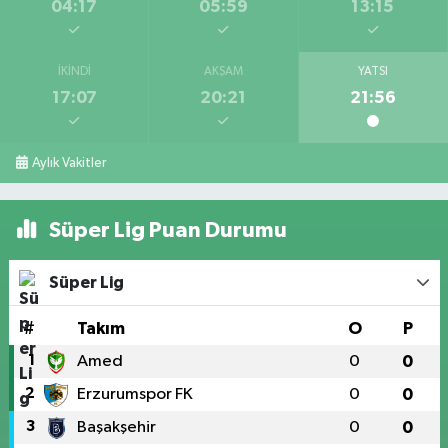
04:17
05:59
13:15
İKINDI
AKŞAM
YATSI
17:07
20:21
21:56
Aylık Vakitler
Süper Lig Puan Durumu
Süper Lig
#
Takım
O
P
1
Amed
0
0
2
Erzurumspor FK
0
0
3
Başakşehir
0
0