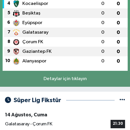
4
Kocaelispor
0
0
5
Beşiktaş
0
0
6
Eyüpspor
0
0
7
Galatasaray
0
0
8
Çorum FK
0
0
9
Gaziantep FK
0
0
10
Alanyaspor
0
0
Detaylar için tıklayın
Süper Lig Fikstür
14 Ağustos, Cuma
Galatasaray - Çorum FK
21:30