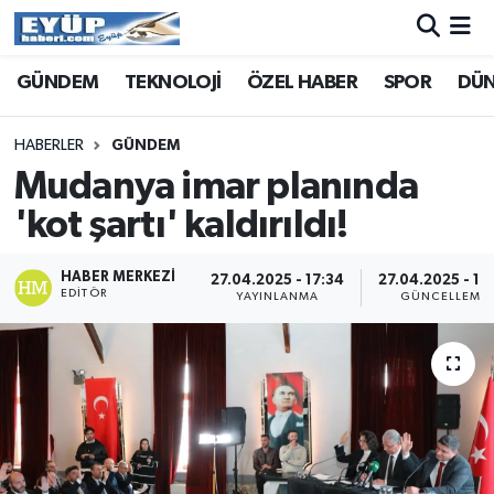
GÜNDEM
TEKNOLOJİ
ÖZEL HABER
SPOR
DÜ
HABERLER
GÜNDEM
Mudanya imar planında
'kot şartı' kaldırıldı!
HABER MERKEZI
27.04.2025 - 17:34
27.04.2025 - 17
EDITÖR
YAYINLANMA
GÜNCELLEME