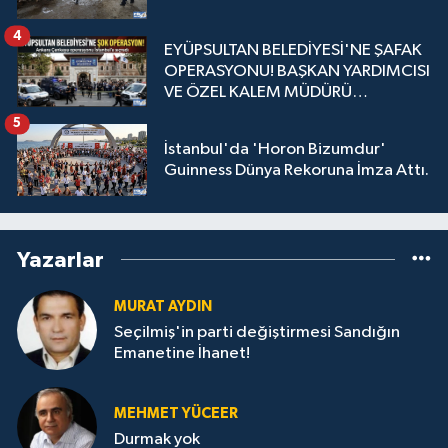
4
EYÜPSULTAN BELEDİYESİ'NE ŞAFAK
OPERASYONU! BAŞKAN YARDIMCISI
VE ÖZEL KALEM MÜDÜRÜ
GÖZALTINDA
5
İstanbul'da 'Horon Bizumdur'
Guinness Dünya Rekoruna İmza Attı.
Yazarlar
MURAT AYDIN
Seçilmiş'in parti değiştirmesi Sandığın
Emanetine İhanet!
MEHMET YÜCEER
Durmak yok