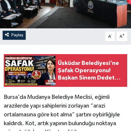
Paylaş
-
+
A
A
Üsküdar Belediyesi’ne
Şafak Operasyonu!
Başkan Sinem Dedetaş
ve 6 kişi gözaltında
Bursa'da Mudanya Belediye Meclisi, eğimli
arazilerde yapı sahiplerini zorlayan “arazi
ortalamasına göre kot alma” şartını oybirliğiyle
kaldırdı. Kot, artık yapının bulunduğu noktaya