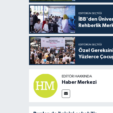
EDITÖRÜN SEÇTIĞI
İBB'den Üniver
Rehberlik Mer
EDITÖRÜN SEÇTIĞI
Özel Gereksini
Yüzlerce Çocu
EDITÖR HAKKINDA
Haber Merkezi