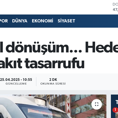
DO
47
EU
55
POR
DÜNYA
EKONOMİ
SİYASET
ST
64
GR
65
l dönüşüm... Hedef
Bİ
13
BI
akıt tasarrufu
64
25.04.2025 - 10:55
2 DK
GÜNCELLEME
OKUNMA SÜRESI
1