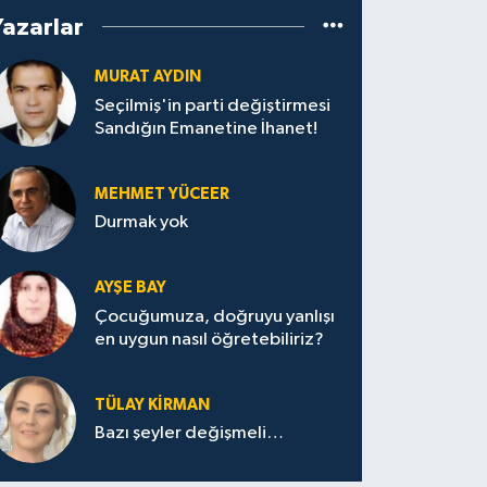
Yazarlar
MURAT AYDIN
Seçilmiş'in parti değiştirmesi
Sandığın Emanetine İhanet!
MEHMET YÜCEER
Durmak yok
AYŞE BAY
Çocuğumuza, doğruyu yanlışı
en uygun nasıl öğretebiliriz?
TÜLAY KİRMAN
Bazı şeyler değişmeli…