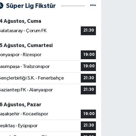
Süper Lig Fikstür
4 Ağustos, Cuma
alatasaray - Çorum FK
21:30
5 Ağustos, Cumartesi
onyaspor - Rizespor
19:00
asımpaşa - Trabzonspor
19:00
ençlerbirliği S.K. - Fenerbahçe
21:30
aziantep FK - Alanyaspor
21:30
6 Ağustos, Pazar
aşakşehir - Kocaelispor
19:00
eşiktaş - Eyüpspor
21:30