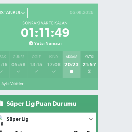
İSTANBUL
06.08.2026
SONRAKI VAKTE KALAN
01:11:49
Yatsı Namazı
SAK
GÜNEŞ
ÖĞLE
İKINDI
AKŞAM
YATSI
:16
05:58
13:15
17:08
20:23
21:57
Aylık Vakitler
Süper Lig Puan Durumu
Süper Lig