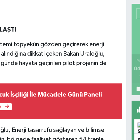
LAŞTI
istemi topyekûn gözden geçirerek enerji
n alındığına dikkati çeken Bakan Uraloğlu,
İM
ğünde hayata geçirilen pilot projenin de
04
uk İşçiliği İle Mücadele Günü Paneli
e
lu, Enerji tasarrufu sağlayan ve bilimsel
ini bölgede faaliyet gösteren 54 trenle