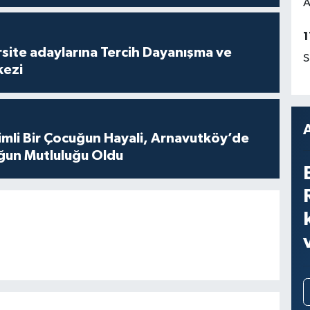
A
1
site adaylarına Tercih Dayanışma ve
S
kezi
mli Bir Çocuğun Hayali, Arnavutköy’de
ğun Mutluluğu Oldu