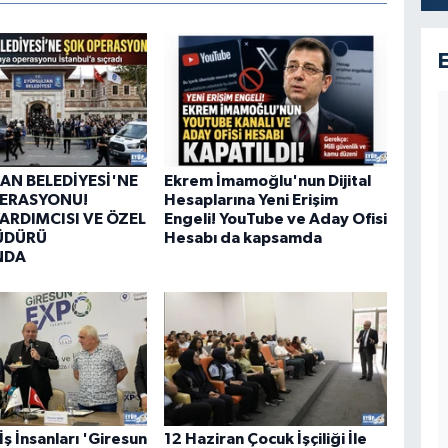
AN BELEDİYESİ'NE
Ekrem İmamoğlu'nun Dijital
PERASYONU!
Hesaplarına Yeni Erişim
ARDIMCISI VE ÖZEL
Engeli! YouTube ve Aday Ofisi
ÜDÜRÜ
Hesabı da kapsamda
NDA
İş İnsanları 'Giresun
12 Haziran Çocuk İşçiliği İle