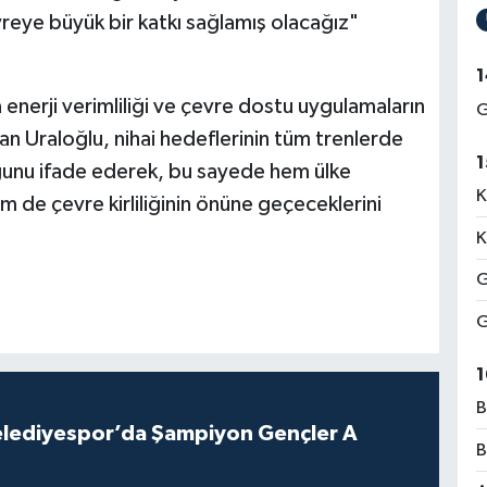
eye büyük bir katkı sağlamış olacağız"
1
enerji verimliliği ve çevre dostu uygulamaların
G
n Uraloğlu, nihai hedeflerinin tüm trenlerde
1
unu ifade ederek, bu sayede hem ülke
K
m de çevre kirliliğinin önüne geçeceklerini
K
G
G
1
B
lediyespor’da Şampiyon Gençler A
B