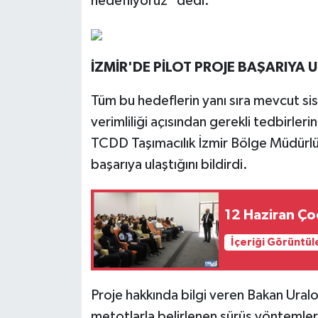
hedefliyoruz" dedi.
İZMİR'DE PİLOT PROJE BAŞARIYA U
Tüm bu hedeflerin yanı sıra mevcut s
verimliliği açısından gerekli tedbirleri
TCDD Taşımacılık İzmir Bölge Müdürlü
başarıya ulaştığını bildirdi.
12 Haziran Çoc
İçeriği Görüntül
Proje hakkında bilgi veren Bakan Uraloğ
metotlarla belirlenen sürüş yöntemler