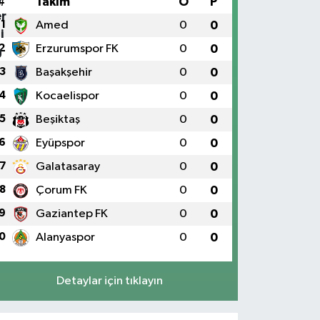
#
Takım
O
P
1
Amed
0
0
2
Erzurumspor FK
0
0
3
Başakşehir
0
0
4
Kocaelispor
0
0
5
Beşiktaş
0
0
6
Eyüpspor
0
0
7
Galatasaray
0
0
8
Çorum FK
0
0
9
Gaziantep FK
0
0
0
Alanyaspor
0
0
Detaylar için tıklayın