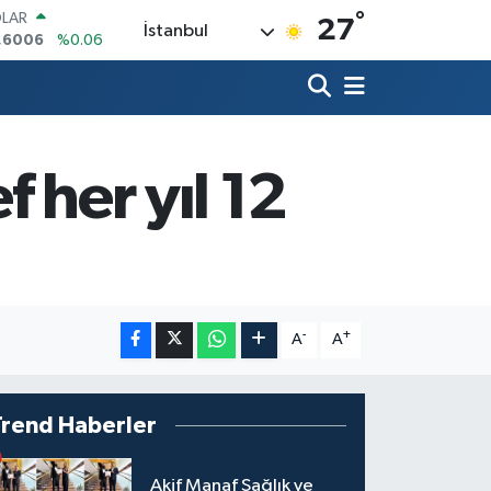
°
LAR
27
İstanbul
,6006
%0.06
RO
,0250
%0.02
ERLİN
,2398
%0.2
AM ALTIN
13.94
%0.32
 her yıl 12
ST100
.768
%48
TCOIN
.643,95
%0.16
-
+
A
A
Trend Haberler
Akif Manaf Sağlık ve