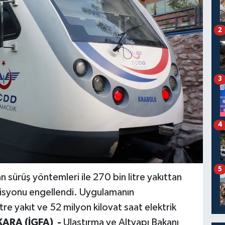
2
3
4
5
 sürüş yöntemleri ile 270 bin litre yakıttan
misyonu engellendi. Uygulamanın
itre yakıt ve 52 milyon kilovat saat elektrik
ARA (İGFA) -
Ulaştırma ve Altyapı Bakanı