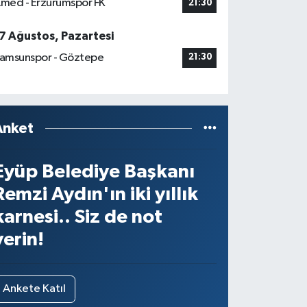
med - Erzurumspor FK
21:30
7 Ağustos, Pazartesi
amsunspor - Göztepe
21:30
Anket
Eyüp Belediye Başkanı
Remzi Aydın'ın iki yıllık
karnesi.. Siz de not
verin!
Ankete Katıl