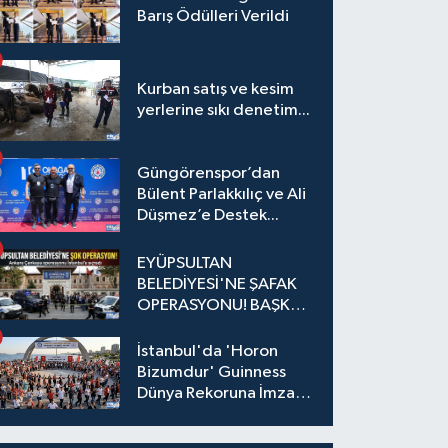
Barış Ödülleri Verildi
Kurban satış ve kesim
yerlerine sıkı denetim...
Güngörenspor’dan
Bülent Parlakkılıç ve Ali
Düşmez’e Destek...
EYÜPSULTAN
BELEDİYESİ'NE ŞAFAK
OPERASYONU! BAŞKAN
YARDIMCISI VE ÖZEL
KALEM MÜDÜRÜ
İstanbul'da 'Horon
GÖZALTINDA
Bizumdur' Guinness
Dünya Rekoruna İmza
Attı.