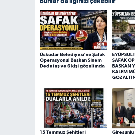
Bunlar da ilginizi çekebilir
Üsküdar Belediyesi’ne Şafak
EYÜPSULT
Operasyonu! Başkan Sinem
ŞAFAK O
Dedetaş ve 6 kişi gözaltında
BAŞKAN Y
KALEM M
GÖZALTI
15 Temmuz Şehitleri
Giresunlu 